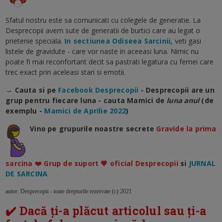
Sfatul nostru este sa comunicati cu colegele de generatie. La
Desprecopii avem sute de generatii de burtici care au legat o
prietenie speciala.
In sectiunea Odiseea Sarcinii,
veti gasi
listele de gravidute - care vor naste in aceeasi luna. Nimic nu
poate fi mai reconfortant decit sa pastrati legatura cu femei care
trec exact prin aceleasi stari si emotii.
→ Cauta si pe
Facebook Desprecopii
- Desprecopii are un
grup pentru fiecare luna - cauta Mamici de
luna anul
(de
exemplu -
Mamici de Aprilie 2022
)
Vino pe grupurile noastre secrete
Gravide la prima
sarcina ❤️ Grup de suport 💗 oficial Desprecopii
si
JURNAL
DE SARCINA
autor: Desprecopii - toate drepturile rezervate (c) 2021
✔️ Dacă ți-a plăcut articolul sau ți-a