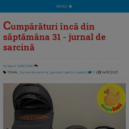
MENIU
C
umpărături încă din
săptămâna 31 - jurnal de
sarcină
Acasa
>
SARCINA
TEMA:
Jurnal de sarcina: ganduri pentru bebe
|
0
|
14/11/2021