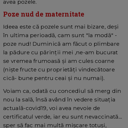
avea pozele.
Poze nud de maternitate
Ideea este că pozele sunt mai bizare, deși
în ultima perioadă, cam sunt "la modă" -
poze nud! Duminică am făcut o plimbare
la pădure cu părinții mei ,ne-am bucurat
se vremea frumoasă și am cules coarne
(niște fructe cu proprietăți vindecătoare
cică- bune pentru ceai și nu numai).
Voiam ca, odată cu concediul să merg din
nou la sală, însă având în vedere situația
actuală-covid19, voi avea nevoie de
certificatul verde, iar eu sunt nevaccinată...
sper să fac mai multă mișcare totuși,