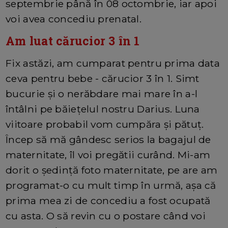
septembrie până în 08 octombrie, iar apoi
voi avea concediu prenatal.
Am luat cărucior 3 în 1
Fix astăzi, am cumparat pentru prima data
ceva pentru bebe - cărucior 3 în 1. Simt
bucurie și o nerăbdare mai mare în a-l
întâlni pe băiețelul nostru Darius. Luna
viitoare probabil vom cumpăra și pătuț.
Încep să mă gândesc serios la bagajul de
maternitate, îl voi pregătii curând. Mi-am
dorit o ședință foto maternitate, pe are am
programat-o cu mult timp în urmă, așa că
prima mea zi de concediu a fost ocupată
cu asta. O să revin cu o postare când voi