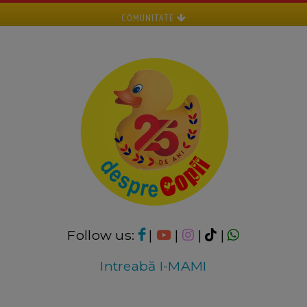
COMUNITATE
Follow us:
|
|
|
|
Intreabă I-MAMI