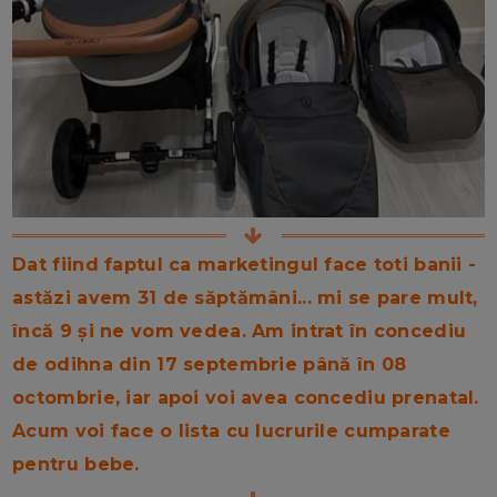
Dat fiind faptul ca marketingul face toti banii -
astăzi avem 31 de săptămâni... mi se pare mult,
încă 9 și ne vom vedea. Am intrat în concediu
de odihna din 17 septembrie până în 08
octombrie, iar apoi voi avea concediu prenatal.
Acum voi face o lista cu lucrurile cumparate
pentru bebe.