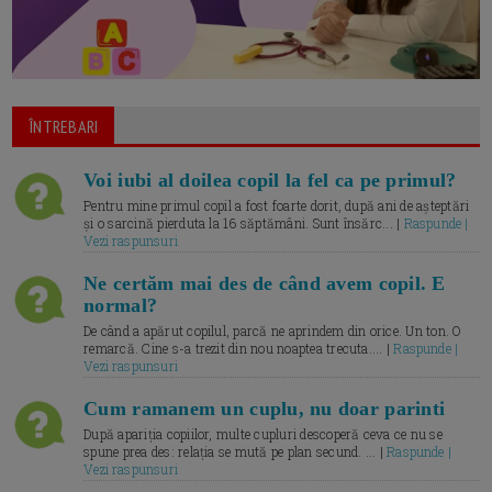
ÎNTREBARI
Voi iubi al doilea copil la fel ca pe primul?
Pentru mine primul copil a fost foarte dorit, după ani de așteptări
și o sarcină pierduta la 16 săptămâni. Sunt însărc... |
Raspunde |
Vezi raspunsuri
Ne certăm mai des de când avem copil. E
normal?
De când a apărut copilul, parcă ne aprindem din orice. Un ton. O
remarcă. Cine s-a trezit din nou noaptea trecuta.... |
Raspunde |
Vezi raspunsuri
Cum ramanem un cuplu, nu doar parinti
După apariția copiilor, multe cupluri descoperă ceva ce nu se
spune prea des: relația se mută pe plan secund. ... |
Raspunde |
Vezi raspunsuri