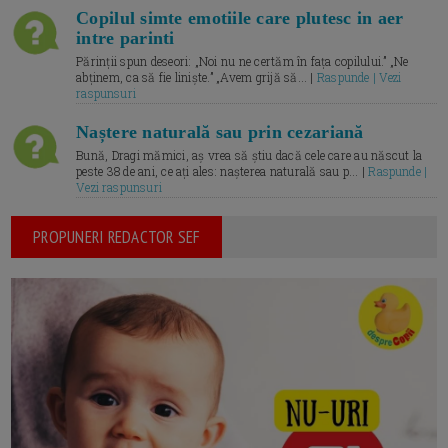
Copilul simte emotiile care plutesc in aer
intre parinti
Părinții spun deseori: „Noi nu ne certăm în fața copilului.” „Ne
abținem, ca să fie liniște.” „Avem grijă să... |
Raspunde | Vezi
raspunsuri
Naștere naturală sau prin cezariană
Bună, Dragi mămici, aș vrea să știu dacă cele care au născut la
peste 38 de ani, ce ați ales: nașterea naturală sau p... |
Raspunde |
Vezi raspunsuri
PROPUNERI REDACTOR SEF