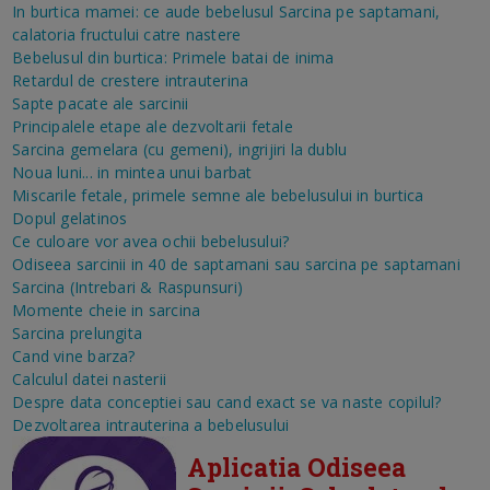
In burtica mamei: ce aude bebelusul
Sarcina pe saptamani,
calatoria fructului catre nastere
Bebelusul din burtica: Primele batai de inima
Retardul de crestere intrauterina
Sapte pacate ale sarcinii
Principalele etape ale dezvoltarii fetale
Sarcina gemelara (cu gemeni), ingrijiri la dublu
Noua luni... in mintea unui barbat
Miscarile fetale, primele semne ale bebelusului in burtica
Dopul gelatinos
Ce culoare vor avea ochii bebelusului?
Odiseea sarcinii in 40 de saptamani sau sarcina pe saptamani
Sarcina (Intrebari & Raspunsuri)
Momente cheie in sarcina
Sarcina prelungita
Cand vine barza?
Calculul datei nasterii
Despre data conceptiei sau cand exact se va naste copilul?
Dezvoltarea intrauterina a bebelusului
Aplicatia Odiseea