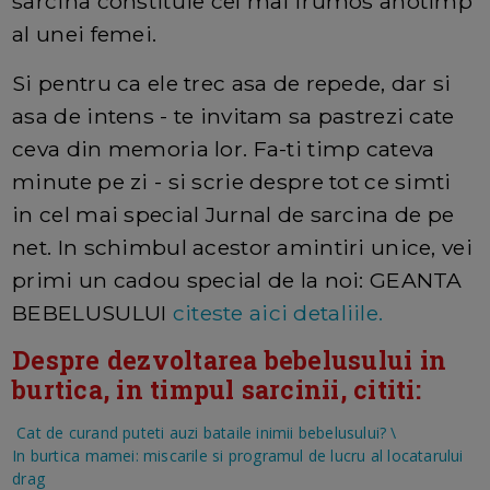
sarcina constituie cel mai frumos anotimp
al unei femei.
Si pentru ca ele trec asa de repede, dar si
asa de intens - te invitam sa pastrezi cate
ceva din memoria lor. Fa-ti timp cateva
minute pe zi - si scrie despre tot ce simti
in cel mai special Jurnal de sarcina de pe
net. In schimbul acestor amintiri unice, vei
primi un cadou special de la noi: GEANTA
BEBELUSULUI
citeste aici detaliile.
Despre dezvoltarea bebelusului in
burtica, in timpul sarcinii, cititi:
Cat de curand puteti auzi bataile inimii bebelusului?
\
In burtica mamei: miscarile si programul de lucru al locatarului
drag