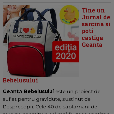
Tine un
Jurnal de
sarcina si
poti
castiga
Geanta
Bebelusului
Geanta Bebelusului
este un proiect de
suflet pentru gravidute, sustinut de
Desprecopii. Cele 40 de saptamani de