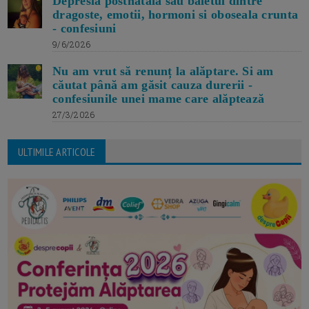
Depresia postnatala sau baletul dintre
dragoste, emotii, hormoni si oboseala crunta
- confesiuni
9/6/2026
Nu am vrut să renunț la alăptare. Si am
căutat până am găsit cauza durerii -
confesiunile unei mame care alăptează
27/3/2026
ULTIMILE ARTICOLE