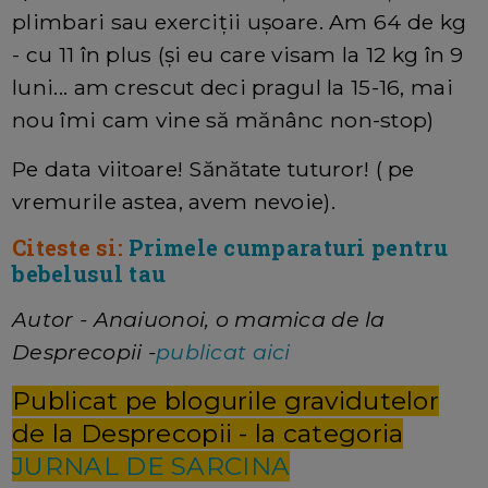
plimbari sau exerciții ușoare. Am 64 de kg
- cu 11 în plus (și eu care visam la 12 kg în 9
luni... am crescut deci pragul la 15-16, mai
nou îmi cam vine să mănânc non-stop)
Pe data viitoare! Sănătate tuturor! ( pe
vremurile astea, avem nevoie).
Citeste si:
Primele cumparaturi pentru
bebelusul tau
Autor - Anaiuonoi, o mamica de la
Desprecopii -
publicat aici
Publicat pe blogurile gravidutelor
de la Desprecopii - la categoria
JURNAL DE SARCINA