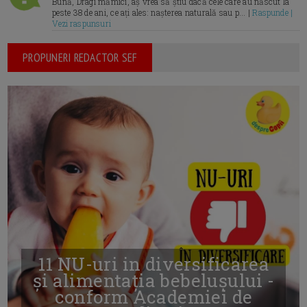
Bună, Dragi mămici, aș vrea să știu dacă cele care au născut la
peste 38 de ani, ce ați ales: nașterea naturală sau p... |
Raspunde |
Vezi raspunsuri
PROPUNERI REDACTOR SEF
11 NU-uri in diversificarea
și alimentația bebelușului -
conform Academiei de