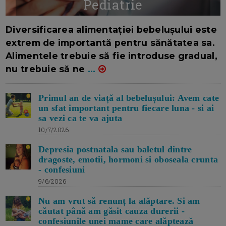
Pediatrie
16/7/2026
AUTOR: EDITOR DC.
Diversificarea alimentației bebelușului este
extrem de importantă pentru sănătatea sa.
Alimentele trebuie să fie introduse gradual,
nu trebuie să ne
...
Primul an de viață al bebelușului: Avem cate
un sfat important pentru fiecare luna - si ai
sa vezi ca te va ajuta
10/7/2026
Depresia postnatala sau baletul dintre
dragoste, emotii, hormoni si oboseala crunta
- confesiuni
9/6/2026
Nu am vrut să renunț la alăptare. Si am
căutat până am găsit cauza durerii -
confesiunile unei mame care alăptează