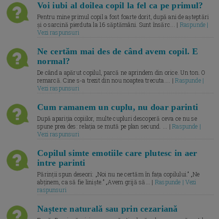
Voi iubi al doilea copil la fel ca pe primul?
Pentru mine primul copil a fost foarte dorit, după ani de așteptări
și o sarcină pierduta la 16 săptămâni. Sunt însărc... |
Raspunde |
Vezi raspunsuri
Ne certăm mai des de când avem copil. E
normal?
De când a apărut copilul, parcă ne aprindem din orice. Un ton. O
remarcă. Cine s-a trezit din nou noaptea trecuta.... |
Raspunde |
Vezi raspunsuri
Cum ramanem un cuplu, nu doar parinti
După apariția copiilor, multe cupluri descoperă ceva ce nu se
spune prea des: relația se mută pe plan secund. ... |
Raspunde |
Vezi raspunsuri
Copilul simte emotiile care plutesc in aer
intre parinti
Părinții spun deseori: „Noi nu ne certăm în fața copilului.” „Ne
abținem, ca să fie liniște.” „Avem grijă să... |
Raspunde | Vezi
raspunsuri
Naștere naturală sau prin cezariană