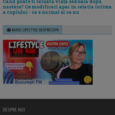
Cand poate fi reluata viața sexuala după
nastere? Ce modificari apar in relatia intima
a cuplului - ce e normal si ce nu
📻 RADIO: LIFESTYLE DESPRECOPII
DESPRE NOI