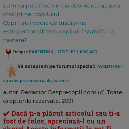
cum va puteti schimba abordarea asupra
disciplinei copilului
Copiii au nevoie de disciplina
Este personalitatea copilului stabilita la
nastere?
Despre
PARENTING - CITITI PE LARG AICI
.
Va asteptam pe forumul special:
PARENTING -
sau despre meseria de parinte
autor: Redactor Desprecopii.com (c) Toate
drepturile rezervate, 2021
✔️ Dacă ți-a plăcut articolul sau ți-a
fost de folos, apreciază-l cu un
share! Aceste informații le pot fi