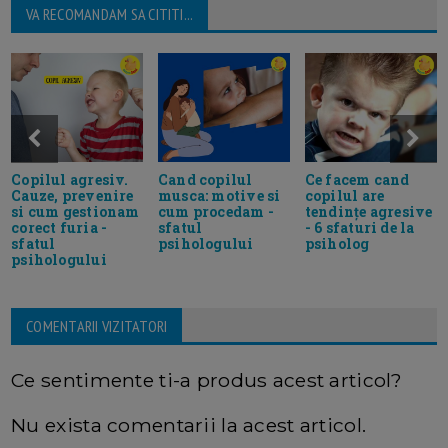
VA RECOMANDAM SA CITITI...
Copilul agresiv.
Cand copilul
Ce facem cand
Cauze, prevenire
musca: motive si
copilul are
si cum gestionam
cum procedam -
tendințe agresive
corect furia -
sfatul
- 6 sfaturi de la
sfatul
psihologului
psiholog
psihologului
COMENTARII VIZITATORI
Ce sentimente ti-a produs acest articol?
Nu exista comentarii la acest articol.