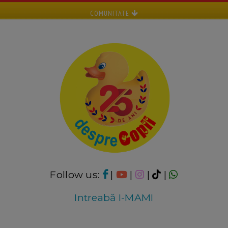
COMUNITATE
Follow us:
|
|
|
|
Intreabă I-MAMI