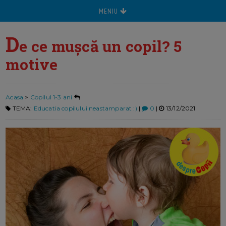
MENIU
D
e ce mușcă un copil? 5
motive
Acasa
>
Copilul 1-3 ani
TEMA:
Educatia copilului neastamparat :)
|
0
|
13/12/2021