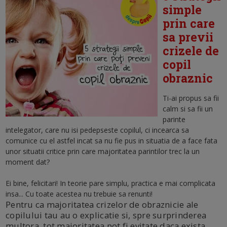
simple
prin care
sa previi
crizele de
copil
obraznic
Ti-ai propus sa fii
calm si sa fii un
parinte
intelegator, care nu isi pedepseste copilul, ci incearca sa
comunice cu el astfel incat sa nu fie pus in situatia de a face fata
unor situatii critice prin care majoritatea parintilor trec la un
moment dat?
Ei bine, felicitari! In teorie pare simplu, practica e mai complicata
insa... Cu toate acestea nu trebuie sa renunti!
Pentru ca majoritatea crizelor de obraznicie ale
copilului tau au o explicatie si, spre surprinderea
multora, tot majoritatea pot fi evitate daca exista