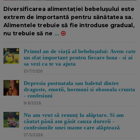
16/7/2026
AUTOR: EDITOR DC.
Diversificarea alimentației bebelușului este
extrem de importantă pentru sănătatea sa.
Alimentele trebuie să fie introduse gradual,
nu trebuie să ne
...
Primul an de viață al bebelușului: Avem cate
un sfat important pentru fiecare luna - si ai
sa vezi ca te va ajuta
10/7/2026
Depresia postnatala sau baletul dintre
dragoste, emotii, hormoni si oboseala crunta
- confesiuni
9/6/2026
Nu am vrut să renunț la alăptare. Si am
căutat până am găsit cauza durerii -
confesiunile unei mame care alăptează
27/3/2026