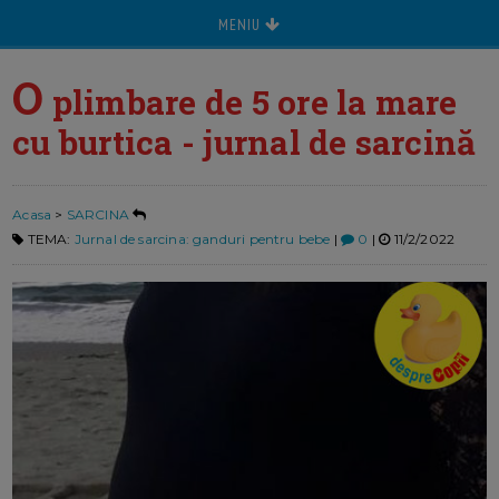
MENIU
O
plimbare de 5 ore la mare
cu burtica - jurnal de sarcină
Acasa
>
SARCINA
TEMA:
Jurnal de sarcina: ganduri pentru bebe
|
0
|
11/2/2022