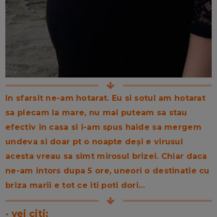
In sfarsit ne-am hotarat. Eu si sotul am hotarat
sa plecam la mare, nu mai puteam sa stau
efectiv in casa si i-am spus haide sa mergem
undeva si doar pt o noapte deși e virusul
acesta vreau sa simt mirosul brizei.
Chiar daca
ne-am intors dupa 5 ore, uneori o destinatie cu
briza marii e tot ce iti poti dori...
- vei citi: