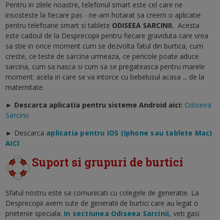
Pentru in zilele noastre, telefonul smart este cel care ne
insosteste la fiecare pas - ne-am hotarat sa creem o aplicatie
pentru telefoane smart si tablete
ODISEEA SARCINII
.
Acesta
este cadoul de la Desprecopii pentru fiecare graviduta care vrea
sa stie in orice moment cum se dezvolta fatul din burtica, cum
creste, ce teste de sarcina urmeaza, ce pericole poate aduce
sarcina, cum sa nasca si cum sa se pregateasca pentru marele
moment: acela in care se va intorce cu bebelusul acasa ... de la
maternitate.
► Descarca aplicatia pentru sisteme Android aici:
Odiseea
Sarcinii.
►
Descarca
aplicatia pentru IOS (Iphone sau tablete Mac)
AICI
Suport si grupuri de burtici
Sfatul nostru este sa comunicati cu colegele de generatie. La
Desprecopii avem sute de generatii de burtici care au legat o
prietenie speciala.
In sectiunea Odiseea Sarcinii,
veti gasi