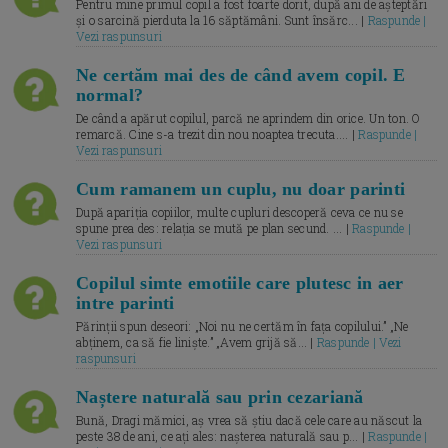
Pentru mine primul copil a fost foarte dorit, după ani de așteptări
și o sarcină pierduta la 16 săptămâni. Sunt însărc... |
Raspunde |
Vezi raspunsuri
Ne certăm mai des de când avem copil. E
normal?
De când a apărut copilul, parcă ne aprindem din orice. Un ton. O
remarcă. Cine s-a trezit din nou noaptea trecuta.... |
Raspunde |
Vezi raspunsuri
Cum ramanem un cuplu, nu doar parinti
După apariția copiilor, multe cupluri descoperă ceva ce nu se
spune prea des: relația se mută pe plan secund. ... |
Raspunde |
Vezi raspunsuri
Copilul simte emotiile care plutesc in aer
intre parinti
Părinții spun deseori: „Noi nu ne certăm în fața copilului.” „Ne
abținem, ca să fie liniște.” „Avem grijă să... |
Raspunde | Vezi
raspunsuri
Naștere naturală sau prin cezariană
Bună, Dragi mămici, aș vrea să știu dacă cele care au născut la
peste 38 de ani, ce ați ales: nașterea naturală sau p... |
Raspunde |