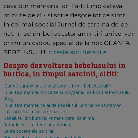
ceva din memoria lor. Fa-ti timp cateva
minute pe zi - si scrie despre tot ce simti
in cel mai special Jurnal de sarcina de pe
net. In schimbul acestor amintiri unice, vei
primi un cadou special de la noi: GEANTA
BEBELUSULUI
citeste aici detaliile.
Despre dezvoltarea bebelusului in
burtica, in timpul sarcinii, cititi:
Cat de curand puteti auzi bataile inimii bebelusului?
\
In burtica mamei: miscarile si programul de lucru al locatarului
drag
In burtica mamei: ce aude bebelusul
Sarcina pe saptamani,
calatoria fructului catre nastere
Bebelusul din burtica: Primele batai de inima
Retardul de crestere intrauterina
Sapte pacate ale sarcinii
Principalele etape ale dezvoltarii fetale