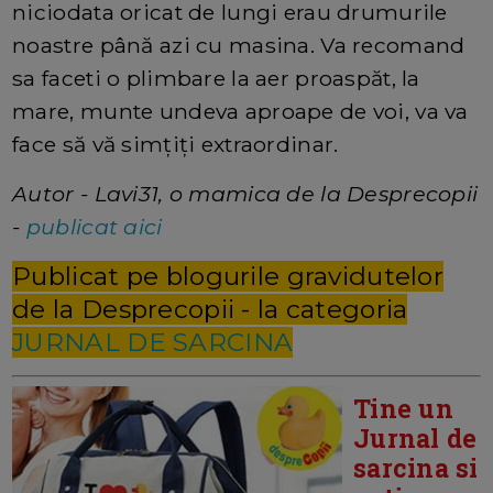
niciodata oricat de lungi erau drumurile
noastre până azi cu masina. Va recomand
sa faceti o plimbare la aer proaspăt, la
mare, munte undeva aproape de voi, va va
face să vă simțiți extraordinar.
Autor - Lavi31, o mamica de la Desprecopii
-
publicat aici
Publicat pe blogurile gravidutelor
de la Desprecopii - la categoria
JURNAL DE SARCINA
Tine un
Jurnal de
sarcina si