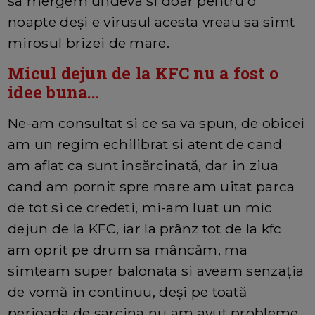
sa mergem undeva si doar pentru o
noapte deși e virusul acesta vreau sa simt
mirosul brizei de mare.
Micul dejun de la KFC nu a fost o
idee buna...
Ne-am consultat si ce sa va spun, de obicei
am un regim echilibrat si atent de cand
am aflat ca sunt însărcinată, dar in ziua
cand am pornit spre mare am uitat parca
de tot si ce credeti, mi-am luat un mic
dejun de la KFC, iar la prânz tot de la kfc
am oprit pe drum sa mâncăm, ma
simteam super balonata si aveam senzația
de vomă in continuu, deși pe toată
perioada de sarcina nu am avut probleme