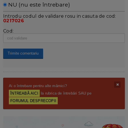
NU (nu este întrebare)
Introdu codul de validare rosu in casuta de cod:
0217026
Cod:
Ai o întrebare pentru alte mămici?
ÎNTREABĂ AICI
la rubrica de întrebări SAU pe
FORUMUL DESPRECOPII