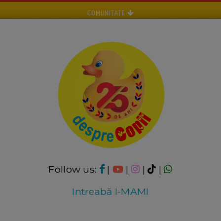
COMUNITATE
Follow us:
|
|
|
|
Intreabă I-MAMI