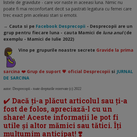
listele de gravidute - care vor naste in aceeasi luna. Nimic nu
poate fi mai reconfortant decit sa pastrati legatura cu femei care
trec exact prin aceleasi stari si emotii.
→ Cauta si pe
Facebook Desprecopii
- Desprecopii are un
grup pentru fiecare luna - cauta Mamici de
luna anul
(de
exemplu - Mamici de Iulie 2022)
Vino pe grupurile noastre secrete
Gravide la prima
sarcina ❤️ Grup de suport 💗 oficial Desprecopii
si
JURNAL
DE SARCINA
autor: Desprecopii - toate drepturile rezervate (c) 2022
✔️ Dacă ți-a plăcut articolul sau ți-a
fost de folos, apreciază-l cu un
share! Aceste informații le pot fi
utile și altor mămici sau tătici. Îți
mulțumim anticipat! ❣️