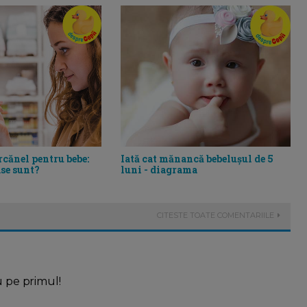
rcănel pentru bebe:
Iată cat mănancă bebelușul de 5
ase sunt?
luni - diagrama
CITESTE TOATE COMENTARIILE
u pe primul!