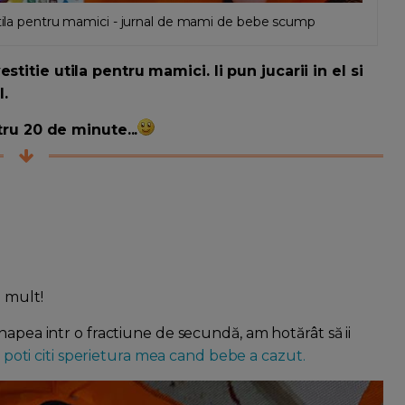
 utila pentru mamici - jurnal de mami de bebe scump
titie utila pentru mamici. Ii pun jucarii in el si
l.
ntru 20 de minute...
e mult!
napea intr o fractiune de secundă, am hotărât să ii
i
poti citi sperietura mea cand bebe a cazut.