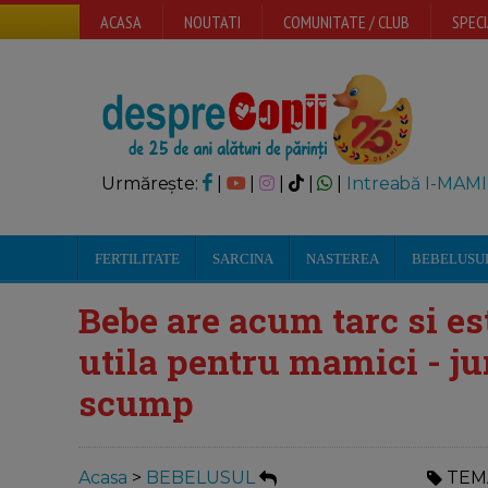
ACASA
NOUTATI
COMUNITATE / CLUB
SPECI
Urmărește:
|
|
|
|
|
Intreabă I-MAMI
FERTILITATE
SARCINA
NASTEREA
BEBELUSU
Bebe are acum tarc si es
utila pentru mamici - j
scump
Acasa
>
BEBELUSUL
TEM