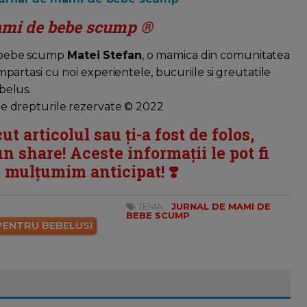
mi de bebe scump ®
 bebe scump
Matei Stefan
, o mamica din comunitatea
mpartasi cu noi experientele, bucuriile si greutatile
belus.
te drepturile rezervate © 2022
ut articolul sau ți-a fost de folos,
n share! Aceste informații le pot fi
ți mulțumim anticipat! ❣️
TEMA:
JURNAL DE MAMI DE
BEBE SCUMP
 PENTRU BEBELUSI