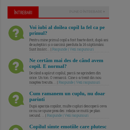
ÎNTREBARI
PUNE O ÎNTREBARE
Voi iubi al doilea copil la fel ca pe
primul?
Pentru mine primul copil a fost foarte dorit, după ani
de așteptări și o sarcină pierduta la 16 săptămâni.
Sunt însărc... |
Raspunde | Vezi raspunsuri
Ne certăm mai des de când avem
copil. E normal?
De când a apărut copilul, parcă ne aprindem din
orice. Un ton. O remarcă. Cine s-a trezit din nou
noaptea trecuta.... |
Raspunde | Vezi raspunsuri
Cum ramanem un cuplu, nu doar
parinti
După apariția copiilor, multe cupluri descoperă ceva
ce nu se spune prea des: relația se mută pe plan
secund. ... |
Raspunde | Vezi raspunsuri
Copilul simte emotiile care plutesc