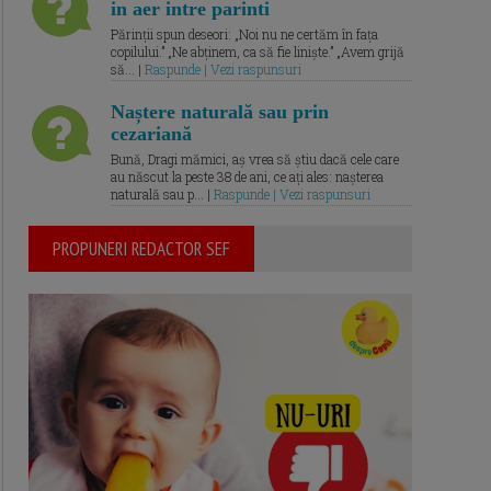
in aer intre parinti
Părinții spun deseori: „Noi nu ne certăm în fața
copilului.” „Ne abținem, ca să fie liniște.” „Avem grijă
să... |
Raspunde | Vezi raspunsuri
Naștere naturală sau prin
cezariană
Bună, Dragi mămici, aș vrea să știu dacă cele care
au născut la peste 38 de ani, ce ați ales: nașterea
naturală sau p... |
Raspunde | Vezi raspunsuri
PROPUNERI REDACTOR SEF