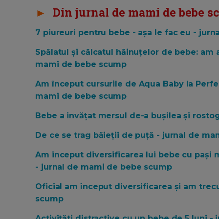
►
Din jurnal de mami de bebe sc
7 piureuri pentru bebe - așa le fac eu - ju
Spălatul și călcatul hăinuțelor de bebe: am aj
mami de bebe scump
Am început cursurile de Aqua Baby la Perfec
mami de bebe scump
Bebe a invățat mersul de-a bușilea și rosto
De ce se trag băieții de puță - jurnal de 
Am inceput diversificarea lui bebe cu pași m
- jurnal de mami de bebe scump
Oficial am început diversificarea și am tre
scump
Activităti distractive cu un bebe de 5 luni