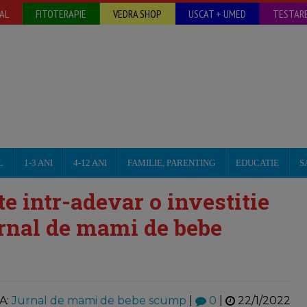
AL
FITOTERAPIE
VEDRA SHOP
USCAT + UMED
TESTARE
L
1-3 ANI
4-12 ANI
FAMILIE, PARENTING
EDUCATIE
S
te intr-adevar o investitie
urnal de mami de bebe
A:
Jurnal de mami de bebe scump
|
0
|
22/1/2022