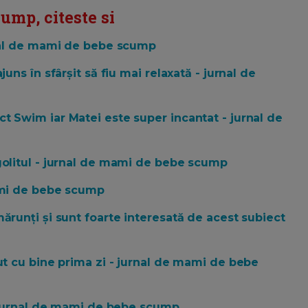
ump, citeste si
rnal de mami de bebe scump
uns în sfârșit să fiu mai relaxată - jurnal de
t Swim iar Matei este super incantat - jurnal de
golitul - jurnal de mami de bebe scump
mami de bebe scump
ărunți și sunt foarte interesată de acest subiect
cut cu bine prima zi - jurnal de mami de bebe
 - jurnal de mami de bebe scump