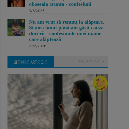
oboseala crunta - confesiuni
9/6/2026
Nu am vrut să renunț la alăptare.
Si am căutat până am găsit cauza
durerii - confesiunile unei mame
care alăptează
27/3/2026
ULTIMILE ARTICOLE
NOUTATI AICI