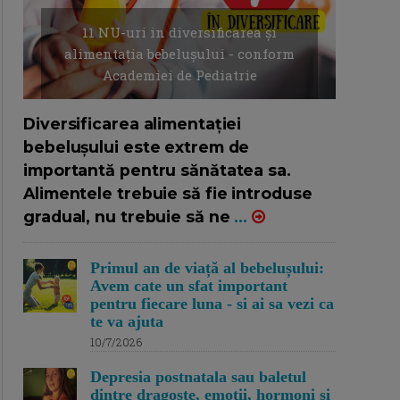
11 NU-uri in diversificarea și
alimentația bebelușului - conform
Academiei de Pediatrie
16/7/2026
AUTOR: EDITOR DC.
Diversificarea alimentației
bebelușului este extrem de
importantă pentru sănătatea sa.
Alimentele trebuie să fie introduse
gradual, nu trebuie să ne
...
Primul an de viață al bebelușului:
Avem cate un sfat important
pentru fiecare luna - si ai sa vezi ca
te va ajuta
10/7/2026
Depresia postnatala sau baletul
dintre dragoste, emotii, hormoni si