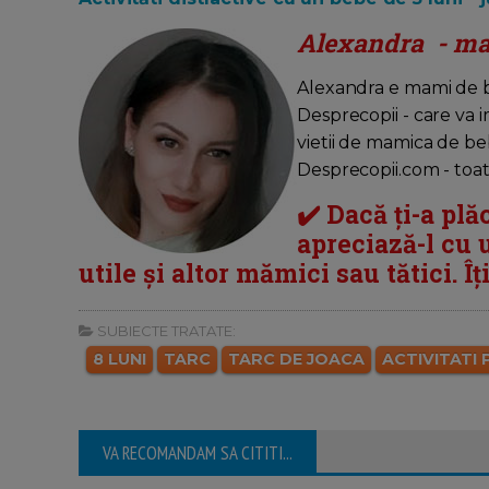
Alexandra - ma
Alexandra e mami de
Desprecopii - care va i
vietii de mamica de be
Desprecopii.com - toa
✔️ Dacă ți-a plăc
apreciază-l cu u
utile și altor mămici sau tătici. Î
SUBIECTE TRATATE:
8 LUNI
TARC
TARC DE JOACA
ACTIVITATI
VA RECOMANDAM SA CITITI...