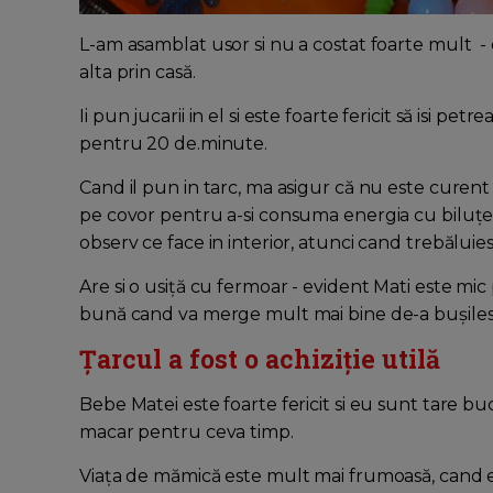
L-am asamblat usor si nu a costat foarte mult -
alta prin casă.
Ii pun jucarii in el si este foarte fericit să isi petr
pentru 20 de.minute.
Cand il pun in tarc, ma asigur că nu este curent i
pe covor pentru a-si consuma energia cu biluțe si
observ ce face in interior, atunci cand trebălui
Are si o usiță cu fermoar - evident Mati este mic p
bună cand va merge mult mai bine de-a bușiles si 
Țarcul a fost o achiziție utilă
Bebe Matei este foarte fericit si eu sunt tare bucu
macar pentru ceva timp.
Viața de mămică este mult mai frumoasă, cand ex