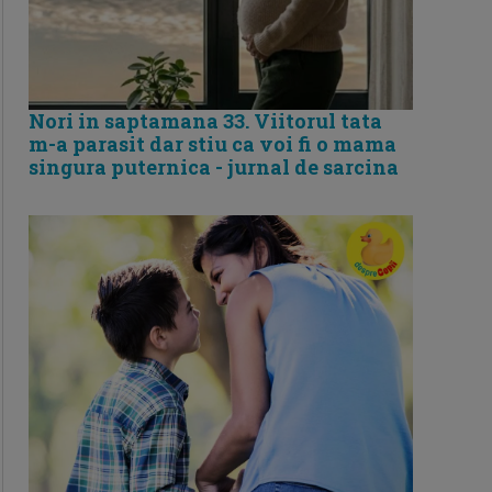
Nori in saptamana 33. Viitorul tata
m-a parasit dar stiu ca voi fi o mama
singura puternica - jurnal de sarcina