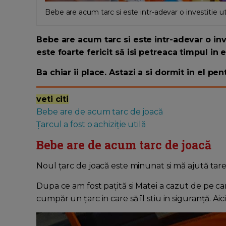
Bebe are acum tarc si este intr-adevar o investitie
Bebe are acum tarc si este intr-adevar o inves
este foarte fericit să isi petreaca timpul in e
Ba chiar ii place. Astazi a si dormit in el pe
veti citi
Bebe are de acum tarc de joacă
Țarcul a fost o achiziție utilă
Bebe are de acum tarc de joacă
Noul țarc de joacă este minunat si mă ajută tar
Dupa ce am fost pațită si Matei a cazut de pe ca
cumpăr un țarc in care să îl stiu in siguranță. Aic