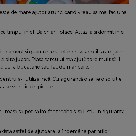
 este de mare ajutor atunci cand vreau sa mai fac una
eaca timpul in el. Ba chiar ii place. Astazi a si dormit in el
n cameră si geamurile sunt inchise apoi il las in țarc
 alte jucari. Plasa tarcului mă ajută tare mult să il
esc pe la bucatarie sau fac de mancare.
entru a-l utiliza incă. Cu sigurantă o sa fie o solutie
se va ridica in picioare.
roasă să pot să imi fac treaba si să il stiu in sigurantă -
istă astfel de ajutoare la îndemâna părinților!