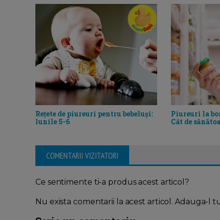
Rețete de piureuri pentru bebeluși:
Piureuri la bo
lunile 5-6
Cât de sănăto
COMENTARII VIZITATORI
Ce sentimente ti-a produs acest articol?
Nu exista comentarii la acest articol. Adauga-l t