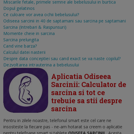
Miscarile fetale, primele semne ale bebelusului in burtica
Dopul gelatinos
Ce culoare vor avea ochii bebelusului?
Odiseea sarcinii in 40 de saptamani sau sarcina pe saptamani
Sarcina (Intrebari & Raspunsuri)
Momente cheie in sarcina
Sarcina prelungita
Cand vine barza?
Calculul datei nasterii
Despre data conceptiei sau cand exact se va naste copilul?
Dezvoltarea intrauterina a bebelusului
Aplicatia Odiseea
Sarcinii: Calculator de
sarcina si tot ce
trebuie sa stii despre
sarcina
Pentru in zilele noastre, telefonul smart este cel care ne
insosteste la fiecare pas - ne-am hotarat sa creem o aplicatie
pentru telefoane smart si tablete
ODISEEA SARCINII
.
Acesta