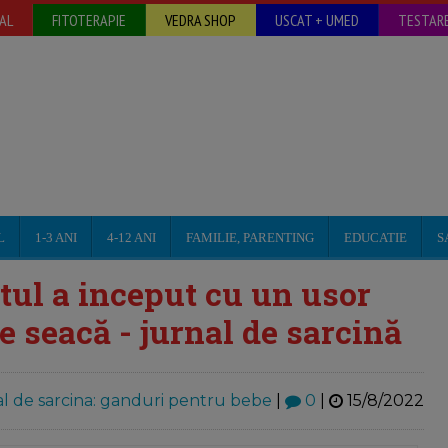
AL
FITOTERAPIE
VEDRA SHOP
USCAT + UMED
TESTARE
L
1-3 ANI
4-12 ANI
FAMILIE, PARENTING
EDUCATIE
S
tul a inceput cu un usor
se seacă - jurnal de sarcină
l de sarcina: ganduri pentru bebe
|
0
|
15/8/2022