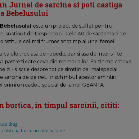
un Jurnal de sarcina si poti castiga
a Bebelusului
 Bebelusului
este un proiect de suflet pentru
e, sustinut de Desprecopii. Cele 40 de saptamani de
constituie cel mai frumos anotimp al unei femei.
u ca ele trec asa de repede, dar si asa de intens - te
sa pastrezi cate ceva din memoria lor. Fa-ti timp cateva
 zi - si scrie despre tot ce simti in cel mai special
e sarcina de pe net. In schimbul acestor amintiri
ei primi un cadou special de la noi: GEANTA
burtica, in timpul sarcinii, cititi:
ului drag
calatoria fructului catre nastere