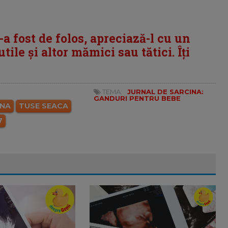
i-a fost de folos, apreciază-l cu un
tile și altor mămici sau tătici. Îți
TEMA:
JURNAL DE SARCINA:
GANDURI PENTRU BEBE
INA
TUSE SEACA
7