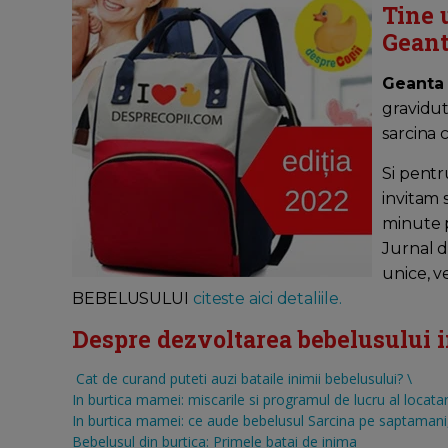
Tine 
Geant
Geanta
gravidut
sarcina 
Si pentr
invitam 
minute pe
Jurnal d
unice, v
BEBELUSULUI
citeste aici detaliile.
Despre dezvoltarea bebelusului in 
Cat de curand puteti auzi bataile inimii bebelusului?
\
In burtica mamei: miscarile si programul de lucru al locatar
In burtica mamei: ce aude bebelusul
Sarcina pe saptamani, 
Bebelusul din burtica: Primele batai de inima