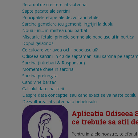
Retardul de crestere intrauterina
Sapte pacate ale sarcinii
Principalele etape ale dezvoltarii fetale
Sarcina gemelara (cu gemeni), ingrijiri la dublu
Noua luni... in mintea unui barbat
Miscarile fetale, primele semne ale bebelusului in burtica
Dopul gelatinos
Ce culoare vor avea ochii bebelusului?
Odiseea sarcinii in 40 de saptamani sau sarcina pe sapta
Sarcina (Intrebari & Raspunsuri)
Momente cheie in sarcina
Sarcina prelungita
Cand vine barza?
Calculul datei nasterii
Despre data conceptiei sau cand exact se va naste copilul
Dezvoltarea intrauterina a bebelusului
Aplicatia Odiseea S
ce trebuie sa stii 
Pentru in zilele noastre, telefonu