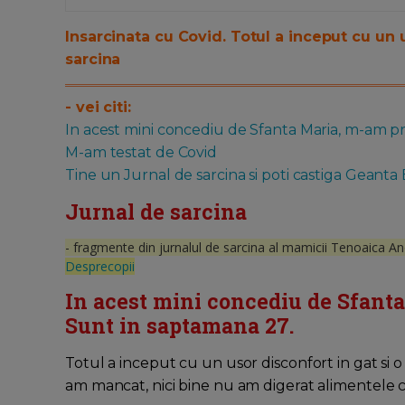
Insarcinata cu Covid. Totul a inceput cu un u
sarcina
- vei citi:
In acest mini concediu de Sfanta Maria, m-am pr
M-am testat de Covid
Tine un Jurnal de sarcina si poti castiga Geanta
Jurnal de sarcina
- fragmente din jurnalul de sarcina al mamicii Tenoaica An
Desprecopii
In acest mini concediu de Sfanta
Sunt in saptamana 27.
Totul a inceput cu un usor disconfort in gat si o
am mancat, nici bine nu am digerat alimentele c