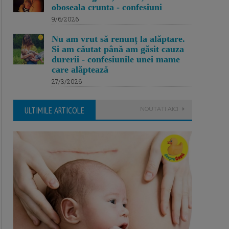
oboseala crunta - confesiuni
9/6/2026
Nu am vrut să renunț la alăptare.
Si am căutat până am găsit cauza
durerii - confesiunile unei mame
care alăptează
27/3/2026
ULTIMILE ARTICOLE
NOUTATI AICI