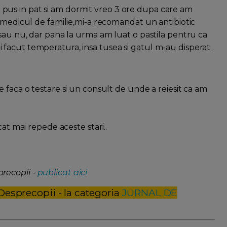
us in pat si am dormit vreo 3 ore dupa care am
t medicul de familie,mi-a recomandat un antibiotic
 sau nu, dar pana la urma am luat o pastila pentru ca
acut temperatura, insa tusea si gatul m-au disperat .
 faca o testare si un consult de unde a reiesit ca am
cat mai repede aceste stari..
recopii -
publicat aici
 Desprecopii - la categoria
JURNAL DE