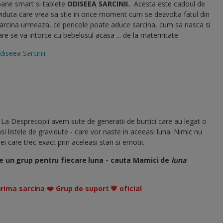
oane smart si tablete
ODISEEA SARCINII
.
Acesta este cadoul de
viduta care vrea sa stie in orice moment cum se dezvolta fatul din
sarcina urmeaza, ce pericole poate aduce sarcina, cum sa nasca si
 se va intorce cu bebelusul acasa ... de la maternitate.
diseea Sarcinii.
 La Desprecopii avem sute de generatii de burtici care au legat o
si listele de gravidute - care vor naste in aceeasi luna. Nimic nu
i care trec exact prin aceleasi stari si emotii.
e un grup pentru fiecare luna - cauta Mamici de
luna
prima sarcina ❤️ Grup de suport 💗 oficial