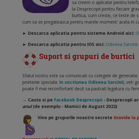
sa creem o aplicatie pentru telef
la Desprecopii pentru fiecare gra
burtica, cum creste, ce teste de 
cum sa se pregateasca pentru marele moment: acela in care
► Descarca aplicatia pentru sisteme Android aici:
O
►
Descarca aplicatia pentru IOS aici:
Odiseea Sarcinii.
Suport si grupuri de burtici
Sfatul nostru este sa comunicati cu colegele de generatie.
prietenie speciala.
In sectiunea Odiseea Sarcinii,
veti ga
poate fi mai reconfortant decit sa pastrati legatura cu feme
→ Cauta si pe
Facebook Desprecopii
- Desprecopii ar
anul
(de exemplu - Mamici de August 2022)
Vino pe grupurile noastre secrete
Gravide la 