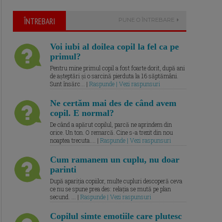
ÎNTREBARI
PUNE O ÎNTREBARE
Voi iubi al doilea copil la fel ca pe
primul?
Pentru mine primul copil a fost foarte dorit, după ani
de așteptări și o sarcină pierduta la 16 săptămâni.
Sunt însărc... |
Raspunde | Vezi raspunsuri
Ne certăm mai des de când avem
copil. E normal?
De când a apărut copilul, parcă ne aprindem din
orice. Un ton. O remarcă. Cine s-a trezit din nou
noaptea trecuta.... |
Raspunde | Vezi raspunsuri
Cum ramanem un cuplu, nu doar
parinti
După apariția copiilor, multe cupluri descoperă ceva
ce nu se spune prea des: relația se mută pe plan
secund. ... |
Raspunde | Vezi raspunsuri
Copilul simte emotiile care plutesc