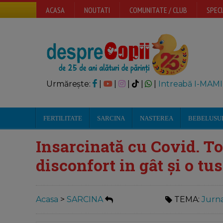
ACASA
NOUTATI
COMUNITATE / CLUB
SPECI
Urmărește:
|
|
|
|
|
Intreabă I-MAMI
FERTILITATE
SARCINA
NASTEREA
BEBELUSU
Insarcinată cu Covid. To
disconfort in gât și o tu
Acasa
>
SARCINA
TEMA:
Jurna