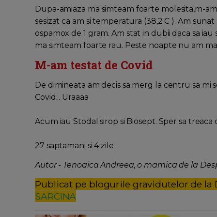
Dupa-amiaza ma simteam foarte molesita,m-am p
sesizat ca am si temperatura (38,2 C ). Am suna
ospamox de 1 gram. Am stat in dubii daca sa iau
ma simteam foarte rau. Peste noapte nu am mai f
M-am testat de Covid
De dimineata am decis sa merg la centru sa mi se
Covid... Uraaaa
Acum iau Stodal sirop si Biosept. Sper sa treaca 
27 saptamani si 4 zile
Autor - Tenoaica Andreea, o mamica de la Desp
Publicat pe blogurile gravidutelor de la
SARCINA