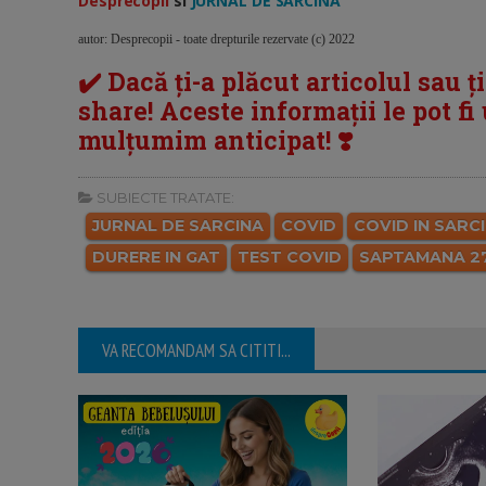
Desprecopii
si
JURNAL DE SARCINA
autor: Desprecopii - toate drepturile rezervate (c) 2022
✔️ Dacă ți-a plăcut articolul sau ț
share! Aceste informații le pot fi u
mulțumim anticipat! ❣️
SUBIECTE TRATATE:
JURNAL DE SARCINA
COVID
COVID IN SARC
DURERE IN GAT
TEST COVID
SAPTAMANA 2
VA RECOMANDAM SA CITITI...