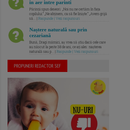
in aer intre parinti
Părinții spun deseori: „Noi nu ne certăm în fața
copilului.” „Ne abținem, ca să fie liniște.” „Avem grijă
să... |
Raspunde | Vezi raspunsuri
Naștere naturală sau prin
cezariană
Bună, Dragi mămici, aș vrea să știu dacă cele care
au născut la peste 38 de ani, ce ați ales: nașterea
naturală sau p... |
Raspunde | Vezi raspunsuri
PROPUNERI REDACTOR SEF