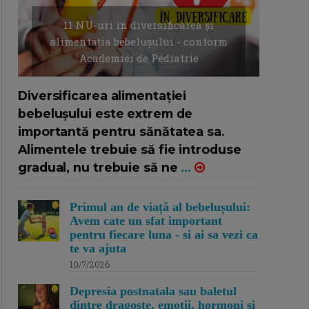
11 NU-uri in diversificarea și
alimentația bebelușului - conform
Academiei de Pediatrie
16/7/2026
AUTOR: EDITOR DC.
Diversificarea alimentației
bebelușului este extrem de
importantă pentru sănătatea sa.
Alimentele trebuie să fie introduse
gradual, nu trebuie să ne
...
Primul an de viață al bebelușului:
Avem cate un sfat important
pentru fiecare luna - si ai sa vezi ca
te va ajuta
10/7/2026
Depresia postnatala sau baletul
dintre dragoste, emotii, hormoni si