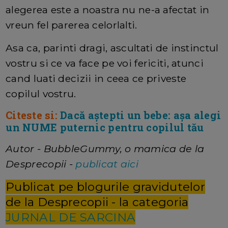
alegerea este a noastra nu ne-a afectat in
vreun fel parerea celorlalti.
Asa ca, parinti dragi, ascultati de instinctul
vostru si ce va face pe voi fericiti, atunci
cand luati decizii in ceea ce priveste
copilul vostru.
Citeste si:
Dacă aștepti un bebe: așa alegi
un NUME puternic pentru copilul tău
Autor - BubbleGummy, o mamica de la
Desprecopii -
publicat aici
Publicat pe blogurile gravidutelor
de la Desprecopii - la categoria
JURNAL DE SARCINA