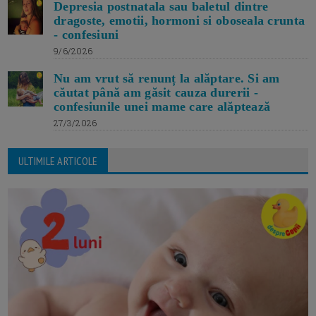
Depresia postnatala sau baletul dintre
dragoste, emotii, hormoni si oboseala crunta
- confesiuni
9/6/2026
Nu am vrut să renunț la alăptare. Si am
căutat până am găsit cauza durerii -
confesiunile unei mame care alăptează
27/3/2026
ULTIMILE ARTICOLE