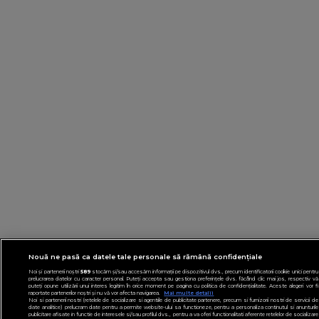
Nouă ne pasă ca datele tale personale să rămână confidențiale
Noi și partenerii noștri
589
stocăm și/sau accesăm informații pe dispozitivul dvs., precum identificatorii cookie unici pentru
prelucrarea datelor cu caracter personal. Puteți accepta sau gestiona preferințele dvs. făcând clic mai jos, respectiv vă
puteți opune utilizării unui interes legitim în orice moment pe pagina cu politica de confidențialitate. Aceste alegeri vor fi
raportate partenerilor noștri și nu vă vor afecta navigarea.
Mai multe detalii
Noi si partenerii nostri (retelele de socializare si agentiile de publicitate partenere, precum si furnizorii nostri de servicii de
date analitice) prelucram date pentru a permite website-ului sa functioneze, pentru a personaliza continutul si anunturile
publicitare afisate in functie de interesele si/sau profilul dvs., pentru a va oferi functionalitati aferente retelelor de socializare