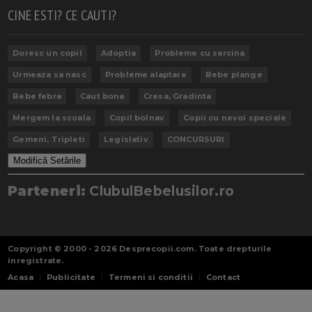
CINE ESTI? CE CAUTI?
Doresc un copil
Adoptia
Probleme cu sarcina
Urmeaza sa nasc
Probleme alaptare
Bebe plange
Bebe febra
Caut bona
Cresa, Gradinta
Mergem la scoala
Copil bolnav
Copii cu nevoi speciale
Gemeni, Tripleti
Legislativ
CONCURSURI
Modifică Setările
Parteneri:
ClubulBebelusilor.ro
Copyright © 2000 - 2026
Desprecopii.com
. Toate drepturile
inregistrate.
Acasa
Publicitate
Termeni si conditii
Contact