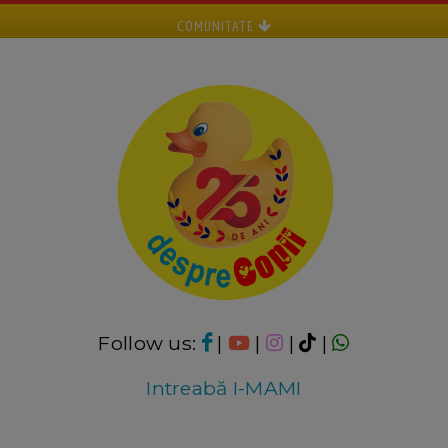
COMUNITATE
Follow us:
|
|
|
|
Intreabă I-MAMI