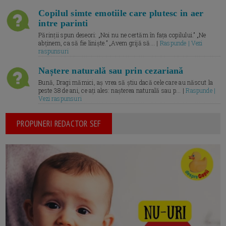
Copilul simte emotiile care plutesc in aer
intre parinti
Părinții spun deseori: „Noi nu ne certăm în fața copilului.” „Ne
abținem, ca să fie liniște.” „Avem grijă să... |
Raspunde | Vezi
raspunsuri
Naștere naturală sau prin cezariană
Bună, Dragi mămici, aș vrea să știu dacă cele care au născut la
peste 38 de ani, ce ați ales: nașterea naturală sau p... |
Raspunde |
Vezi raspunsuri
PROPUNERI REDACTOR SEF