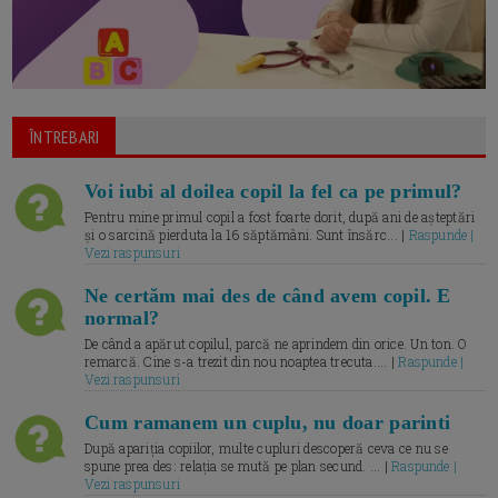
ÎNTREBARI
Voi iubi al doilea copil la fel ca pe primul?
Pentru mine primul copil a fost foarte dorit, după ani de așteptări
și o sarcină pierduta la 16 săptămâni. Sunt însărc... |
Raspunde |
Vezi raspunsuri
Ne certăm mai des de când avem copil. E
normal?
De când a apărut copilul, parcă ne aprindem din orice. Un ton. O
remarcă. Cine s-a trezit din nou noaptea trecuta.... |
Raspunde |
Vezi raspunsuri
Cum ramanem un cuplu, nu doar parinti
După apariția copiilor, multe cupluri descoperă ceva ce nu se
spune prea des: relația se mută pe plan secund. ... |
Raspunde |
Vezi raspunsuri