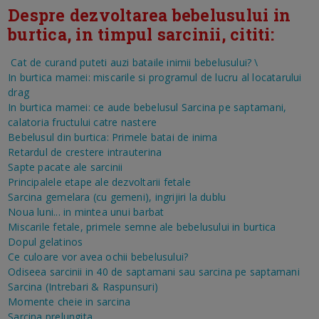
Despre dezvoltarea bebelusului in
burtica, in timpul sarcinii, cititi:
Cat de curand puteti auzi bataile inimii bebelusului?
\
In burtica mamei: miscarile si programul de lucru al locatarului
drag
In burtica mamei: ce aude bebelusul
Sarcina pe saptamani,
calatoria fructului catre nastere
Bebelusul din burtica: Primele batai de inima
Retardul de crestere intrauterina
Sapte pacate ale sarcinii
Principalele etape ale dezvoltarii fetale
Sarcina gemelara (cu gemeni), ingrijiri la dublu
Noua luni... in mintea unui barbat
Miscarile fetale, primele semne ale bebelusului in burtica
Dopul gelatinos
Ce culoare vor avea ochii bebelusului?
Odiseea sarcinii in 40 de saptamani sau sarcina pe saptamani
Sarcina (Intrebari & Raspunsuri)
Momente cheie in sarcina
Sarcina prelungita