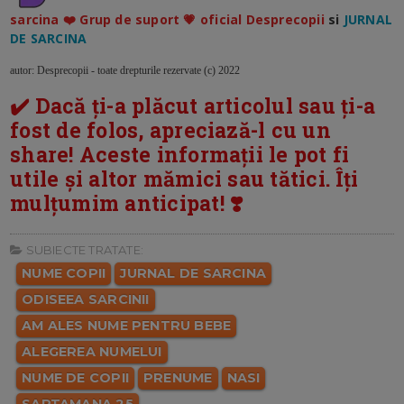
sarcina ❤️ Grup de suport 💗 oficial Desprecopii
si
JURNAL
DE SARCINA
autor: Desprecopii - toate drepturile rezervate (c) 2022
✔️ Dacă ți-a plăcut articolul sau ți-a
fost de folos, apreciază-l cu un
share! Aceste informații le pot fi
utile și altor mămici sau tătici. Îți
mulțumim anticipat! ❣️
SUBIECTE TRATATE:
NUME COPII
JURNAL DE SARCINA
ODISEEA SARCINII
AM ALES NUME PENTRU BEBE
ALEGEREA NUMELUI
NUME DE COPII
PRENUME
NASI
SAPTAMANA 25