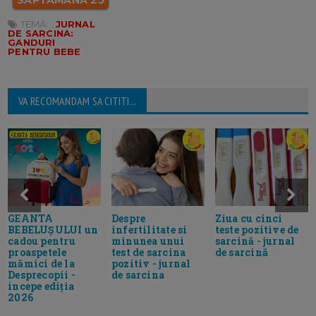
TEMA:
JURNAL
DE SARCINA:
GANDURI
PENTRU BEBE
VA RECOMANDAM SA CITITI...
GEANTA
Despre
Ziua cu cinci
BEBELUȘULUI un
infertilitate si
teste pozitive de
cadou pentru
minunea unui
sarcină - jurnal
proaspetele
test de sarcina
de sarcină
mămici de la
pozitiv - jurnal
Desprecopii -
de sarcina
incepe ediția
2026