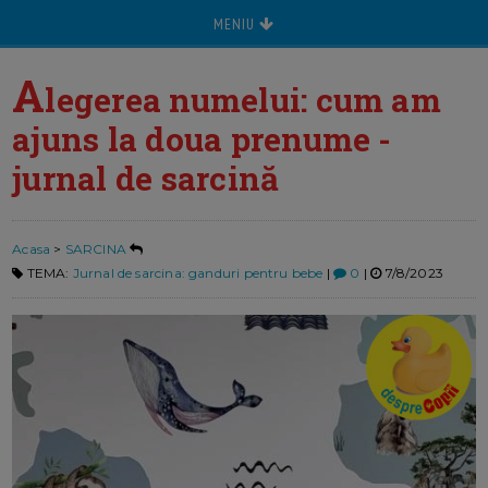
MENIU
A
legerea numelui: cum am
ajuns la doua prenume -
jurnal de sarcină
Acasa
>
SARCINA
TEMA:
Jurnal de sarcina: ganduri pentru bebe
|
0
|
7/8/2023