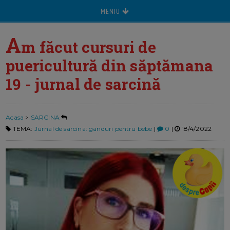
MENIU
A
m făcut cursuri de
puericultură din săptămana
19 - jurnal de sarcină
Acasa
>
SARCINA
TEMA:
Jurnal de sarcina: ganduri pentru bebe
|
0
|
18/4/2022