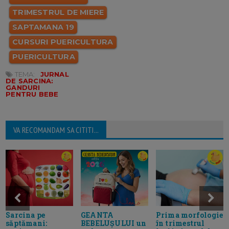
TRIMESTRUL DE MIERE
SAPTAMANA 19
CURSURI PUERICULTURA
PUERICULTURA
TEMA:
JURNAL
DE SARCINA:
GANDURI
PENTRU BEBE
VA RECOMANDAM SA CITITI...
Sarcina pe
GEANTA
Prima morfologie
săptămani:
BEBELUȘULUI un
în trimestrul