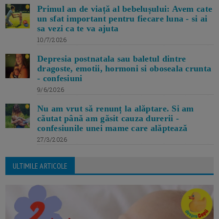
Primul an de viață al bebelușului: Avem cate
un sfat important pentru fiecare luna - si ai
sa vezi ca te va ajuta
10/7/2026
Depresia postnatala sau baletul dintre
dragoste, emotii, hormoni si oboseala crunta
- confesiuni
9/6/2026
Nu am vrut să renunț la alăptare. Si am
căutat până am găsit cauza durerii -
confesiunile unei mame care alăptează
27/3/2026
ULTIMILE ARTICOLE