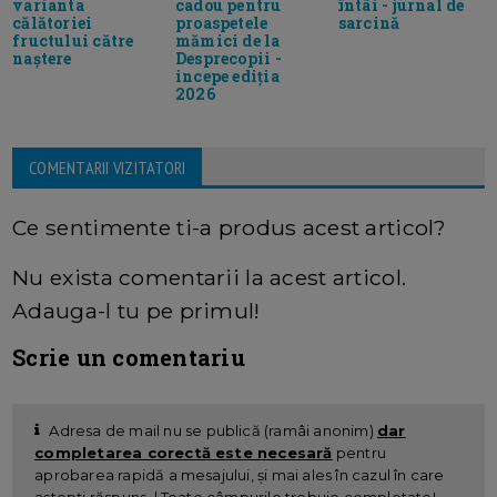
varianta
cadou pentru
întâi - jurnal de
călătoriei
proaspetele
sarcină
fructului către
mămici de la
naștere
Desprecopii -
incepe ediția
2026
COMENTARII VIZITATORI
Ce sentimente ti-a produs acest articol?
Nu exista comentarii la acest articol.
Adauga-l tu pe primul!
Scrie un comentariu
Adresa de mail nu se publică (ramâi anonim)
dar
completarea corectă este necesară
pentru
aprobarea rapidă a mesajului, și mai ales în cazul în care
aștepți răspuns. | Toate câmpurile trebuie completate!