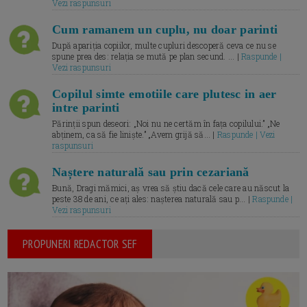
Vezi raspunsuri
Cum ramanem un cuplu, nu doar parinti
După apariția copiilor, multe cupluri descoperă ceva ce nu se
spune prea des: relația se mută pe plan secund. ... |
Raspunde |
Vezi raspunsuri
Copilul simte emotiile care plutesc in aer
intre parinti
Părinții spun deseori: „Noi nu ne certăm în fața copilului.” „Ne
abținem, ca să fie liniște.” „Avem grijă să... |
Raspunde | Vezi
raspunsuri
Naștere naturală sau prin cezariană
Bună, Dragi mămici, aș vrea să știu dacă cele care au născut la
peste 38 de ani, ce ați ales: nașterea naturală sau p... |
Raspunde |
Vezi raspunsuri
PROPUNERI REDACTOR SEF