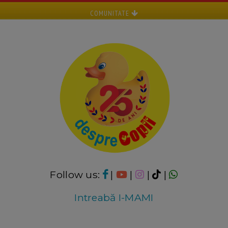
COMUNITATE
Follow us:
|
|
|
|
Intreabă I-MAMI