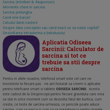
Sarcina (Intrebari & Raspunsuri)
Momente cheie in sarcina
Sarcina prelungita
Cand vine barza?
Calculul datei nasterii
Despre data conceptiei sau cand exact se va naste copilul?
Dezvoltarea intrauterina a bebelusului
Aplicatia Odiseea
Sarcinii: Calculator de
sarcina si tot ce
trebuie sa stii despre
sarcina
Pentru in zilele noastre, telefonul smart este cel care ne
insosteste la fiecare pas - ne-am hotarat sa creem o aplicatie
pentru telefoane smart si tablete
ODISEEA SARCINII
.
Acesta
este cadoul de la Desprecopii pentru fiecare graviduta care vrea
sa stie in orice moment cum se dezvolta fatul din burtica, cum
creste, ce teste de sarcina urmeaza, ce pericole poate aduce
sarcina, cum sa nasca si cum sa se pregateasca pentru marele