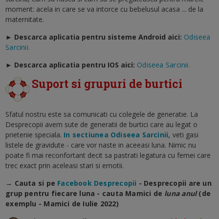
moment: acela in care se va intorce cu bebelusul acasa ... de la
maternitate.
► Descarca aplicatia pentru sisteme Android aici:
Odiseea
Sarcinii.
►
Descarca aplicatia pentru IOS aici:
Odiseea Sarcinii.
Suport si grupuri de burtici
Sfatul nostru este sa comunicati cu colegele de generatie. La
Desprecopii avem sute de generatii de burtici care au legat o
prietenie speciala.
In sectiunea Odiseea Sarcinii,
veti gasi
listele de gravidute - care vor naste in aceeasi luna. Nimic nu
poate fi mai reconfortant decit sa pastrati legatura cu femei care
trec exact prin aceleasi stari si emotii.
→ Cauta si pe
Facebook Desprecopii
- Desprecopii are un
grup pentru fiecare luna - cauta Mamici de
luna anul
(de
exemplu - Mamici de Iulie 2022)