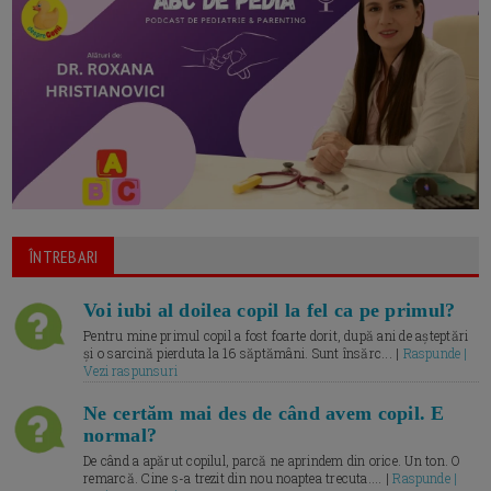
ÎNTREBARI
Voi iubi al doilea copil la fel ca pe primul?
Pentru mine primul copil a fost foarte dorit, după ani de așteptări
și o sarcină pierduta la 16 săptămâni. Sunt însărc... |
Raspunde |
Vezi raspunsuri
Ne certăm mai des de când avem copil. E
normal?
De când a apărut copilul, parcă ne aprindem din orice. Un ton. O
remarcă. Cine s-a trezit din nou noaptea trecuta.... |
Raspunde |