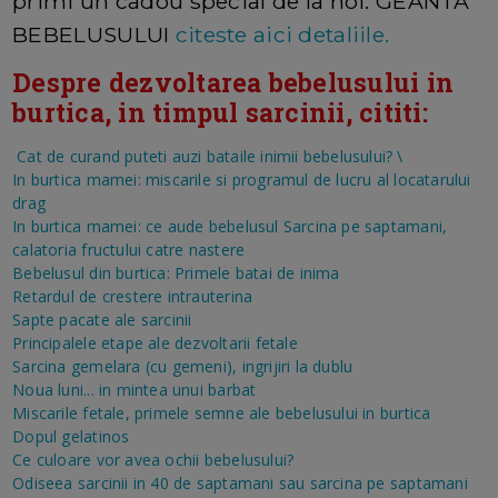
primi un cadou special de la noi: GEANTA
BEBELUSULUI
citeste aici detaliile.
Despre dezvoltarea bebelusului in
burtica, in timpul sarcinii, cititi:
Cat de curand puteti auzi bataile inimii bebelusului?
\
In burtica mamei: miscarile si programul de lucru al locatarului
drag
In burtica mamei: ce aude bebelusul
Sarcina pe saptamani,
calatoria fructului catre nastere
Bebelusul din burtica: Primele batai de inima
Retardul de crestere intrauterina
Sapte pacate ale sarcinii
Principalele etape ale dezvoltarii fetale
Sarcina gemelara (cu gemeni), ingrijiri la dublu
Noua luni... in mintea unui barbat
Miscarile fetale, primele semne ale bebelusului in burtica
Dopul gelatinos
Ce culoare vor avea ochii bebelusului?
Odiseea sarcinii in 40 de saptamani sau sarcina pe saptamani