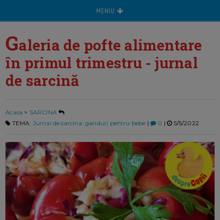
MENIU
G
aleria de pofte alimentare
în primul trimestru - jurnal
de sarcină
Acasa
>
SARCINA
TEMA:
Jurnal de sarcina: ganduri pentru bebe
|
0
|
5/5/2022