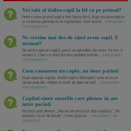
Voi iubi al doilea copil la fel ca pe primul?
Pentru mine primul copil a fost foarte dorit, după ani de așteptări
și o sarcină pierduta la 16 săptămâni. Sunt însărc... |
Raspunde |
Vezi raspunsuri
Ne certăm mai des de când avem copil. E
normal?
De când a apărut copilul, parcă ne aprindem din orice. Un ton. O
remarcă. Cine s-a trezit din nou noaptea trecuta.... |
Raspunde |
Vezi raspunsuri
Cum ramanem un cuplu, nu doar parinti
După apariția copiilor, multe cupluri descoperă ceva ce nu se
spune prea des: relația se mută pe plan secund. ... |
Raspunde |
Vezi raspunsuri
Copilul simte emotiile care plutesc in aer
intre parinti
Părinții spun deseori: „Noi nu ne certăm în fața copilului.” „Ne
abținem, ca să fie liniște.” „Avem grijă să... |
Raspunde | Vezi
raspunsuri