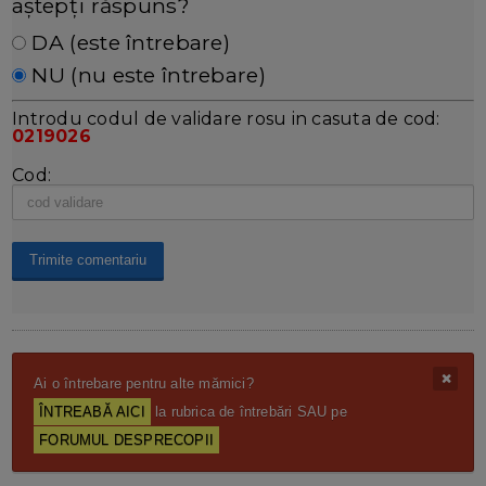
aștepți răspuns?
DA (este întrebare)
NU (nu este întrebare)
Introdu codul de validare rosu in casuta de cod:
0219026
Cod:
Ai o întrebare pentru alte mămici?
ÎNTREABĂ AICI
la rubrica de întrebări SAU pe
FORUMUL DESPRECOPII