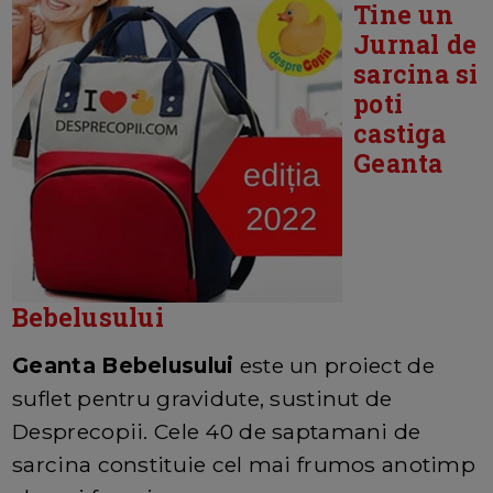
Tine un
Jurnal de
sarcina si
poti
castiga
Geanta
Bebelusului
Geanta Bebelusului
este un proiect de
suflet pentru gravidute, sustinut de
Desprecopii. Cele 40 de saptamani de
sarcina constituie cel mai frumos anotimp