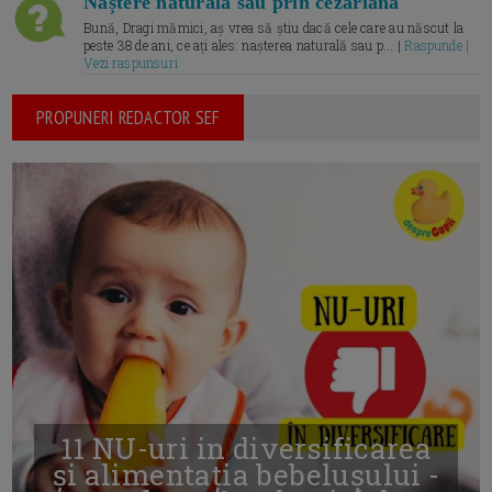
Naștere naturală sau prin cezariană
Bună, Dragi mămici, aș vrea să știu dacă cele care au născut la
peste 38 de ani, ce ați ales: nașterea naturală sau p... |
Raspunde |
Vezi raspunsuri
PROPUNERI REDACTOR SEF
11 NU-uri in diversificarea
și alimentația bebelușului -