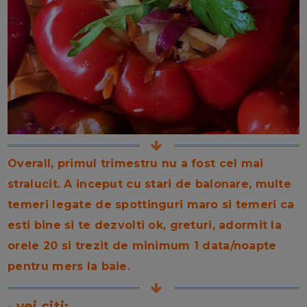
Overall, primul trimestru nu a fost cel mai
stralucit. A inceput cu stari de balonare, multe
temeri legate de spottinguri maro si temeri ca
esti bine si te dezvolti ok, greturi, adormit la
orele 20 si trezit de minimum 1 data/noapte
pentru mers la baie.
- vei citi: