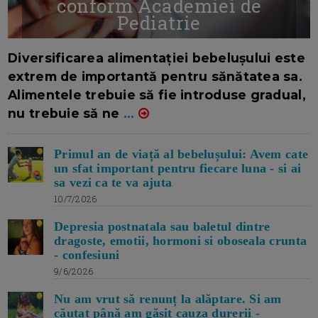
conform Academiei de
Pediatrie
16/7/2026
AUTOR: EDITOR DC.
Diversificarea alimentației bebelușului este
extrem de importantă pentru sănătatea sa.
Alimentele trebuie să fie introduse gradual,
nu trebuie să ne
...
Primul an de viață al bebelușului: Avem cate
un sfat important pentru fiecare luna - si ai
sa vezi ca te va ajuta
10/7/2026
Depresia postnatala sau baletul dintre
dragoste, emotii, hormoni si oboseala crunta
- confesiuni
9/6/2026
Nu am vrut să renunț la alăptare. Si am
căutat până am găsit cauza durerii -