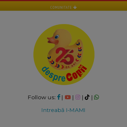
COMUNITATE
Follow us:
|
|
|
|
Intreabă I-MAMI