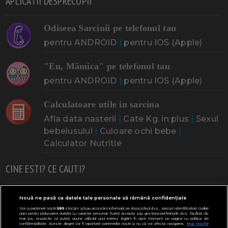
APLICATII DESPRECOPII
Odiseea Sarcinii pe telefonul tau
pentru ANDROID
|
pentru IOS (Apple)
"Eu, Mămica" pe telefonul tau
pentru ANDROID
|
pentru IOS (Apple)
Calculatoare utile in sarcina
Afla data nasterii
|
Cate Kg. in plus
|
Sexul
bebelusului
|
Culoare ochi bebe
|
Calculator Nutritie
CINE ESTI? CE CAUTI?
Doresc un copil
Adoptia
Probleme cu sarcina
Nouă ne pasă ca datele tale personale să rămână confidențiale
Noi și partenerii noștri
589
stocăm și/sau accesăm informații pe dispozitivul dvs., precum identificatorii cookie
Urmeaza sa nasc
Probleme alaptare
Bebe plange
unici pentru prelucrarea datelor cu caracter personal. Puteți accepta sau gestiona preferințele dvs. făcând clic
mai jos, respectiv vă puteți opune utilizării unui interes legitim în orice moment pe pagina cu politica de
confidențialitate. Aceste alegeri vor fi raportate partenerilor noștri și nu vă vor afecta navigarea.
Mai multe