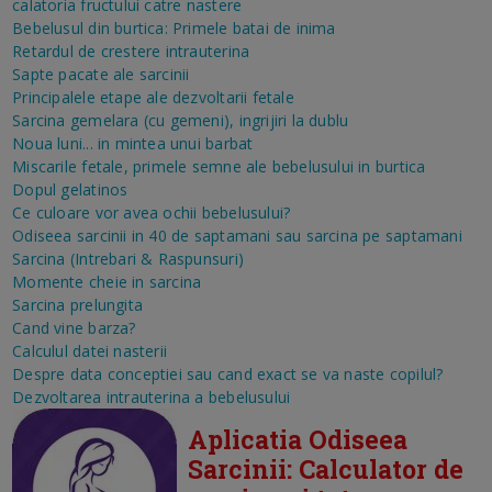
calatoria fructului catre nastere
Bebelusul din burtica: Primele batai de inima
Retardul de crestere intrauterina
Sapte pacate ale sarcinii
Principalele etape ale dezvoltarii fetale
Sarcina gemelara (cu gemeni), ingrijiri la dublu
Noua luni... in mintea unui barbat
Miscarile fetale, primele semne ale bebelusului in burtica
Dopul gelatinos
Ce culoare vor avea ochii bebelusului?
Odiseea sarcinii in 40 de saptamani sau sarcina pe saptamani
Sarcina (Intrebari & Raspunsuri)
Momente cheie in sarcina
Sarcina prelungita
Cand vine barza?
Calculul datei nasterii
Despre data conceptiei sau cand exact se va naste copilul?
Dezvoltarea intrauterina a bebelusului
Aplicatia Odiseea
Sarcinii: Calculator de