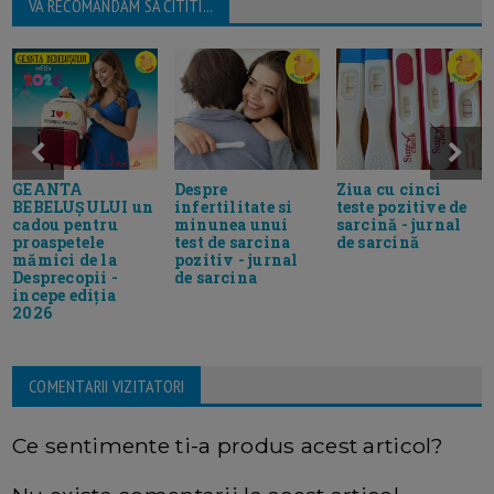
VA RECOMANDAM SA CITITI...
GEANTA
Despre
Ziua cu cinci
BEBELUȘULUI un
infertilitate si
teste pozitive de
cadou pentru
minunea unui
sarcină - jurnal
proaspetele
test de sarcina
de sarcină
mămici de la
pozitiv - jurnal
Desprecopii -
de sarcina
incepe ediția
2026
COMENTARII VIZITATORI
Ce sentimente ti-a produs acest articol?