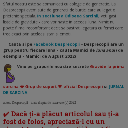
Sfatul nostru este sa comunicati cu colegele de generatie. La
Desprecopii avem sute de generatii de burtici care au legat o
prietenie speciala.
In sectiunea Odiseea Sarcinii,
veti gasi
listele de gravidute - care vor naste in aceeasi luna. Nimic nu
poate fi mai reconfortant decit sa pastrati legatura cu femei care
trec exact prin aceleasi stari si emotii.
→ Cauta si pe
Facebook Desprecopii
- Desprecopii are un
grup pentru fiecare luna - cauta Mamici de
luna anul
(de
exemplu - Mamici de August 2022)
Vino pe grupurile noastre secrete
Gravide la prima
sarcina ❤️ Grup de suport 💗 oficial Desprecopii
si
JURNAL
DE SARCINA
autor: Desprecopii - toate drepturile rezervate (c) 2022
✔️ Dacă ți-a plăcut articolul sau ți-a
fost de folos, apreciază-l cu un