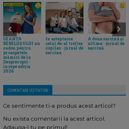
GEANTA
In asteptarea
A doua sarcină și
BEBELUȘULUI un
celui de-al treilea
ultima - jurnal de
cadou pentru
copilas - jurnal de
sarcină
proaspetele
sarcina
mămici de la
Desprecopii -
incepe ediția
2026
COMENTARII VIZITATORI
Ce sentimente ti-a produs acest articol?
Nu exista comentarii la acest articol.
Adauga-l tu pe primul!