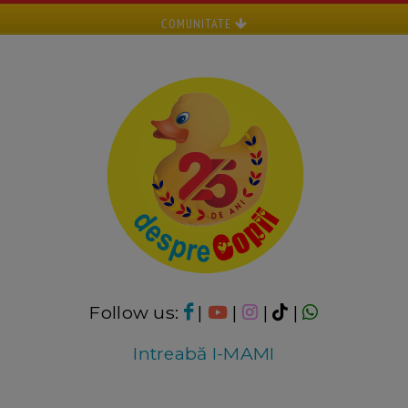
COMUNITATE
Follow us:
|
|
|
|
Intreabă I-MAMI