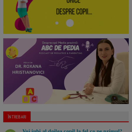
ÎNTREBARI
Voi iubi al doilea copil la fel ca pe primul?