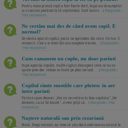
Pentru mine primul copil a fost foarte dorit, după ani de așteptări
și o sarcină pierduta la 16 săptămâni. Sunt însărc... |
Raspunde |
Vezi raspunsuri
Ne certăm mai des de când avem copil. E
normal?
De când a apărut copilul, parcă ne aprindem din orice. Un ton. O
remarcă. Cine s-a trezit din nou noaptea trecuta.... |
Raspunde |
Vezi raspunsuri
Cum ramanem un cuplu, nu doar parinti
După apariția copiilor, multe cupluri descoperă ceva ce nu se
spune prea des: relația se mută pe plan secund. ... |
Raspunde |
Vezi raspunsuri
Copilul simte emotiile care plutesc in aer
intre parinti
Părinții spun deseori: „Noi nu ne certăm în fața copilului.” „Ne
abținem, ca să fie liniște.” „Avem grijă să... |
Raspunde | Vezi
raspunsuri
Naștere naturală sau prin cezariană
Bună, Dragi mămici, aș vrea să știu dacă cele care au născut la