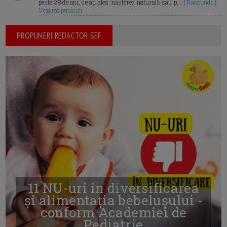
peste 38 de ani, ce ați ales: nașterea naturală sau p... |
Raspunde |
Vezi raspunsuri
PROPUNERI REDACTOR SEF
11 NU-uri in diversificarea
și alimentația bebelușului -
conform Academiei de
Pediatrie