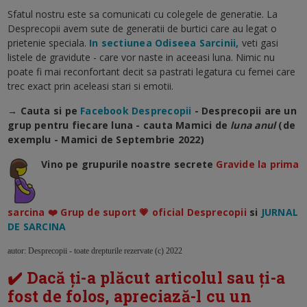
Sfatul nostru este sa comunicati cu colegele de generatie. La
Desprecopii avem sute de generatii de burtici care au legat o
prietenie speciala.
In sectiunea Odiseea Sarcinii,
veti gasi
listele de gravidute - care vor naste in aceeasi luna. Nimic nu
poate fi mai reconfortant decit sa pastrati legatura cu femei care
trec exact prin aceleasi stari si emotii.
→ Cauta si pe
Facebook Desprecopii
- Desprecopii are un
grup pentru fiecare luna - cauta Mamici de
luna anul
(de
exemplu - Mamici de Septembrie 2022)
Vino pe grupurile noastre secrete
Gravide la prima
sarcina ❤️ Grup de suport 💗 oficial Desprecopii
si
JURNAL
DE SARCINA
autor: Desprecopii - toate drepturile rezervate (c) 2022
✔️ Dacă ți-a plăcut articolul sau ți-a
fost de folos, apreciază-l cu un