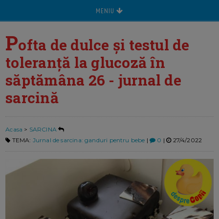
MENIU
P
ofta de dulce și testul de
toleranță la glucoză în
săptămâna 26 - jurnal de
sarcină
Acasa
>
SARCINA
TEMA:
Jurnal de sarcina: ganduri pentru bebe
|
0
|
27/4/2022