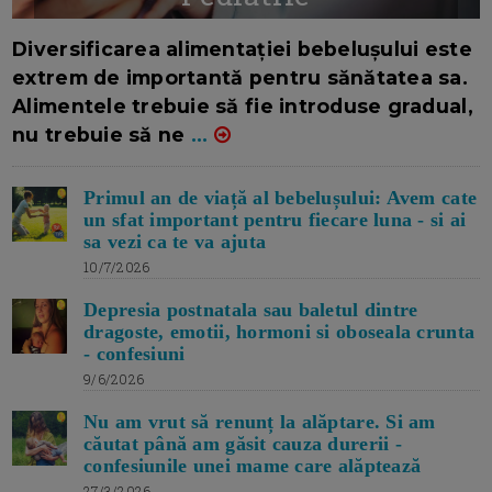
16/7/2026
AUTOR: EDITOR DC.
Diversificarea alimentației bebelușului este
extrem de importantă pentru sănătatea sa.
Alimentele trebuie să fie introduse gradual,
nu trebuie să ne
...
Primul an de viață al bebelușului: Avem cate
un sfat important pentru fiecare luna - si ai
sa vezi ca te va ajuta
10/7/2026
Depresia postnatala sau baletul dintre
dragoste, emotii, hormoni si oboseala crunta
- confesiuni
9/6/2026
Nu am vrut să renunț la alăptare. Si am
căutat până am găsit cauza durerii -
confesiunile unei mame care alăptează
27/3/2026