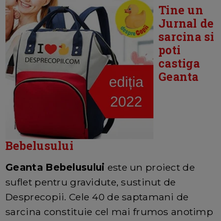
Tine un
Jurnal de
sarcina si
poti
castiga
Geanta
Bebelusului
Geanta Bebelusului
este un proiect de
suflet pentru gravidute, sustinut de
Desprecopii. Cele 40 de saptamani de
sarcina constituie cel mai frumos anotimp