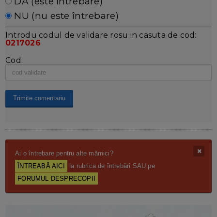
DA (este întrebare)
NU (nu este întrebare)
Introdu codul de validare rosu in casuta de cod:
0217026
Cod:
Ai o întrebare pentru alte mămici?
ÎNTREABĂ AICI
la rubrica de întrebări SAU pe
FORUMUL DESPRECOPII