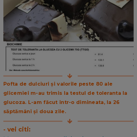
Pofta de dulciuri și valorile peste 80 ale
glicemiei m-au trimis la testul de toleranta la
glucoza. L-am făcut intr-o dimineata, la 26
săptămâni și doua zile.
- vei citi: