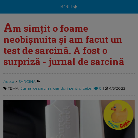
MENIU
A
m simțit o foame
neobișnuita și am facut un
test de sarcină. A fost o
surpriză - jurnal de sarcină
Acasa
>
SARCINA
TEMA:
Jurnal de sarcina: ganduri pentru bebe
|
0
|
4/5/2022