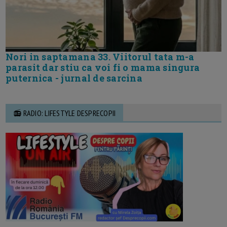
Nori in saptamana 33. Viitorul tata m-a
parasit dar stiu ca voi fi o mama singura
puternica - jurnal de sarcina
📻 RADIO: LIFESTYLE DESPRECOPII