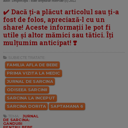
autor: Desprecopii - toate drepturile rezervate (c) 2022
✔️ Dacă ți-a plăcut articolul sau ți-a
fost de folos, apreciază-l cu un
share! Aceste informații le pot fi
utile și altor mămici sau tătici. Îți
mulțumim anticipat! ❣️
SUBIECTE TRATATE:
FAMILIA AFLA DE BEBE
PRIMA VIZITA LA MEDIC
JURNAL DE SARCINA
ODISEEA SARCINII
SARCINA LA INCEPUT
SARCINA DORITA
SAPTAMANA 6
TEMA:
JURNAL
DE SARCINA:
GANDURI
PENTRU BEBE