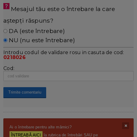
Mesajul tău este o întrebare la care
aștepți răspuns?
DA (este întrebare)
NU (nu este întrebare)
Introdu codul de validare rosu in casuta de cod:
0218026
Cod:
Ai o întrebare pentru alte mămici?
ÎNTREABĂ AICI
la rubrica de întrebări SAU pe