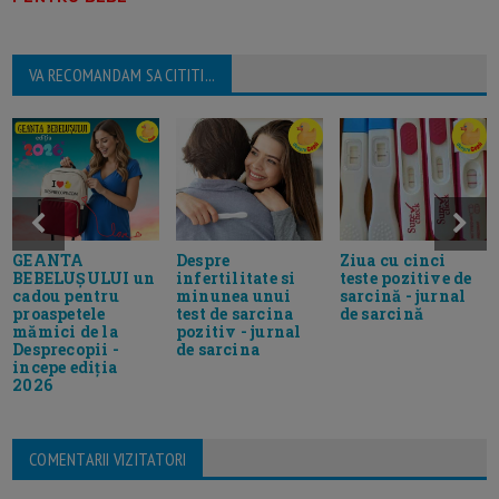
VA RECOMANDAM SA CITITI...
GEANTA
Despre
Ziua cu cinci
BEBELUȘULUI un
infertilitate si
teste pozitive de
cadou pentru
minunea unui
sarcină - jurnal
proaspetele
test de sarcina
de sarcină
mămici de la
pozitiv - jurnal
Desprecopii -
de sarcina
incepe ediția
2026
COMENTARII VIZITATORI