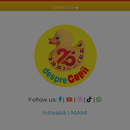
COMUNITATE
Follow us:
|
|
|
|
Intreabă I-MAMI