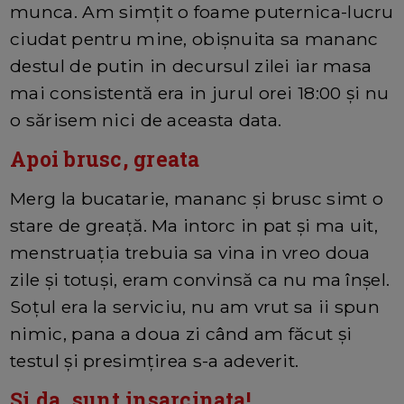
munca. Am simțit o foame puternica-lucru
ciudat pentru mine, obișnuita sa mananc
destul de putin in decursul zilei iar masa
mai consistentă era in jurul orei 18:00 și nu
o sărisem nici de aceasta data.
Apoi brusc, greata
Merg la bucatarie, mananc și brusc simt o
stare de greață. Ma intorc in pat și ma uit,
menstruația trebuia sa vina in vreo doua
zile și totuși, eram convinsă ca nu ma înșel.
Soțul era la serviciu, nu am vrut sa ii spun
nimic, pana a doua zi când am făcut și
testul și presimțirea s-a adeverit.
Și da, sunt insarcinata!