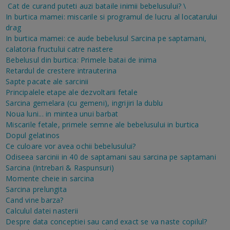
Cat de curand puteti auzi bataile inimii bebelusului?
\
In burtica mamei: miscarile si programul de lucru al locatarului
drag
In burtica mamei: ce aude bebelusul
Sarcina pe saptamani,
calatoria fructului catre nastere
Bebelusul din burtica: Primele batai de inima
Retardul de crestere intrauterina
Sapte pacate ale sarcinii
Principalele etape ale dezvoltarii fetale
Sarcina gemelara (cu gemeni), ingrijiri la dublu
Noua luni... in mintea unui barbat
Miscarile fetale, primele semne ale bebelusului in burtica
Dopul gelatinos
Ce culoare vor avea ochii bebelusului?
Odiseea sarcinii in 40 de saptamani sau sarcina pe saptamani
Sarcina (Intrebari & Raspunsuri)
Momente cheie in sarcina
Sarcina prelungita
Cand vine barza?
Calculul datei nasterii
Despre data conceptiei sau cand exact se va naste copilul?