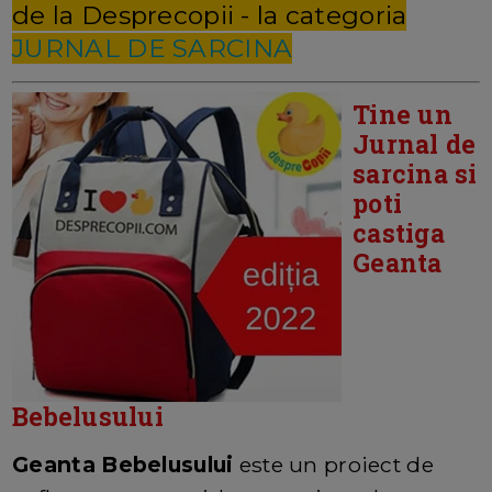
de la Desprecopii - la categoria
JURNAL DE SARCINA
Tine un
Jurnal de
sarcina si
poti
castiga
Geanta
Bebelusului
Geanta Bebelusului
este un proiect de