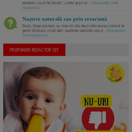
abținem, ca să fie liniște.” „Avem grijă să... |
Raspunde | Vezi
raspunsuri
Naștere naturală sau prin cezariană
Bună, Dragi mămici, aș vrea să știu dacă cele care au născut la
peste 38 de ani, ce ați ales: nașterea naturală sau p... |
Raspunde |
Vezi raspunsuri
PROPUNERI REDACTOR SEF