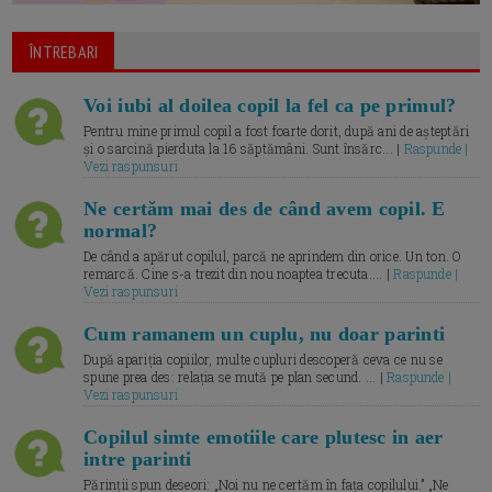
ÎNTREBARI
Voi iubi al doilea copil la fel ca pe primul?
Pentru mine primul copil a fost foarte dorit, după ani de așteptări
și o sarcină pierduta la 16 săptămâni. Sunt însărc... |
Raspunde |
Vezi raspunsuri
Ne certăm mai des de când avem copil. E
normal?
De când a apărut copilul, parcă ne aprindem din orice. Un ton. O
remarcă. Cine s-a trezit din nou noaptea trecuta.... |
Raspunde |
Vezi raspunsuri
Cum ramanem un cuplu, nu doar parinti
După apariția copiilor, multe cupluri descoperă ceva ce nu se
spune prea des: relația se mută pe plan secund. ... |
Raspunde |
Vezi raspunsuri
Copilul simte emotiile care plutesc in aer
intre parinti
Părinții spun deseori: „Noi nu ne certăm în fața copilului.” „Ne