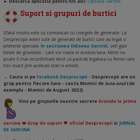
►
Descarca aplicatia pentru IOS aici:
Odiseea Sarcinii.
Suport si grupuri de burtici
Sfatul nostru este sa comunicati cu colegele de generatie. La
Desprecopii avem sute de generatii de burtici care au legat o
prietenie speciala.
In sectiunea Odiseea Sarcinii,
veti gasi
listele de gravidute - care vor naste in aceeasi luna. Nimic nu
poate fi mai reconfortant decit sa pastrati legatura cu femei care
trec exact prin aceleasi stari si emotii.
→ Cauta si pe
Facebook Desprecopii
- Desprecopii are un
grup pentru fiecare luna - cauta Mamici de
luna anul
(de
exemplu - Mamici de August 2022)
Vino pe grupurile noastre secrete
Gravide la prima
sarcina ❤️ Grup de suport 💗 oficial Desprecopii
si
JURNAL
DE SARCINA