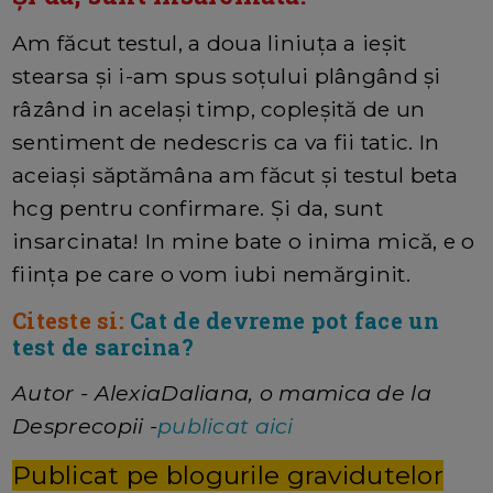
Am făcut testul, a doua liniuța a ieșit
stearsa și i-am spus soțului plângând și
râzând in același timp, copleșită de un
sentiment de nedescris ca va fii tatic. In
aceiași săptămâna am făcut și testul beta
hcg pentru confirmare. Și da, sunt
insarcinata! In mine bate o inima mică, e o
ființa pe care o vom iubi nemărginit.
Citeste si:
Cat de devreme pot face un
test de sarcina?
Autor - AlexiaDaliana, o mamica de la
Desprecopii -
publicat aici
Publicat pe blogurile gravidutelor