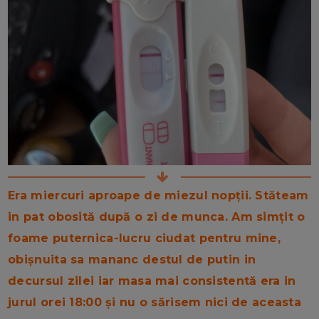
Era miercuri aproape de miezul nopții. Stăteam
in pat obosită după o zi de munca. Am simțit o
foame puternica-lucru ciudat pentru mine,
obișnuita sa mananc destul de putin in
decursul zilei iar masa mai consistentă era in
jurul orei 18:00 și nu o sărisem nici de aceasta