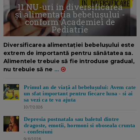
11 NU-uri in diversificarea
și alimentația bebelușului -
conform Academiei de
Pediatrie
16/7/2026
AUTOR: EDITOR DC.
Diversificarea alimentației bebelușului este
extrem de importantă pentru sănătatea sa.
Alimentele trebuie să fie introduse gradual,
nu trebuie să ne
...
Primul an de viață al bebelușului: Avem cate
un sfat important pentru fiecare luna - si ai
sa vezi ca te va ajuta
10/7/2026
Depresia postnatala sau baletul dintre
dragoste, emotii, hormoni si oboseala crunta
- confesiuni
9/6/2026