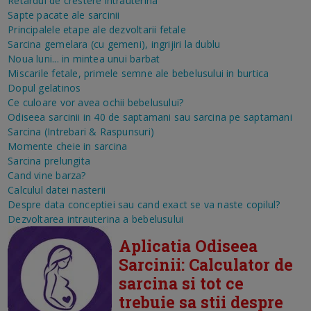
Retardul de crestere intrauterina
Sapte pacate ale sarcinii
Principalele etape ale dezvoltarii fetale
Sarcina gemelara (cu gemeni), ingrijiri la dublu
Noua luni... in mintea unui barbat
Miscarile fetale, primele semne ale bebelusului in burtica
Dopul gelatinos
Ce culoare vor avea ochii bebelusului?
Odiseea sarcinii in 40 de saptamani sau sarcina pe saptamani
Sarcina (Intrebari & Raspunsuri)
Momente cheie in sarcina
Sarcina prelungita
Cand vine barza?
Calculul datei nasterii
Despre data conceptiei sau cand exact se va naste copilul?
Dezvoltarea intrauterina a bebelusului
Aplicatia Odiseea
Sarcinii: Calculator de
sarcina si tot ce
trebuie sa stii despre