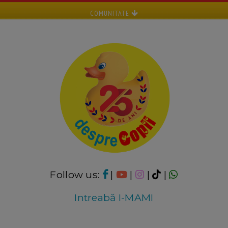
COMUNITATE
Follow us:
|
|
|
|
Intreabă I-MAMI