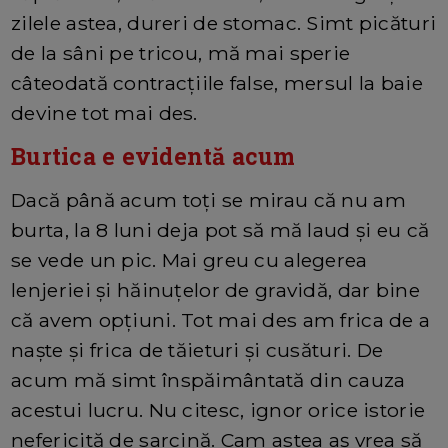
zilele astea, dureri de stomac. Simt picături
de la sâni pe tricou, mă mai sperie
câteodată contracțiile false, mersul la baie
devine tot mai des.
Burtica e evidentă acum
Dacă până acum toți se mirau că nu am
burta, la 8 luni deja pot să mă laud și eu că
se vede un pic. Mai greu cu alegerea
lenjeriei și hăinuțelor de gravidă, dar bine
că avem opțiuni. Tot mai des am frica de a
naște și frica de tăieturi și cusături. De
acum mă simt înspăimântată din cauza
acestui lucru. Nu citesc, ignor orice istorie
nefericită de sarcină. Cam astea aș vrea să