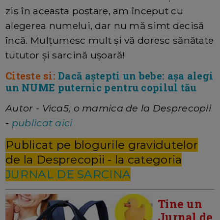
zis în aceasta postare, am început cu
alegerea numelui, dar nu mă simt decisă
încă. Mulțumesc mult și vă doresc sănătate
tututor și sarcină ușoară!
Citeste si:
Dacă aștepti un bebe: așa alegi
un NUME puternic pentru copilul tău
Autor - Vica5, o mamica de la Desprecopii
-
publicat aici
Publicat pe blogurile gravidutelor
de la Desprecopii - la categoria
JURNAL DE SARCINA
Tine un
Jurnal de