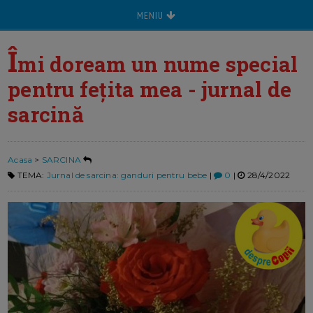
MENIU
Î
mi doream un nume special
pentru fețita mea - jurnal de
sarcină
Acasa
>
SARCINA
TEMA:
Jurnal de sarcina: ganduri pentru bebe
|
0
|
28/4/2022