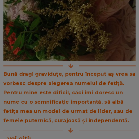
Bună dragi graviduțe, pentru început aș vrea sa
vorbesc despre alegerea numelui de fetiță.
Pentru mine este dificil, căci imi doresc un
nume cu o semnificație importantă, să aibă
fetița mea un model de urmat de lider, sau de
femeie puternică, curajoasă și independentă.
- vei citi: