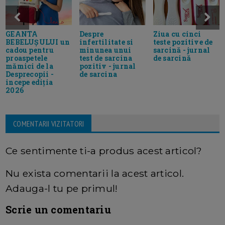
GEANTA
Despre
Ziua cu cinci
BEBELUȘULUI un
infertilitate si
teste pozitive de
cadou pentru
minunea unui
sarcină - jurnal
proaspetele
test de sarcina
de sarcină
mămici de la
pozitiv - jurnal
Desprecopii -
de sarcina
incepe ediția
2026
COMENTARII VIZITATORI
Ce sentimente ti-a produs acest articol?
Nu exista comentarii la acest articol.
Adauga-l tu pe primul!
Scrie un comentariu