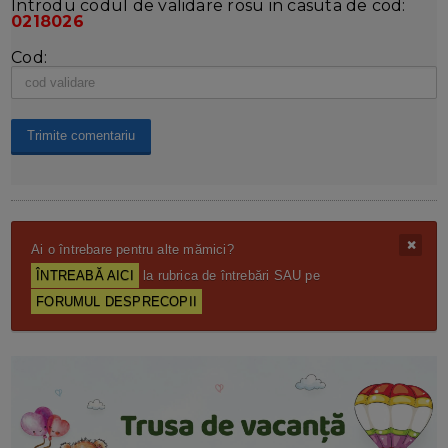
Introdu codul de validare rosu in casuta de cod:
0218026
Cod:
Ai o întrebare pentru alte mămici?
ÎNTREABĂ AICI
la rubrica de întrebări SAU pe
FORUMUL DESPRECOPII