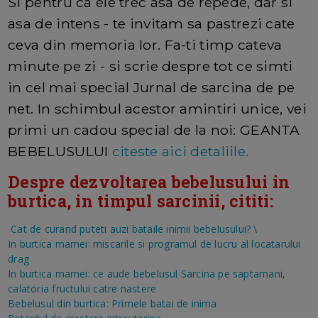
Si pentru ca ele trec asa de repede, dar si
asa de intens - te invitam sa pastrezi cate
ceva din memoria lor. Fa-ti timp cateva
minute pe zi - si scrie despre tot ce simti
in cel mai special Jurnal de sarcina de pe
net. In schimbul acestor amintiri unice, vei
primi un cadou special de la noi: GEANTA
BEBELUSULUI
citeste aici detaliile.
Despre dezvoltarea bebelusului in
burtica, in timpul sarcinii, cititi:
Cat de curand puteti auzi bataile inimii bebelusului?
\
In burtica mamei: miscarile si programul de lucru al locatarului
drag
In burtica mamei: ce aude bebelusul
Sarcina pe saptamani,
calatoria fructului catre nastere
Bebelusul din burtica: Primele batai de inima