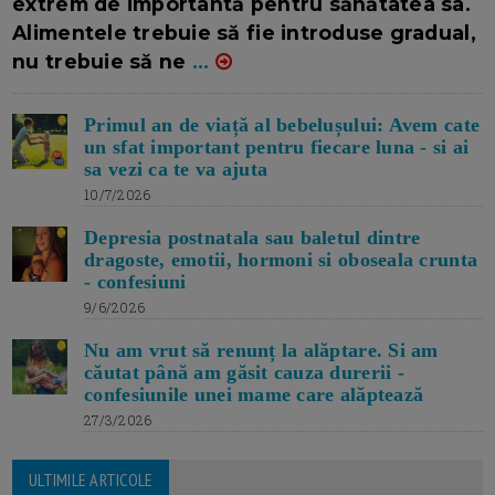
extrem de importantă pentru sănătatea sa.
Alimentele trebuie să fie introduse gradual,
nu trebuie să ne
...
Primul an de viață al bebelușului: Avem cate
un sfat important pentru fiecare luna - si ai
sa vezi ca te va ajuta
10/7/2026
Depresia postnatala sau baletul dintre
dragoste, emotii, hormoni si oboseala crunta
- confesiuni
9/6/2026
Nu am vrut să renunț la alăptare. Si am
căutat până am găsit cauza durerii -
confesiunile unei mame care alăptează
27/3/2026
ULTIMILE ARTICOLE