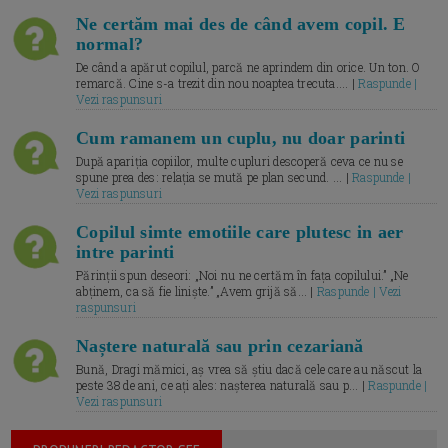
Ne certăm mai des de când avem copil. E
normal?
De când a apărut copilul, parcă ne aprindem din orice. Un ton. O
remarcă. Cine s-a trezit din nou noaptea trecuta.... |
Raspunde |
Vezi raspunsuri
Cum ramanem un cuplu, nu doar parinti
După apariția copiilor, multe cupluri descoperă ceva ce nu se
spune prea des: relația se mută pe plan secund. ... |
Raspunde |
Vezi raspunsuri
Copilul simte emotiile care plutesc in aer
intre parinti
Părinții spun deseori: „Noi nu ne certăm în fața copilului.” „Ne
abținem, ca să fie liniște.” „Avem grijă să... |
Raspunde | Vezi
raspunsuri
Naștere naturală sau prin cezariană
Bună, Dragi mămici, aș vrea să știu dacă cele care au născut la
peste 38 de ani, ce ați ales: nașterea naturală sau p... |
Raspunde |
Vezi raspunsuri