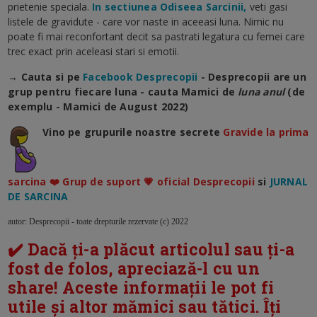
prietenie speciala.
In sectiunea Odiseea Sarcinii,
veti gasi
listele de gravidute - care vor naste in aceeasi luna. Nimic nu
poate fi mai reconfortant decit sa pastrati legatura cu femei care
trec exact prin aceleasi stari si emotii.
→ Cauta si pe
Facebook Desprecopii
- Desprecopii are un
grup pentru fiecare luna - cauta Mamici de
luna anul
(de
exemplu - Mamici de August 2022)
Vino pe grupurile noastre secrete
Gravide la prima
sarcina ❤️ Grup de suport 💗 oficial Desprecopii
si
JURNAL
DE SARCINA
autor: Desprecopii - toate drepturile rezervate (c) 2022
✔️ Dacă ți-a plăcut articolul sau ți-a
fost de folos, apreciază-l cu un
share! Aceste informații le pot fi
utile și altor mămici sau tătici. Îți