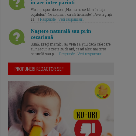
in aer intre parinti
Părinții spun deseori: „Noi nu ne certăm în fața
copilului.” „Ne abținem, ca să fie liniște.” „Avem grijă
să... |
Raspunde | Vezi raspunsuri
Naștere naturală sau prin
cezariană
Bună, Dragi mămici, aș vrea să știu dacă cele care
au născut la peste 38 de ani, ce ați ales: nașterea
naturală sau p... |
Raspunde | Vezi raspunsuri
PROPUNERI REDACTOR SEF