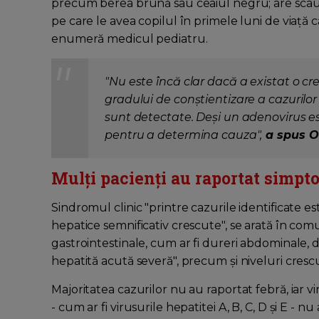
precum berea brună sau ceaiul negru; are scau
pe care le avea copilul în primele luni de viaţă 
enumeră medicul pediatru.
"Nu este încă clar dacă a existat o cr
gradului de conștientizare a cazurilor
sunt detectate. Deși un adenovirus est
pentru a determina cauza",
a spus O
Mulți pacienți au raportat simpt
Sindromul clinic "printre cazurile identificate e
hepatice semnificativ crescute", se arată în com
gastrointestinale, cum ar fi dureri abdominale, 
hepatită acută severă", precum și niveluri cres
Majoritatea cazurilor nu au raportat febră, iar v
- cum ar fi virusurile hepatitei A, B, C, D și E - 