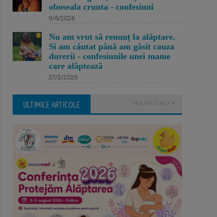
oboseala crunta - confesiuni
9/6/2026
Nu am vrut să renunț la alăptare.
Si am căutat până am găsit cauza
durerii - confesiunile unei mame
care alăptează
27/3/2026
ULTIMILE ARTICOLE
NOUTATI AICI