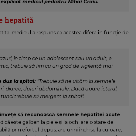
 explicat medicul pediatru Mihai Craiu.
e hepatită
tită, medicul a răspuns că acestea diferă în funcție de
azuri, în timp ce un adolescent sau un adult, e
ic, trebuie să fim cu un grad de vigilență mai
e dus la spital:
"Trebuie să ne uităm la semnele
uri, diaree, dureri abdominale. Dacă apare icterul,
atunci trebuie să mergem la spital".
ă înveţe să recunoască semnele hepatitei acute
adică este galben la piele şi la ochi; are o stare de
bilă prin efortul depus; are urini închise la culoare,