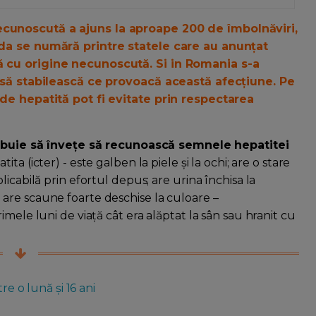
ecunoscută a ajuns la aproape 200 de îmbolnăviri,
ada se numără printre statele care au anunțat
ă cu origine necunoscută. Si in Romania s-a
ă să stabilească ce provoacă această afecțiune. Pe
 de hepatită pot fi evitate prin respectarea
rebuie să înveţe să recunoască semnele hepatitei
ita (icter) - este galben la piele şi la ochi; are o stare
icabilă prin efortul depus; are urina închisa la
are scaune foarte deschise la culoare –
mele luni de viaţă cât era alăptat la sân sau hranit cu
re o lună și 16 ani