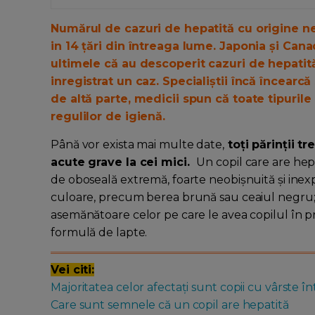
Numărul de cazuri de hepatită cu origine n
in 14 țări din întreaga lume. Japonia și Can
ultimele că au descoperit cazuri de hepatit
inregistrat un caz. Specialiștii încă încearc
de altă parte, medicii spun că toate tipurile
regulilor de igienă.
Până vor exista mai multe date,
toţi părinţii t
acute grave la cei mici.
Un copil care are hepat
de oboseală extremă, foarte neobişnuită şi inexpl
culoare, precum berea brună sau ceaiul negru; 
asemănătoare celor pe care le avea copilul în pri
formulă de lapte.
Vei citi:
Majoritatea celor afectați sunt copii cu vârste înt
Care sunt semnele că un copil are hepatită