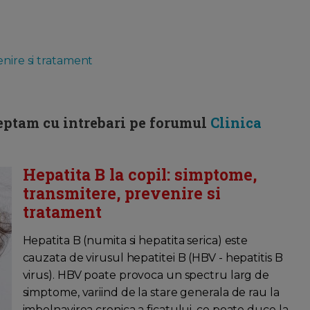
enire si tratament
eptam cu intrebari pe forumul
Clinica
Hepatita B la copil: simptome,
transmitere, prevenire si
tratament
Hepatita B (numita si hepatita serica) este
cauzata de virusul hepatitei B (HBV - hepatitis B
virus). HBV poate provoca un spectru larg de
simptome, variind de la stare generala de rau la
imbolnavirea cronica a ficatului, ce poate duce la