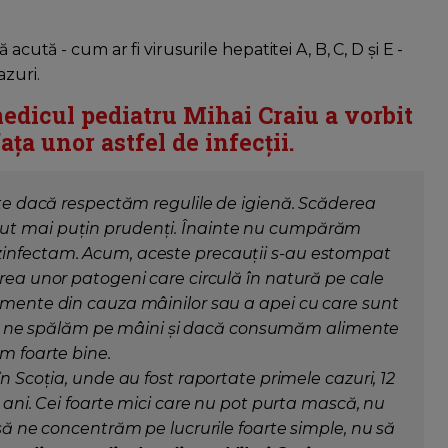
acută - cum ar fi virusurile hepatitei A, B, C, D și E -
azuri.
medicul pediatru Mihai Craiu a vorbit
ța unor astfel de infecții.
zute dacă respectăm regulile de igienă. Scăderea
cut mai puțin prudenți. Înainte nu cumpărăm
zinfectam. Acum, aceste precauții s-au estompat
erea unor patogeni care circulă în natură pe cale
imente din cauza mâinilor sau a apei cu care sunt
fi să ne spălăm pe mâini și dacă consumăm alimente
m foarte bine.
în Scoția, unde au fost raportate primele cazuri, 12
5 ani. Cei foarte mici care nu pot purta mască, nu
 să ne concentrăm pe lucrurile foarte simple, nu să