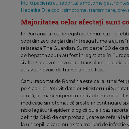
Mulți pacienți au raportat simptome gastrointes
Hepatita B la copil: simptome, transmitere, prev
Majoritatea celor afectați sunt co
In Romania, a fost înregistrat primul caz - o feti
copii din zeci de țări din întreaga lume a ajuns î
relatează The Guardian. Sunt peste 190 de cazu
de hepatită acută au fost înregistrate în Europa.
și alți 17 au avut nevoie de transplant hepatic, 
au avut nevoie de transplant de ficat.
Cazul raportat de România este cel al unei fetiţe 
pe 4 aprilie. Potrivit datelor Ministerului Sănătăţii
acută, iar markerii pentru boli autoimune au fost
medicaţie simptomatică şi este în continuare spita
nicio legătură epidemiologică cu alt caz raport
definiţia OMS de caz probabil, care se referă la 
la un copil la care nu există markeri de infecţie