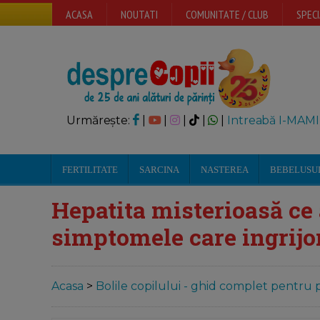
ACASA
NOUTATI
COMUNITATE / CLUB
SPECI
Urmărește:
|
|
|
|
|
Intreabă I-MAMI
FERTILITATE
SARCINA
NASTEREA
BEBELUSU
Hepatita misterioasă ce 
simptomele care ingrijo
Acasa
>
Bolile copilului - ghid complet pentru p