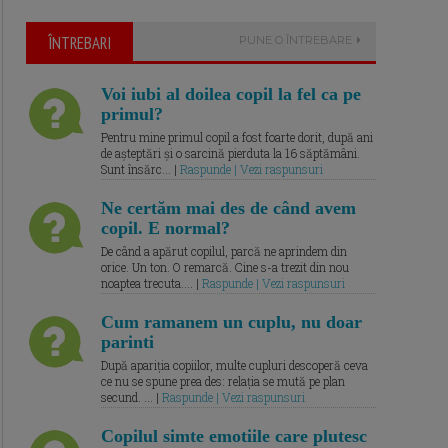
ÎNTREBARI
PUNE O ÎNTREBARE
Voi iubi al doilea copil la fel ca pe
primul?
Pentru mine primul copil a fost foarte dorit, după ani
de așteptări și o sarcină pierduta la 16 săptămâni.
Sunt însărc... |
Raspunde | Vezi raspunsuri
Ne certăm mai des de când avem
copil. E normal?
De când a apărut copilul, parcă ne aprindem din
orice. Un ton. O remarcă. Cine s-a trezit din nou
noaptea trecuta.... |
Raspunde | Vezi raspunsuri
Cum ramanem un cuplu, nu doar
parinti
După apariția copiilor, multe cupluri descoperă ceva
ce nu se spune prea des: relația se mută pe plan
secund. ... |
Raspunde | Vezi raspunsuri
Copilul simte emotiile care plutesc