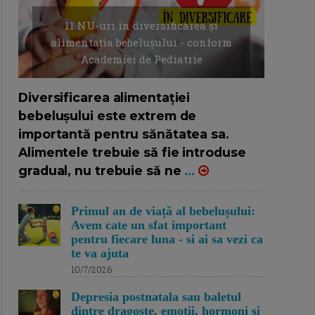
11 NU-uri in diversificarea și
alimentația bebelușului - conform
Academiei de Pediatrie
16/7/2026
AUTOR: EDITOR DC.
Diversificarea alimentației
bebelușului este extrem de
importantă pentru sănătatea sa.
Alimentele trebuie să fie introduse
gradual, nu trebuie să ne
...
Primul an de viață al bebelușului:
Avem cate un sfat important
pentru fiecare luna - si ai sa vezi ca
te va ajuta
10/7/2026
Depresia postnatala sau baletul
dintre dragoste, emotii, hormoni si