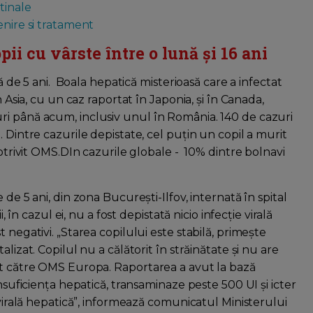
tinale
enire si tratament
pii cu vârste între o lună și 16 ani
ţă de 5 ani. Boala hepatică misterioasă care a infectat
n Asia, cu un caz raportat în Japonia, și în Canada,
ri până acum, inclusiv unul în România. 140 de cazuri
 Dintre cazurile depistate, cel puțin un copil a murit
potrivit OMS.DIn cazurile globale - 10% dintre bolnavi
de 5 ani, din zona Bucureşti-Ilfov, internată în spital
, în cazul ei, nu a fost depistată nicio infecţie virală
 negativi. „Starea copilului este stabilă, primeşte
lizat. Copilul nu a călătorit în străinătate şi nu are
at către OMS Europa. Raportarea a avut la bază
insuficienţa hepatică, transaminaze peste 500 UI şi icter
 virală hepatică”, informează comunicatul Ministerului