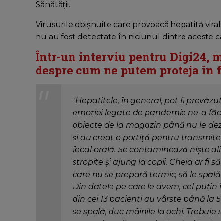
Sănătăţii.
Virusurile obișnuite care provoacă hepatită virală 
nu au fost detectate în niciunul dintre aceste c
Într-un interviu pentru Digi24, 
despre cum ne putem proteja în fa
"Hepatitele, în general, pot fi prevă
emoției legate de pandemie ne-a fă
obiecte de la magazin până nu le de
și au creat o portiță pentru transmit
fecal-orală. Se contaminează niște al
stropite și ajung la copii. Cheia ar 
care nu se prepară termic, să le spălă
Din datele pe care le avem, cel puțin 
din cei 13 pacienți au vârste până la 
se spală, duc mâinile la ochi. Trebuie