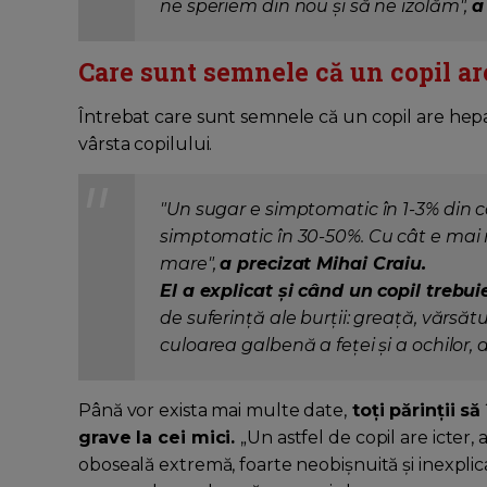
ne speriem din nou și să ne izolăm",
a
Care sunt semnele că un copil ar
Întrebat care sunt semnele că un copil are hepa
vârsta copilului.
"Un sugar e simptomatic în 1-3% din c
simptomatic în 30-50%. Cu cât e mai m
mare",
a precizat Mihai Craiu.
El a explicat și când un copil trebui
de suferință ale burții: greață, vărsăt
culoarea galbenă a feței și a ochilor, 
Până vor exista mai multe date,
toţi părinţii s
grave la cei mici.
„Un astfel de copil are icter, 
oboseală extremă, foarte neobişnuită şi inexplica