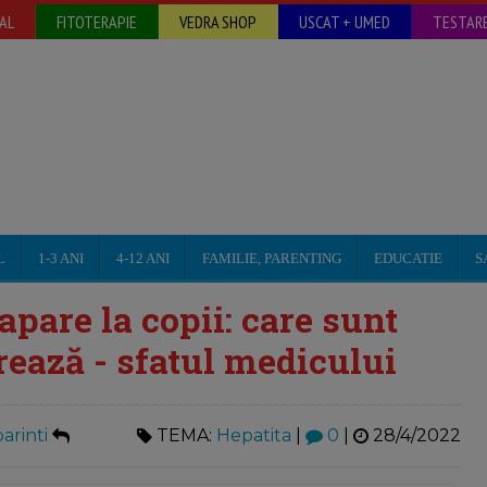
AL
FITOTERAPIE
VEDRA SHOP
USCAT + UMED
TESTARE
L
1-3 ANI
4-12 ANI
FAMILIE, PARENTING
EDUCATIE
S
apare la copii: care sunt
rează - sfatul medicului
arinti
TEMA:
Hepatita
|
0
|
28/4/2022