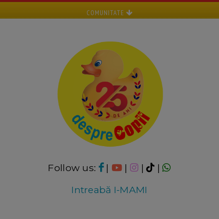
COMUNITATE
Follow us:
|
|
|
|
Intreabă I-MAMI