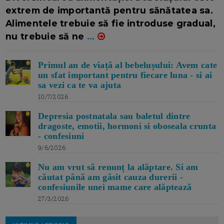
extrem de importantă pentru sănătatea sa.
Alimentele trebuie să fie introduse gradual,
nu trebuie să ne
...
Primul an de viață al bebelușului: Avem cate
un sfat important pentru fiecare luna - si ai
sa vezi ca te va ajuta
10/7/2026
Depresia postnatala sau baletul dintre
dragoste, emotii, hormoni si oboseala crunta
- confesiuni
9/6/2026
Nu am vrut să renunț la alăptare. Si am
căutat până am găsit cauza durerii -
confesiunile unei mame care alăptează
27/3/2026