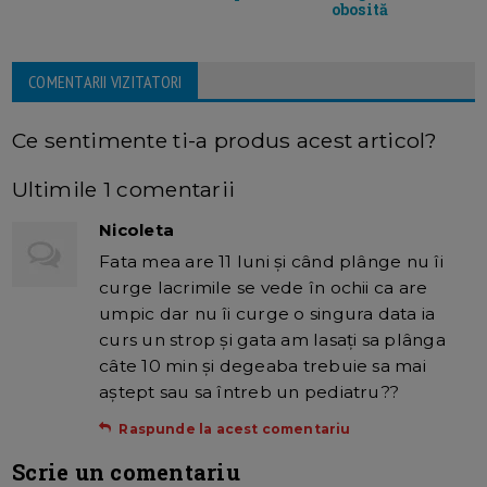
obosită
COMENTARII VIZITATORI
Ce sentimente ti-a produs acest articol?
Ultimile 1 comentarii
Nicoleta
Fata mea are 11 luni şi când plânge nu îi
curge lacrimile se vede în ochii ca are
umpic dar nu îi curge o singura data ia
curs un strop şi gata am lasaţi sa plânga
câte 10 min şi degeaba trebuie sa mai
aştept sau sa întreb un pediatru??
Raspunde la acest comentariu
Scrie un comentariu