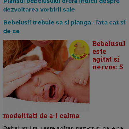
Plansul bebelusului ofera indicii despre
dezvoltarea vorbirii sale
Bebelusii trebuie sa si planga - iata cat si
de ce
Bebelusul
este
agitat si
nervos: 5
modalitati de a-l calma
Bebelusul tau este agitat, nervos si pare ca