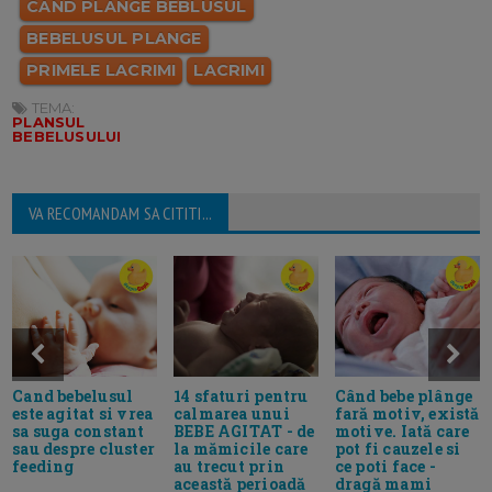
CAND PLANGE BEBLUSUL
BEBELUSUL PLANGE
PRIMELE LACRIMI
LACRIMI
TEMA:
PLANSUL
BEBELUSULUI
VA RECOMANDAM SA CITITI...
Cand bebelusul
14 sfaturi pentru
Când bebe plânge
este agitat si vrea
calmarea unui
fară motiv, există
sa suga constant
BEBE AGITAT - de
motive. Iată care
sau despre cluster
la mămicile care
pot fi cauzele si
feeding
au trecut prin
ce poti face -
această perioadă
dragă mami