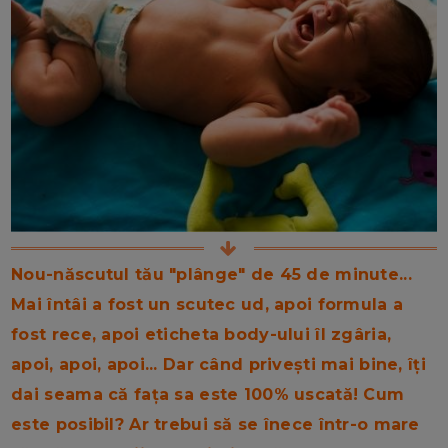
Nou-născutul tău "plânge" de 45 de minute...
Mai întâi a fost un scutec ud, apoi formula a
fost rece, apoi eticheta body-ului îl zgâria,
apoi, apoi, apoi...
Dar când privești mai bine, îți
dai seama că fața sa este 100% uscată! Cum
este posibil? Ar trebui să se înece într-o mare