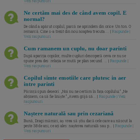
Vezi raspunsuri
Ne certăm mai des de când avem copil. E
normal?
De când a apărut copilul, parcă ne aprindem din orice. Un ton. O
remarcă. Cine s-a trezit din nou noaptea trecuta.... |
Raspunde |
Vezi raspunsuri
Cum ramanem un cuplu, nu doar parinti
După apariția copiilor, multe cupluri descoperă ceva ce nu se
spune prea des: relația se mută pe plan secund. ... |
Raspunde |
Vezi raspunsuri
Copilul simte emotiile care plutesc in aer
intre parinti
Părinții spun deseori: „Noi nu ne certăm în fața copilului.” „Ne
abținem, ca să fie liniște.” „Avem grijă să... |
Raspunde | Vezi
raspunsuri
Naștere naturală sau prin cezariană
Bună, Dragi mămici, aș vrea să știu dacă cele care au născut la
peste 38 de ani, ce ați ales: nașterea naturală sau p... |
Raspunde |
Vezi raspunsuri