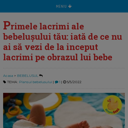
MENIU
P
rimele lacrimi ale
bebelușului tău: iată de ce nu
ai să vezi de la inceput
lacrimi pe obrazul lui bebe
Acasa
>
BEBELUSUL
TEMA:
Plansul bebelusului
|
1
|
5/5/2022