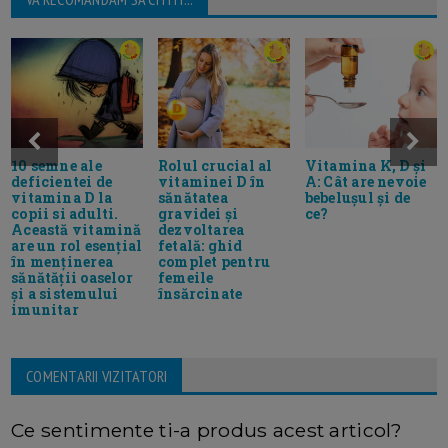
10 semne ale
Rolul crucial al
Vitamina K, D și
deficientei de
vitaminei D în
A: Cât are nevoie
vitamina D la
sănătatea
bebelușul și de
copii si adulti.
gravidei și
ce?
Această vitamină
dezvoltarea
are un rol esențial
fetală: ghid
în menținerea
complet pentru
sănătății oaselor
femeile
și a sistemului
însărcinate
imunitar
COMENTARII VIZITATORI
Ce sentimente ti-a produs acest articol?