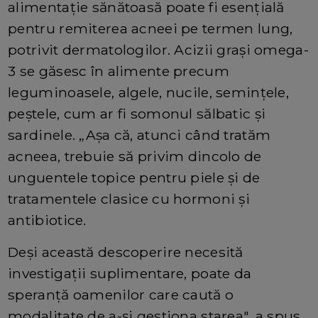
alimentație sănătoasă poate fi esențială
pentru remiterea acneei pe termen lung,
potrivit dermatologilor. Acizii grași omega-
3 se găsesc în alimente precum
leguminoasele, algele, nucile, semințele,
peștele, cum ar fi somonul sălbatic și
sardinele. „Așa că, atunci când tratăm
acneea, trebuie să privim dincolo de
unguentele topice pentru piele și de
tratamentele clasice cu hormoni și
antibiotice.
Deși această descoperire necesită
investigații suplimentare, poate da
speranță oamenilor care caută o
modalitate de a-și gestiona starea", a spus