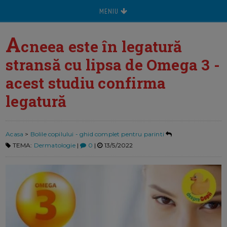
MENIU
A
cneea este în legatură
stransă cu lipsa de Omega 3 -
acest studiu confirma
legatură
Acasa
>
Bolile copilului - ghid complet pentru parinti
TEMA:
Dermatologie
|
0
|
13/5/2022