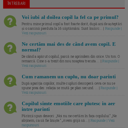
ÎNTREBARI
Voi iubi al doilea copil la fel ca pe primul?
Pentru mine primul copil a fost foarte dorit, după ani de așteptări
și o sarcină pierduta la 16 săptămâni. Sunt însărc... |
Raspunde |
Vezi raspunsuri
Ne certăm mai des de când avem copil. E
normal?
De când a apărut copilul, parcă ne aprindem din orice. Un ton. O
remarcă. Cine s-a trezit din nou noaptea trecuta.... |
Raspunde |
Vezi raspunsuri
Cum ramanem un cuplu, nu doar parinti
După apariția copiilor, multe cupluri descoperă ceva ce nu se
spune prea des: relația se mută pe plan secund. ... |
Raspunde |
Vezi raspunsuri
Copilul simte emotiile care plutesc in aer
intre parinti
Părinții spun deseori: „Noi nu ne certăm în fața copilului.” „Ne
abținem, ca să fie liniște.” „Avem grijă să... |
Raspunde | Vezi
raspunsuri