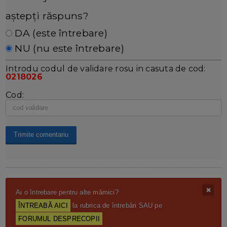
aștepți răspuns?
DA (este întrebare)
NU (nu este întrebare)
Introdu codul de validare rosu in casuta de cod:
0218026
Cod:
Ai o întrebare pentru alte mămici?
ÎNTREABĂ AICI
la rubrica de întrebări SAU pe
FORUMUL DESPRECOPII