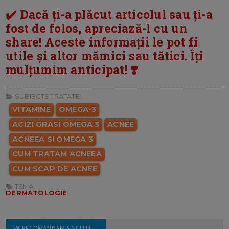
✔️ Dacă ți-a plăcut articolul sau ți-a
fost de folos, apreciază-l cu un
share! Aceste informații le pot fi
utile și altor mămici sau tătici. Îți
mulțumim anticipat! ❣️
SUBIECTE TRATATE:
VITAMINE
OMEGA-3
ACIZI GRASI OMEGA 3
ACNEE
ACNEEA SI OMEGA 3
CUM TRATAM ACNEEA
CUM SCAP DE ACNEE
TEMA:
DERMATOLOGIE
VA RECOMANDAM SA CITITI...