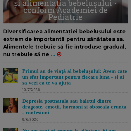
și alimentația bebelușului -
conform Academiei de
Pediatrie
16/7/2026
AUTOR: EDITOR DC.
Diversificarea alimentației bebelușului este
extrem de importantă pentru sănătatea sa.
Alimentele trebuie să fie introduse gradual,
nu trebuie să ne
...
Primul an de viață al bebelușului: Avem cate
un sfat important pentru fiecare luna - si ai
sa vezi ca te va ajuta
10/7/2026
Depresia postnatala sau baletul dintre
dragoste, emotii, hormoni si oboseala crunta
- confesiuni
9/6/2026
Nu am vrut să renunț la alăptare. Si am