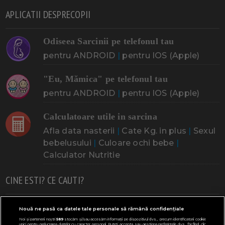
APLICATII DESPRECOPII
Odiseea Sarcinii pe telefonul tau
pentru ANDROID
|
pentru IOS (Apple)
"Eu, Mămica" pe telefonul tau
pentru ANDROID
|
pentru IOS (Apple)
Calculatoare utile in sarcina
Afla data nasterii
|
Cate Kg. in plus
|
Sexul
bebelusului
|
Culoare ochi bebe
|
Calculator Nutritie
CINE ESTI? CE CAUTI?
Doresc un copil
Adoptia
Probleme cu sarcina
Nouă ne pasă ca datele tale personale să rămână confidențiale
Noi și partenerii noștri
589
stocăm și/sau accesăm informații pe dispozitivul dvs., precum identificatorii cookie
Urmeaza sa nasc
Probleme alaptare
Bebe plange
unici pentru prelucrarea datelor cu caracter personal. Puteți accepta sau gestiona preferințele dvs. făcând clic