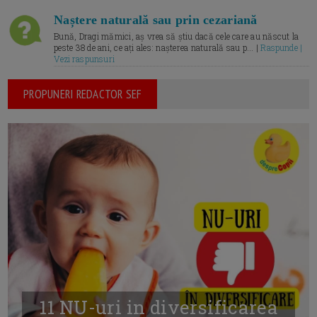
Naștere naturală sau prin cezariană
Bună, Dragi mămici, aș vrea să știu dacă cele care au născut la
peste 38 de ani, ce ați ales: nașterea naturală sau p... |
Raspunde |
Vezi raspunsuri
PROPUNERI REDACTOR SEF
11 NU-uri in diversificarea