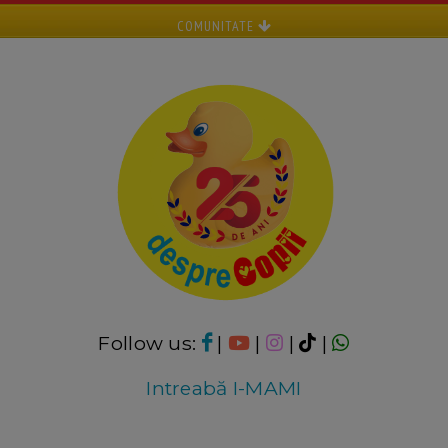
COMUNITATE
Follow us:
|
|
|
|
Intreabă I-MAMI