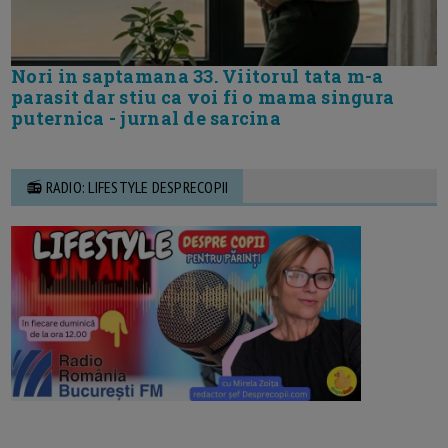
Nori in saptamana 33. Viitorul tata m-a
parasit dar stiu ca voi fi o mama singura
puternica - jurnal de sarcina
📻 RADIO: LIFESTYLE DESPRECOPII