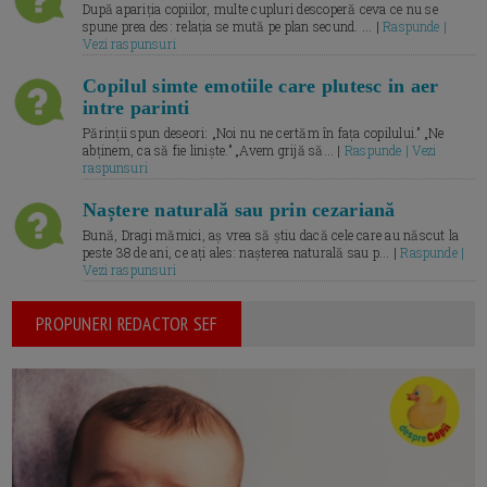
După apariția copiilor, multe cupluri descoperă ceva ce nu se
spune prea des: relația se mută pe plan secund. ... |
Raspunde |
Vezi raspunsuri
Copilul simte emotiile care plutesc in aer
intre parinti
Părinții spun deseori: „Noi nu ne certăm în fața copilului.” „Ne
abținem, ca să fie liniște.” „Avem grijă să... |
Raspunde | Vezi
raspunsuri
Naștere naturală sau prin cezariană
Bună, Dragi mămici, aș vrea să știu dacă cele care au născut la
peste 38 de ani, ce ați ales: nașterea naturală sau p... |
Raspunde |
Vezi raspunsuri
PROPUNERI REDACTOR SEF