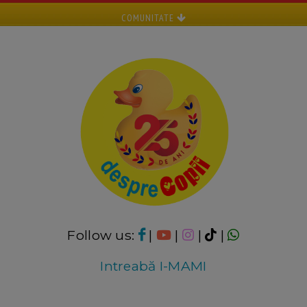
COMUNITATE
Follow us:
|
|
|
|
Intreabă I-MAMI