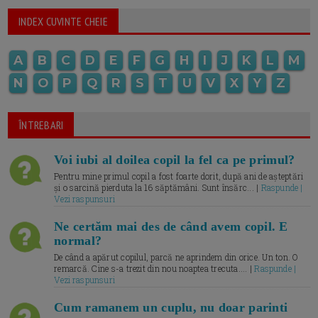
INDEX CUVINTE CHEIE
A
B
C
D
E
F
G
H
I
J
K
L
M
N
O
P
Q
R
S
T
U
V
X
Y
Z
ÎNTREBARI
Voi iubi al doilea copil la fel ca pe primul?
Pentru mine primul copil a fost foarte dorit, după ani de așteptări
și o sarcină pierduta la 16 săptămâni. Sunt însărc... |
Raspunde |
Vezi raspunsuri
Ne certăm mai des de când avem copil. E
normal?
De când a apărut copilul, parcă ne aprindem din orice. Un ton. O
remarcă. Cine s-a trezit din nou noaptea trecuta.... |
Raspunde |
Vezi raspunsuri
Cum ramanem un cuplu, nu doar parinti