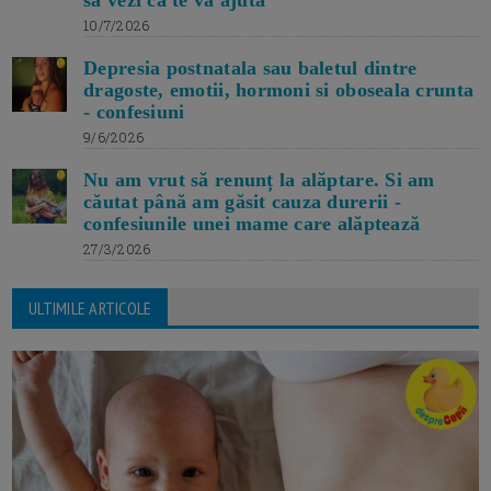
10/7/2026
Depresia postnatala sau baletul dintre
dragoste, emotii, hormoni si oboseala crunta
- confesiuni
9/6/2026
Nu am vrut să renunț la alăptare. Si am
căutat până am găsit cauza durerii -
confesiunile unei mame care alăptează
27/3/2026
ULTIMILE ARTICOLE