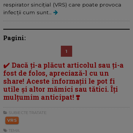
respirator sincițial (VRS) care poate provoca
infecții cum sunt...
Pagini:
1
✔️ Dacă ți-a plăcut articolul sau ți-a
fost de folos, apreciază-l cu un
share! Aceste informații le pot fi
utile și altor mămici sau tătici. Îți
mulțumim anticipat! ❣️
SUBIECTE TRATATE:
VRS
TEMA: