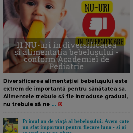
11 NU-uri in diversificarea
și alimentația bebelușului -
conform Academiei de
Pediatrie
16/7/2026
AUTOR: EDITOR DC.
Diversificarea alimentației bebelușului este
extrem de importantă pentru sănătatea sa.
Alimentele trebuie să fie introduse gradual,
nu trebuie să ne
...
Primul an de viață al bebelușului: Avem cate
un sfat important pentru fiecare luna - si ai
sa vezi ca te va ajuta