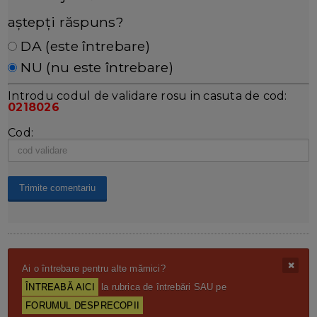
aștepți răspuns?
DA (este întrebare)
NU (nu este întrebare)
Introdu codul de validare rosu in casuta de cod:
0218026
Cod:
Ai o întrebare pentru alte mămici?
ÎNTREABĂ AICI
la rubrica de întrebări SAU pe
FORUMUL DESPRECOPII