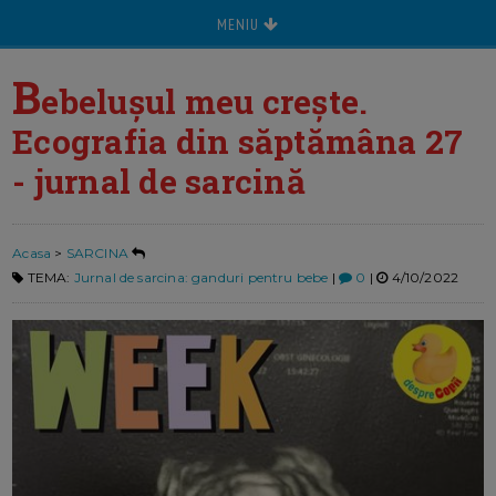
MENIU
B
ebelușul meu crește.
Ecografia din săptămâna 27
- jurnal de sarcină
Acasa
>
SARCINA
TEMA:
Jurnal de sarcina: ganduri pentru bebe
|
0
|
4/10/2022