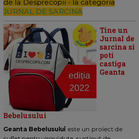
de la Desprecopii - la categoria
JURNAL DE SARCINA
Tine un
Jurnal de
sarcina si
poti
castiga
Geanta
Bebelusului
Geanta Bebelusului
este un proiect de
suflet pentru gravidute, sustinut de