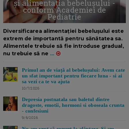
și alimentația bebelușului -
conform Academiei de
Pediatrie
16/7/2026
AUTOR: EDITOR DC.
Diversificarea alimentației bebelușului este
extrem de importantă pentru sănătatea sa.
Alimentele trebuie să fie introduse gradual,
nu trebuie să ne
...
Primul an de viață al bebelușului: Avem cate
un sfat important pentru fiecare luna - si ai
sa vezi ca te va ajuta
10/7/2026
Depresia postnatala sau baletul dintre
dragoste, emotii, hormoni si oboseala crunta
- confesiuni
9/6/2026
Nu am vrut să renunț la alăptare. Si am