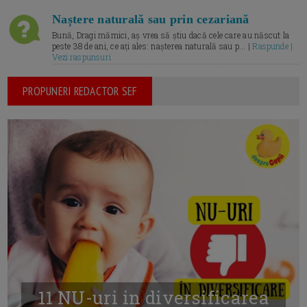
Naștere naturală sau prin cezariană
Bună, Dragi mămici, aș vrea să știu dacă cele care au născut la
peste 38 de ani, ce ați ales: nașterea naturală sau p... |
Raspunde |
Vezi raspunsuri
PROPUNERI REDACTOR SEF
11 NU-uri in diversificarea