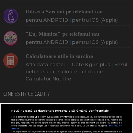
Odiseea Sarcinii pe telefonul tau
pentru ANDROID
|
pentru IOS (Apple)
"Eu, Mămica" pe telefonul tau
pentru ANDROID
|
pentru IOS (Apple)
Calculatoare utile in sarcina
Afla data nasterii
|
Cate Kg. in plus
|
Sexul
bebelusului
|
Culoare ochi bebe
|
Calculator Nutritie
CINE ESTI? CE CAUTI?
Doresc un copil
Adoptia
Probleme cu sarcina
Nouă ne pasă ca datele tale personale să rămână confidențiale
Noi și partenerii noștri
589
stocăm și/sau accesăm informații pe dispozitivul dvs., precum identificatorii cookie
Urmeaza sa nasc
Probleme alaptare
Bebe plange
unici pentru prelucrarea datelor cu caracter personal. Puteți accepta sau gestiona preferințele dvs. făcând clic
mai jos, respectiv vă puteți opune utilizării unui interes legitim în orice moment pe pagina cu politica de
confidențialitate. Aceste alegeri vor fi raportate partenerilor noștri și nu vă vor afecta navigarea.
Mai multe
Bebe febra
Caut bona
Cresa, Gradinta
detalii
Noi si partenerii nostri (retelele de socializare si agentiile de publicitate partenere, precum si furnizorii nostri de