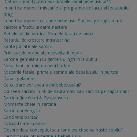
Cat de curand puteti auzi bataile inimii bebelusului?
\
In burtica mamei: miscarile si programul de lucru al locatarului
drag
In burtica mamei: ce aude bebelusul
Sarcina pe saptamani,
calatoria fructului catre nastere
Bebelusul din burtica: Primele batai de inima
Retardul de crestere intrauterina
Sapte pacate ale sarcinii
Principalele etape ale dezvoltarii fetale
Sarcina gemelara (cu gemeni), ingrijiri la dublu
Noua luni... in mintea unui barbat
Miscarile fetale, primele semne ale bebelusului in burtica
Dopul gelatinos
Ce culoare vor avea ochii bebelusului?
Odiseea sarcinii in 40 de saptamani sau sarcina pe saptamani
Sarcina (Intrebari & Raspunsuri)
Momente cheie in sarcina
Sarcina prelungita
Cand vine barza?
Calculul datei nasterii
Despre data conceptiei sau cand exact se va naste copilul?
Dezvoltarea intrauterina a bebelusului