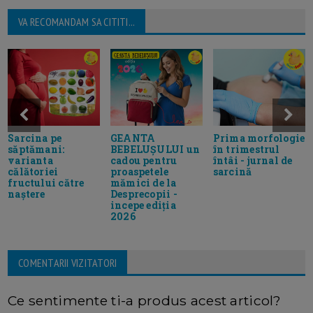
VA RECOMANDAM SA CITITI...
Sarcina pe
GEANTA
Prima morfologie
săptămani:
BEBELUȘULUI un
în trimestrul
varianta
cadou pentru
întâi - jurnal de
călătoriei
proaspetele
sarcină
fructului către
mămici de la
naștere
Desprecopii -
incepe ediția
2026
COMENTARII VIZITATORI
Ce sentimente ti-a produs acest articol?