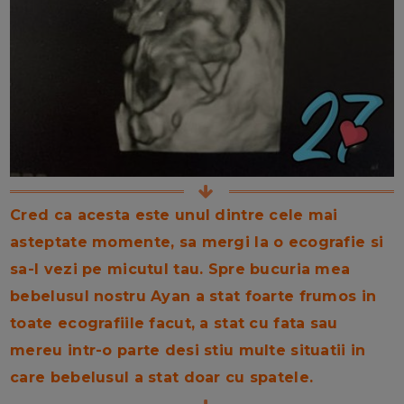
Cred ca acesta este unul dintre cele mai
asteptate momente, sa mergi la o ecografie si
sa-l vezi pe micutul tau. Spre bucuria mea
bebelusul nostru Ayan a stat foarte frumos in
toate ecografiile facut, a stat cu fata sau
mereu intr-o parte desi stiu multe situatii in
care bebelusul a stat doar cu spatele.