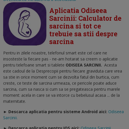
Aplicatia Odiseea
Sarcinii: Calculator de
sarcina si tot ce
trebuie sa stii despre
sarcina
Pentru in zilele noastre, telefonul smart este cel care ne
insosteste la fiecare pas - ne-am hotarat sa creem o aplicatie
pentru telefoane smart si tablete
ODISEEA SARCINII
.
Acesta
este cadoul de la Desprecopii pentru fiecare graviduta care vrea
sa stie in orice moment cum se dezvolta fatul din burtica, cum
creste, ce teste de sarcina urmeaza, ce pericole poate aduce
sarcina, cum sa nasca si cum sa se pregateasca pentru marele
moment: acela in care se va intorce cu bebelusul acasa ... de la
maternitate.
► Descarca aplicatia pentru sisteme Android aici:
Odiseea
Sarcinii.
►
Descarca aplicatia pentru IOS aici:
Odiseea Sarcinii.