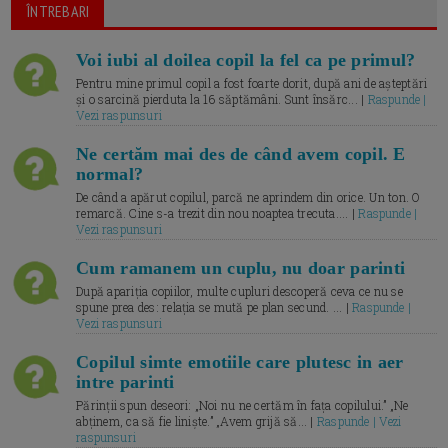
ÎNTREBARI
Voi iubi al doilea copil la fel ca pe primul?
Pentru mine primul copil a fost foarte dorit, după ani de așteptări
și o sarcină pierduta la 16 săptămâni. Sunt însărc... |
Raspunde |
Vezi raspunsuri
Ne certăm mai des de când avem copil. E
normal?
De când a apărut copilul, parcă ne aprindem din orice. Un ton. O
remarcă. Cine s-a trezit din nou noaptea trecuta.... |
Raspunde |
Vezi raspunsuri
Cum ramanem un cuplu, nu doar parinti
După apariția copiilor, multe cupluri descoperă ceva ce nu se
spune prea des: relația se mută pe plan secund. ... |
Raspunde |
Vezi raspunsuri
Copilul simte emotiile care plutesc in aer
intre parinti
Părinții spun deseori: „Noi nu ne certăm în fața copilului.” „Ne
abținem, ca să fie liniște.” „Avem grijă să... |
Raspunde | Vezi
raspunsuri