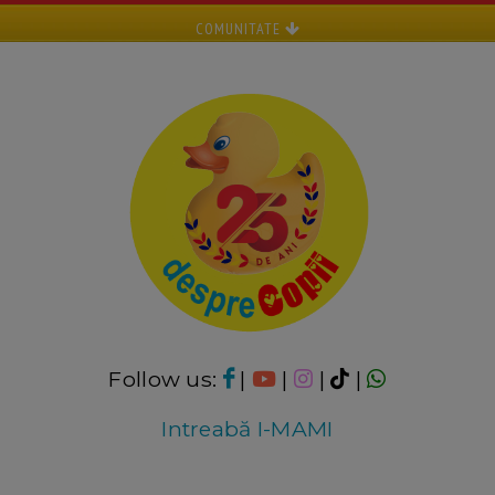
COMUNITATE
Follow us:
|
|
|
|
Intreabă I-MAMI