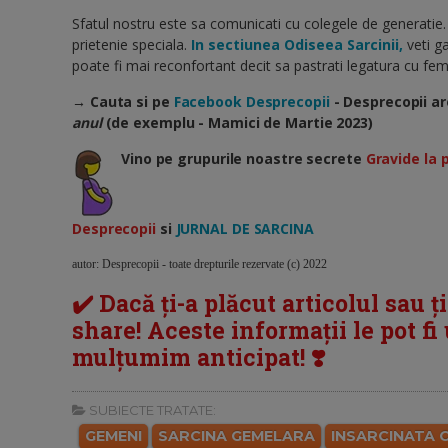
Sfatul nostru este sa comunicati cu colegele de generatie.
prietenie speciala.
In sectiunea Odiseea Sarcinii,
veti ga
poate fi mai reconfortant decit sa pastrati legatura cu feme
→ Cauta si pe
Facebook Desprecopii
- Desprecopii ar
anul
(de exemplu - Mamici de Martie 2023)
Vino pe grupurile noastre secrete
Gravide la 
Desprecopii
si
JURNAL DE SARCINA
autor: Desprecopii - toate drepturile rezervate (c) 2022
✔️ Dacă ți-a plăcut articolul sau ț
share! Aceste informații le pot fi u
mulțumim anticipat! ❣️
SUBIECTE TRATATE:
GEMENI
SARCINA GEMELARA
INSARCINATA 