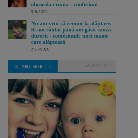
oboseala crunta - confesiuni
9/6/2026
Nu am vrut să renunț la alăptare.
Si am căutat până am găsit cauza
durerii - confesiunile unei mame
care alăptează
27/3/2026
ULTIMILE ARTICOLE
NOUTATI AICI