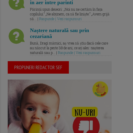
in aer intre parinti
Părinții spun deseori: „Noi nu ne certăm în fața
copilului.” „Ne abținem, ca să fie liniște.” „Avem grijă
să... |
Raspunde | Vezi raspunsuri
Naștere naturală sau prin
cezariană
Bună, Dragi mămici, aș vrea să știu dacă cele care
au născut la peste 38 de ani, ce ați ales: nașterea
naturală sau p... |
Raspunde | Vezi raspunsuri
PROPUNERI REDACTOR SEF