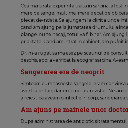
Cea mai urata experinta traita in sarcina, a fost
mare de sange, mult mai mare decat de obicei si 
plecat de-ndata. Sa ajungem la clinica unde im
cand am ajung pe la jumatatea drumului a incep
plange, nu te necaji, totul va fi bine". Am ajung 
prioritate. Cand am intrat in cabinet, am pufnit 
Dr. m-a rugat sa ma asez pe scaunul de consult, a
deschis, apoi a verificat la ecograf sarcina. Aveam
Sangerarea era de neoprit
Simteam cum tasneste sangele, eram convinsa ca
avort spontan, dar eroii mei au rezistat. Ne-au in
a reiesit ca aveam o infectie in corp, sangerarea
Am ajuns pe mainele unor doctori
Dupa administrarea de antibiotic si tratamentul p