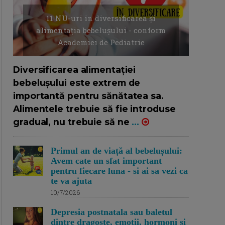
11 NU-uri in diversificarea și
alimentația bebelușului - conform
Academiei de Pediatrie
16/7/2026
AUTOR: EDITOR DC.
Diversificarea alimentației
bebelușului este extrem de
importantă pentru sănătatea sa.
Alimentele trebuie să fie introduse
gradual, nu trebuie să ne
...
Primul an de viață al bebelușului:
Avem cate un sfat important
pentru fiecare luna - si ai sa vezi ca
te va ajuta
10/7/2026
Depresia postnatala sau baletul
dintre dragoste, emotii, hormoni si