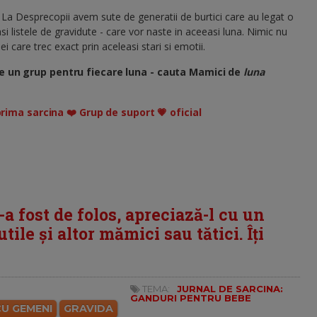
 La Desprecopii avem sute de generatii de burtici care au legat o
si listele de gravidute - care vor naste in aceeasi luna. Nimic nu
i care trec exact prin aceleasi stari si emotii.
e un grup pentru fiecare luna - cauta Mamici de
luna
prima sarcina ❤️ Grup de suport 💗 oficial
i-a fost de folos, apreciază-l cu un
tile și altor mămici sau tătici. Îți
TEMA:
JURNAL DE SARCINA:
GANDURI PENTRU BEBE
CU GEMENI
GRAVIDA