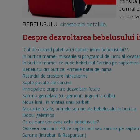
minute pe
Jurnal d
unice, v
BEBELUSULUI
citeste aici detaliile.
Despre dezvoltarea bebelusului in 
Cat de curand puteti auzi bataile inimii bebelusului?
\
In burtica mamei: miscarile si programul de lucru al locatar
In burtica mamei: ce aude bebelusul
Sarcina pe saptamani, 
Bebelusul din burtica: Primele batai de inima
Retardul de crestere intrauterina
Sapte pacate ale sarcinii
Principalele etape ale dezvoltarii fetale
Sarcina gemelara (cu gemeni), ingrijiri la dublu
Noua luni... in mintea unui barbat
Miscarile fetale, primele semne ale bebelusului in burtica
Dopul gelatinos
Ce culoare vor avea ochii bebelusului?
Odiseea sarcinii in 40 de saptamani sau sarcina pe sapta
Sarcina (Intrebari & Raspunsuri)