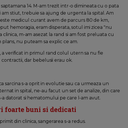
 in saptamana 14. M-am trezit intr-o dimineata cu o pata
am stiut, trebuie sa ajung de urgenta la spital. Am
i este medicul curant avem de parcurs 80 de km,
ut hemoragia, eram disperata, sotul imi zicea "nu
la clinica, m-am asezat la rand si am fost preluata cu
in plans, nu puteam sa explic ce am.
 verificat in primul rand colul utern sa nu fie
 contractii, dar bebelusii erau ok.
 sarcina s-a oprit in evolutie sau ca urmeaza un
ternat in spital, ne-au facut un set de analize, din care
 s-a datorat si hematomului pe care l-am avut.
 foarte buni si dedicati
rimit din clinica, sangerarea s-a redus.