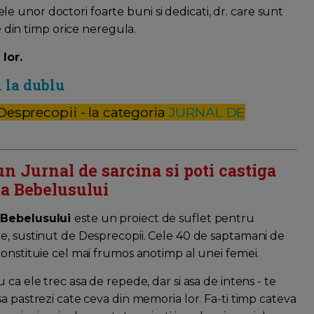
 unor doctori foarte buni si dedicati, dr. care sunt
ze din timp orice neregula.
lor.
i la dublu
 Desprecopii - la categoria
JURNAL DE
un Jurnal de sarcina si poti castiga
a Bebelusului
 Bebelusului
este un proiect de suflet pentru
e, sustinut de Desprecopii. Cele 40 de saptamani de
constituie cel mai frumos anotimp al unei femei.
u ca ele trec asa de repede, dar si asa de intens - te
sa pastrezi cate ceva din memoria lor. Fa-ti timp cateva