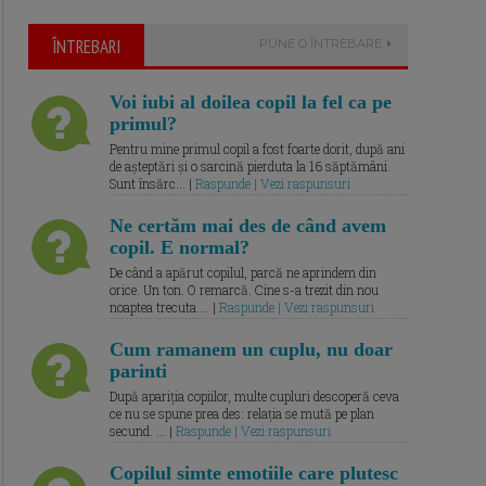
ÎNTREBARI
PUNE O ÎNTREBARE
Voi iubi al doilea copil la fel ca pe
primul?
Pentru mine primul copil a fost foarte dorit, după ani
de așteptări și o sarcină pierduta la 16 săptămâni.
Sunt însărc... |
Raspunde | Vezi raspunsuri
Ne certăm mai des de când avem
copil. E normal?
De când a apărut copilul, parcă ne aprindem din
orice. Un ton. O remarcă. Cine s-a trezit din nou
noaptea trecuta.... |
Raspunde | Vezi raspunsuri
Cum ramanem un cuplu, nu doar
parinti
După apariția copiilor, multe cupluri descoperă ceva
ce nu se spune prea des: relația se mută pe plan
secund. ... |
Raspunde | Vezi raspunsuri
Copilul simte emotiile care plutesc