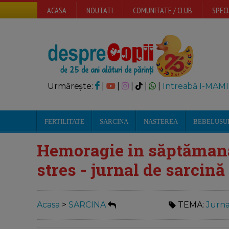
ACASA
NOUTATI
COMUNITATE / CLUB
SPECI
Urmărește:
|
|
|
|
|
Intreabă I-MAMI
FERTILITATE
SARCINA
NASTEREA
BEBELUSU
Hemoragie in săptămana
stres - jurnal de sarcină
Acasa
>
SARCINA
TEMA:
Jurna