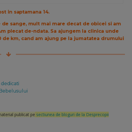
fost in saptamana 14.
e de sange, mult mai mare decat de obicei si am
. Am plecat de-ndata. Sa ajungem la clinica unde
0 de km, cand am ajung pe la jumatatea drumului
 dedicati
 Bebelusului
material publicat pe
sectiunea de bloguri de la Desprecopii