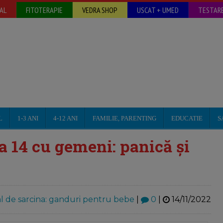
AL
FITOTERAPIE
VEDRA SHOP
USCAT + UMED
TESTARE
L
1-3 ANI
4-12 ANI
FAMILIE, PARENTING
EDUCATIE
S
 14 cu gemeni: panică și
l de sarcina: ganduri pentru bebe
|
0
|
14/11/2022