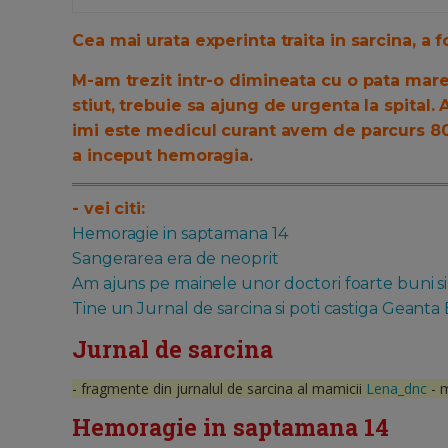
Cea mai urata experinta traita in sarcina, a 
M-am trezit intr-o dimineata cu o pata mar
stiut, trebuie sa ajung de urgenta la spital
imi este medicul curant avem de parcurs 8
a inceput hemoragia.
- vei citi:
Hemoragie in saptamana 14
Sangerarea era de neoprit
Am ajuns pe mainele unor doctori foarte buni si
Tine un Jurnal de sarcina si poti castiga Geanta
Jurnal de sarcina
- fragmente din jurnalul de sarcina al mamicii
Lena_dnc
- 
Hemoragie in saptamana 14