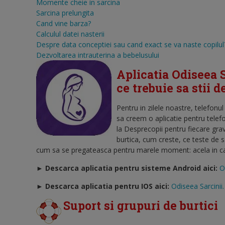
Momente cheie in sarcina
Sarcina prelungita
Cand vine barza?
Calculul datei nasterii
Despre data conceptiei sau cand exact se va naste copilul
Dezvoltarea intrauterina a bebelusului
Aplicatia Odiseea S
ce trebuie sa stii 
Pentru in zilele noastre, telefonu
sa creem o aplicatie pentru telef
la Desprecopii pentru fiecare gra
burtica, cum creste, ce teste de 
cum sa se pregateasca pentru marele moment: acela in care
► Descarca aplicatia pentru sisteme Android aici:
O
►
Descarca aplicatia pentru IOS aici:
Odiseea Sarcinii.
Suport si grupuri de burtici