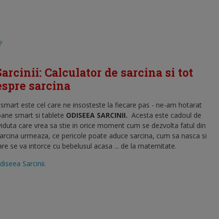
?
arcinii: Calculator de sarcina si tot
despre sarcina
l smart este cel care ne insosteste la fiecare pas - ne-am hotarat
oane smart si tablete
ODISEEA SARCINII
.
Acesta este cadoul de
viduta care vrea sa stie in orice moment cum se dezvolta fatul din
sarcina urmeaza, ce pericole poate aduce sarcina, cum sa nasca si
 se va intorce cu bebelusul acasa ... de la maternitate.
diseea Sarcinii.