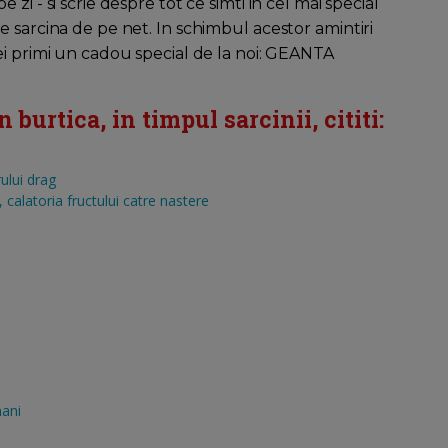
 zi - si scrie despre tot ce simti in cel mai special
e sarcina de pe net. In schimbul acestor amintiri
ei primi un cadou special de la noi: GEANTA
burtica, in timpul sarcinii, cititi:
ului drag
calatoria fructului catre nastere
mani