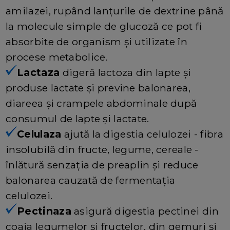
amilazei, rupând lanțurile de dextrine până
la molecule simple de glucoză ce pot fi
absorbite de organism și utilizate în
procese metabolice.
Lactaza
digeră lactoza din lapte și
produse lactate și previne balonarea,
diareea și crampele abdominale după
consumul de lapte și lactate.
Celulaza
ajută la digestia celulozei - fibra
insolubilă din fructe, legume, cereale -
înlătură senzația de preaplin și reduce
balonarea cauzată de fermentația
celulozei.
Pectinaza
asigură digestia pectinei din
coaja legumelor și fructelor, din gemuri și