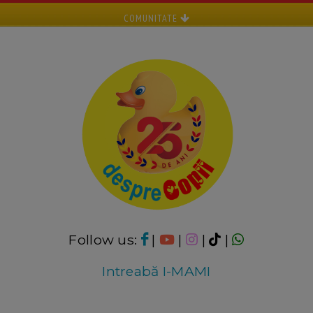
COMUNITATE
Follow us:
|
|
|
|
Intreabă I-MAMI