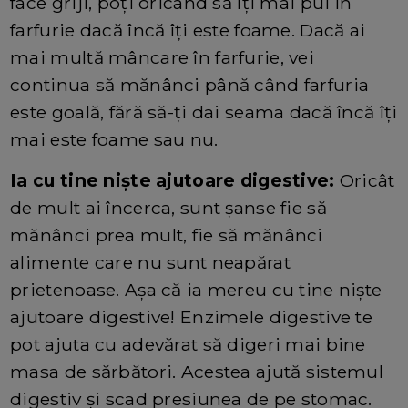
face griji, poți oricând să îți mai pui în
farfurie dacă încă îți este foame. Dacă ai
mai multă mâncare în farfurie, vei
continua să mănânci până când farfuria
este goală, fără să-ți dai seama dacă încă îți
mai este foame sau nu.
Ia cu tine niște ajutoare digestive:
Oricât
de mult ai încerca, sunt șanse fie să
mănânci prea mult, fie să mănânci
alimente care nu sunt neapărat
prietenoase. Așa că ia mereu cu tine niște
ajutoare digestive! Enzimele digestive te
pot ajuta cu adevărat să digeri mai bine
masa de sărbători. Acestea ajută sistemul
digestiv și scad presiunea de pe stomac.