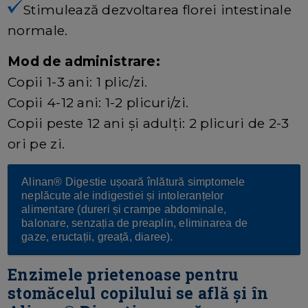
Stimulează dezvoltarea florei intestinale
normale.
Mod de administrare:
Copii 1-3 ani: 1 plic/zi.
Copii 4-12 ani: 1-2 plicuri/zi.
Copii peste 12 ani și adulți: 2 plicuri de 2-3
ori pe zi.
Alinan® Digestie ușoară înlătură simptomele
neplăcute ale indigestiei și intoleranțelor
alimentare (dureri și crampe abdominale,
balonare, senzația de preaplin, eliminarea de
gaze, eructații, greață, diaree).
Enzimele prietenoase pentru
stomăcelul copilului se află și în