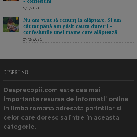
- confesiuni
9/6/2026
Nu am vrut să renunț la alăptare. Si am
căutat până am găsit cauza durerii -
confesiunile unei mame care alăptează
27/3/2026
DESPRE NOI
Desprecopii.com este cea mai
importanta resursa de informatii online
in limba romana adresata parintilor si
celor care doresc sa intre in aceasta
categorie.