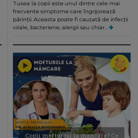
l
Tusea la copii este unul dintre cele mai
frecvente simptome care îngrijorează
părinții. Aceasta poate fi cauzată de infecții
virale, bacteriene, alergii sau chiar...
Copii mofturosi la mancare? Ce