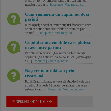
orice. Un ton. O remarcă. Cine s-a trezit din nou
noaptea trecuta.... |
Raspunde | Vezi raspunsuri
Cum ramanem un cuplu, nu doar
parinti
După apariția copiilor, multe cupluri descoperă ceva
ce nu se spune prea des: relația se mută pe plan
secund. ... |
Raspunde | Vezi raspunsuri
Copilul simte emotiile care plutesc
in aer intre parinti
Părinții spun deseori: „Noi nu ne certăm în fața
copilului.” „Ne abținem, ca să fie liniște.” „Avem grijă
să... |
Raspunde | Vezi raspunsuri
Naștere naturală sau prin
cezariană
Bună, Dragi mămici, aș vrea să știu dacă cele care
au născut la peste 38 de ani, ce ați ales: nașterea
naturală sau p... |
Raspunde | Vezi raspunsuri
PROPUNERI REDACTOR SEF