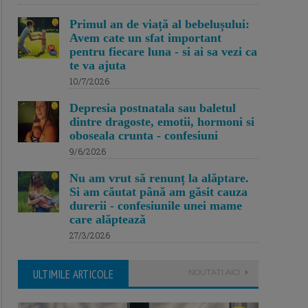
Primul an de viață al bebelușului:
Avem cate un sfat important
pentru fiecare luna - si ai sa vezi ca
te va ajuta
10/7/2026
Depresia postnatala sau baletul
dintre dragoste, emotii, hormoni si
oboseala crunta - confesiuni
9/6/2026
Nu am vrut să renunț la alăptare.
Si am căutat până am găsit cauza
durerii - confesiunile unei mame
care alăptează
27/3/2026
ULTIMILE ARTICOLE
NOUTATI AICI