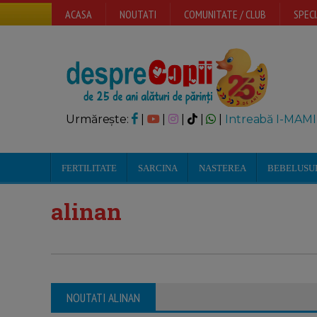
ACASA
NOUTATI
COMUNITATE / CLUB
SPECI
Urmărește:
|
|
|
|
|
Intreabă I-MAMI
FERTILITATE
SARCINA
NASTEREA
BEBELUSU
alinan
NOUTATI ALINAN