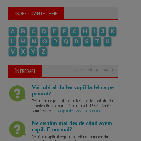
INDEX CUVINTE CHEIE
A
B
C
D
E
F
G
H
I
J
K
L
M
N
O
P
Q
R
S
T
U
V
X
Y
Z
ÎNTREBARI
PUNE O ÎNTREBARE
Voi iubi al doilea copil la fel ca pe
primul?
Pentru mine primul copil a fost foarte dorit, după ani
de așteptări și o sarcină pierduta la 16 săptămâni.
Sunt însărc... |
Raspunde | Vezi raspunsuri
Ne certăm mai des de când avem
copil. E normal?
De când a apărut copilul, parcă ne aprindem din