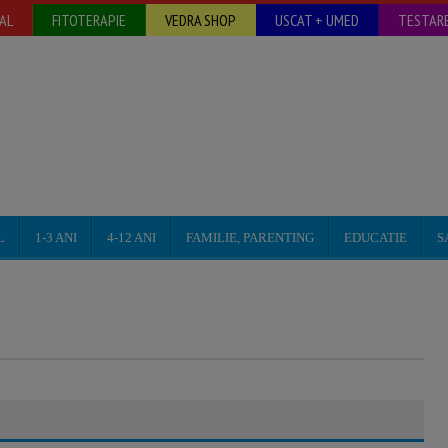
AL
FITOTERAPIE
VEDRA SHOP
USCAT + UMED
TESTARE
L
1-3 ANI
4-12 ANI
FAMILIE, PARENTING
EDUCATIE
S