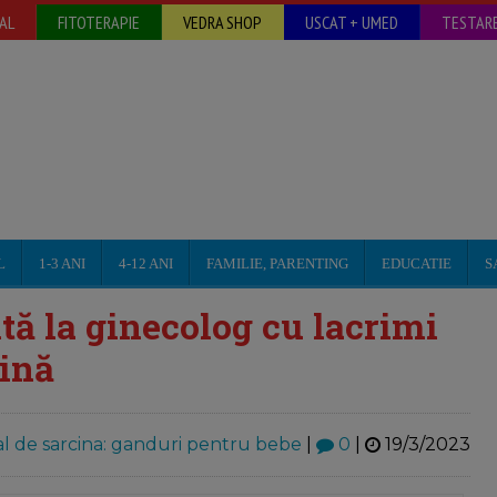
AL
FITOTERAPIE
VEDRA SHOP
USCAT + UMED
TESTARE
L
1-3 ANI
4-12 ANI
FAMILIE, PARENTING
EDUCATIE
S
tă la ginecolog cu lacrimi
cină
l de sarcina: ganduri pentru bebe
|
0
|
19/3/2023