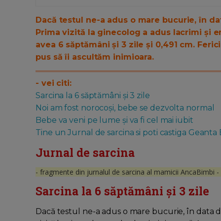
Dacă testul ne-a adus o mare bucurie, în da
Prima vizită la ginecolog a adus lacrimi și e
avea 6 săptămâni și 3 zile și 0,491 cm. Fer
pus să îi ascultăm inimioara.
- vei citi:
Sarcina la 6 săptămâni și 3 zile
Noi am fost norocoși, bebe se dezvolta normal
Bebe va veni pe lume și va fi cel mai iubit
Tine un Jurnal de sarcina si poti castiga Geanta
Jurnal de sarcina
- fragmente din jurnalul de sarcina al mamicii AncaBimbi - 
Sarcina la 6 săptămâni și 3 zile
Dacă testul ne-a adus o mare bucurie, în data 