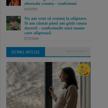
oboseala crunta - confesiuni
9/6/2026
Nu am vrut să renunț la alăptare.
Si am căutat până am găsit cauza
durerii - confesiunile unei mame
care alăptează
27/3/2026
ULTIMILE ARTICOLE
NOUTATI AICI