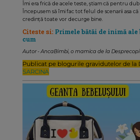
Îmi era frică de acele teste, știam că pentru dublu
Începusem să îmi fac tot felul de scenarii asa că
credință toate vor decurge bine.
Citeste si:
Primele bătăi de inimă ale
cum
Autor - AncaBimbi, o mamica de la Desprecopii
Publicat pe blogurile gravidutelor de la
SARCINA