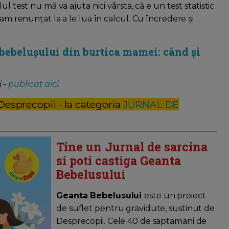
l test nu mă va ajuta nici vârsta, că e un test statistic.
 am renunțat la a le lua în calcul. Cu încredere și
 bebelușului din burtica mamei: când și
 -
publicat aici
 Desprecopii - la categoria
JURNAL DE
Tine un Jurnal de sarcina
si poti castiga Geanta
Bebelusului
Geanta Bebelusului
este un proiect
de suflet pentru gravidute, sustinut de
Desprecopii. Cele 40 de saptamani de