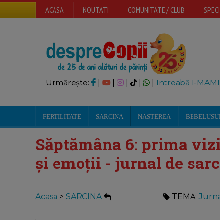
ACASA
NOUTATI
COMUNITATE / CLUB
SPECI
Urmărește:
|
|
|
|
|
Intreabă I-MAMI
FERTILITATE
SARCINA
NASTEREA
BEBELUSU
Săptămâna 6: prima vizi
și emoții - jurnal de sar
Acasa
>
SARCINA
TEMA:
Jurna