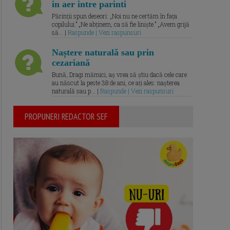
in aer intre parinti
Părinții spun deseori: „Noi nu ne certăm în fața
copilului.” „Ne abținem, ca să fie liniște.” „Avem grijă
să... |
Raspunde | Vezi raspunsuri
Naștere naturală sau prin
cezariană
Bună, Dragi mămici, aș vrea să știu dacă cele care
au născut la peste 38 de ani, ce ați ales: nașterea
naturală sau p... |
Raspunde | Vezi raspunsuri
PROPUNERI REDACTOR SEF