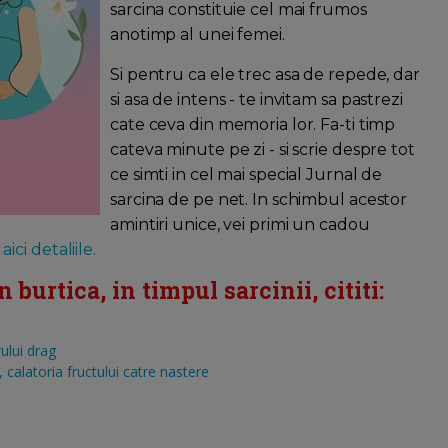
sarcina constituie cel mai frumos
anotimp al unei femei.
Si pentru ca ele trec asa de repede, dar
si asa de intens - te invitam sa pastrezi
cate ceva din memoria lor. Fa-ti timp
cateva minute pe zi - si scrie despre tot
ce simti in cel mai special Jurnal de
sarcina de pe net. In schimbul acestor
amintiri unice, vei primi un cadou
aici detaliile.
burtica, in timpul sarcinii, cititi:
ului drag
calatoria fructului catre nastere