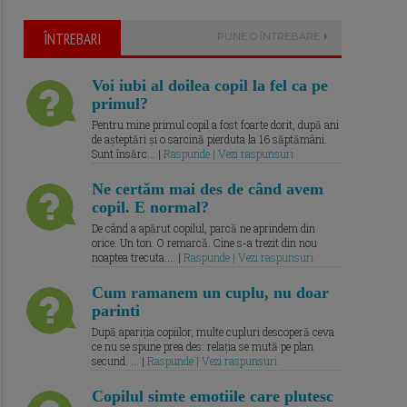
ÎNTREBARI
PUNE O ÎNTREBARE
Voi iubi al doilea copil la fel ca pe
primul?
Pentru mine primul copil a fost foarte dorit, după ani
de așteptări și o sarcină pierduta la 16 săptămâni.
Sunt însărc... |
Raspunde | Vezi raspunsuri
Ne certăm mai des de când avem
copil. E normal?
De când a apărut copilul, parcă ne aprindem din
orice. Un ton. O remarcă. Cine s-a trezit din nou
noaptea trecuta.... |
Raspunde | Vezi raspunsuri
Cum ramanem un cuplu, nu doar
parinti
După apariția copiilor, multe cupluri descoperă ceva
ce nu se spune prea des: relația se mută pe plan
secund. ... |
Raspunde | Vezi raspunsuri
Copilul simte emotiile care plutesc