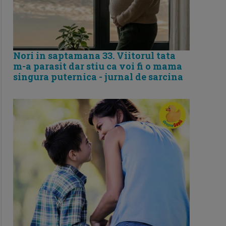
Nori in saptamana 33. Viitorul tata
m-a parasit dar stiu ca voi fi o mama
singura puternica - jurnal de sarcina