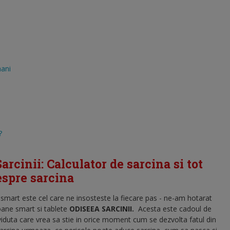
mani
?
arcinii: Calculator de sarcina si tot
despre sarcina
l smart este cel care ne insosteste la fiecare pas - ne-am hotarat
oane smart si tablete
ODISEEA SARCINII
.
Acesta este cadoul de
viduta care vrea sa stie in orice moment cum se dezvolta fatul din