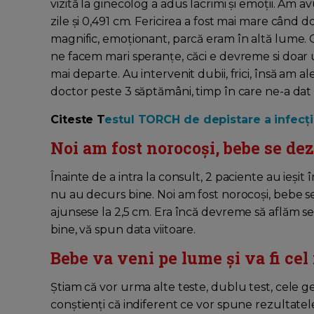
vizită la ginecolog a adus lacrimi și emoții. Am a
zile și 0,491 cm. Fericirea a fost mai mare când 
magnific, emoționant, parcă eram în altă lume. 
ne facem mari speranțe, căci e devreme si doar un
mai departe. Au intervenit dubii, frici, însă am a
doctor peste 3 săptămâni, timp în care ne-a dat
Citeste T
estul TORCH de depistare a infecțiil
Noi am fost norocoși, bebe se de
Înainte de a intra la consult, 2 paciente au ieșit
nu au decurs bine. Noi am fost norocoși, bebe 
ajunsese la 2,5 cm. Era încă devreme să aflăm sex
bine, vă spun data viitoare.
Bebe va veni pe lume și va fi cel
Știam că vor urma alte teste, dublu test, cele 
conștienți că indiferent ce vor spune rezultatele 