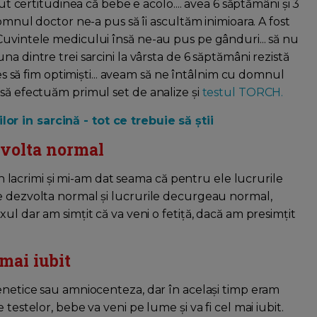
vut certitudinea că bebe e acolo.... avea 6 săptămâni și 3
domnul doctor ne-a pus să îi ascultăm inimioara. A fost
Cuvintele medicului însă ne-au pus pe gânduri... să nu
a dintre trei sarcini la vârsta de 6 săptămâni rezistă
les să fim optimiști... aveam să ne întâlnim cu domnul
 să efectuăm primul set de analize și
testul TORCH.
or in sarcină - tot ce trebuie să știi
zvolta normal
 în lacrimi și mi-am dat seama că pentru ele lucrurile
se dezvolta normal și lucrurile decurgeau normal,
ul dar am simțit că va veni o fetiță, dacă am presimțit
 mai iubit
genetice sau amniocenteza, dar în același timp eram
testelor, bebe va veni pe lume și va fi cel mai iubit.