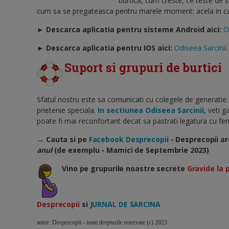
burtica, cum creste, ce teste de 
cum sa se pregateasca pentru marele moment: acela in care
► Descarca aplicatia pentru sisteme Android aici:
O
►
Descarca aplicatia pentru IOS aici:
Odiseea Sarcinii.
Suport si grupuri de burtici
Sfatul nostru este sa comunicati cu colegele de generatie.
prietenie speciala.
In sectiunea Odiseea Sarcinii,
veti ga
poate fi mai reconfortant decat sa pastrati legatura cu feme
→ Cauta si pe
Facebook Desprecopii
- Desprecopii ar
anul
(de exemplu - Mamici de Septembrie 2023)
Vino pe grupurile noastre secrete
Gravide la 
Desprecopii
si
JURNAL DE SARCINA
autor: Desprecopii - toate drepturile rezervate (c) 2023