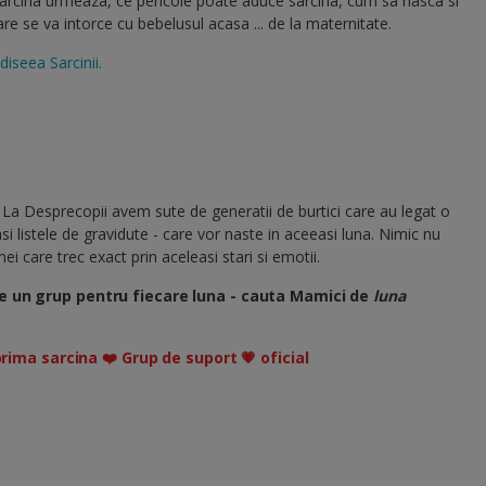
sarcina urmeaza, ce pericole poate aduce sarcina, cum sa nasca si
 se va intorce cu bebelusul acasa ... de la maternitate.
diseea Sarcinii.
 La Desprecopii avem sute de generatii de burtici care au legat o
si listele de gravidute - care vor naste in aceeasi luna. Nimic nu
i care trec exact prin aceleasi stari si emotii.
e un grup pentru fiecare luna - cauta Mamici de
luna
prima sarcina ❤️ Grup de suport 💗 oficial