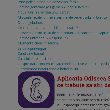
Principalele etape ale dezvoltarii fetale
Sarcina gemelara (cu gemeni), ingrijiri la dublu
Noua luni... in mintea unui barbat
Miscarile fetale, primele semne ale bebelusului in burtica
Dopul gelatinos
Ce culoare vor avea ochii bebelusului?
Odiseea sarcinii in 40 de saptamani sau sarcina pe sapta
Sarcina (Intrebari & Raspunsuri)
Momente cheie in sarcina
Sarcina prelungita
Cand vine barza?
Calculul datei nasterii
Despre data conceptiei sau cand exact se va naste copilul
Dezvoltarea intrauterina a bebelusului
Aplicatia Odiseea S
ce trebuie sa stii 
Pentru in zilele noastre, telefonu
sa creem o aplicatie pentru telef
la Desprecopii pentru fiecare gra