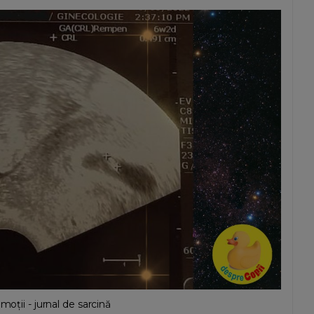
moții - jurnal de sarcină