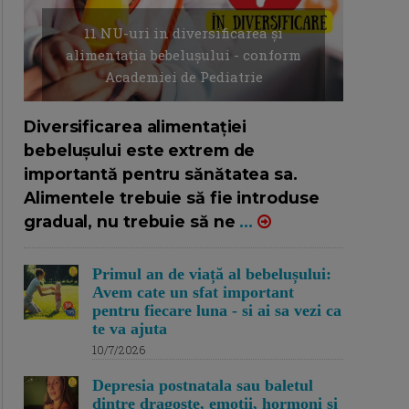
11 NU-uri in diversificarea și
alimentația bebelușului - conform
Academiei de Pediatrie
16/7/2026
AUTOR: EDITOR DC.
Diversificarea alimentației
bebelușului este extrem de
importantă pentru sănătatea sa.
Alimentele trebuie să fie introduse
gradual, nu trebuie să ne
...
Primul an de viață al bebelușului:
Avem cate un sfat important
pentru fiecare luna - si ai sa vezi ca
te va ajuta
10/7/2026
Depresia postnatala sau baletul
dintre dragoste, emotii, hormoni si