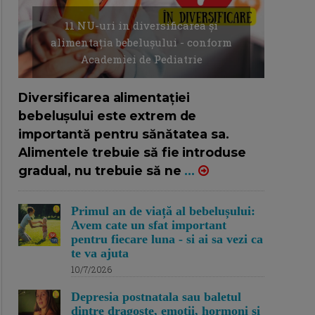
11 NU-uri in diversificarea și
alimentația bebelușului - conform
Academiei de Pediatrie
16/7/2026
AUTOR: EDITOR DC.
Diversificarea alimentației
bebelușului este extrem de
importantă pentru sănătatea sa.
Alimentele trebuie să fie introduse
gradual, nu trebuie să ne
...
Primul an de viață al bebelușului:
Avem cate un sfat important
pentru fiecare luna - si ai sa vezi ca
te va ajuta
10/7/2026
Depresia postnatala sau baletul
dintre dragoste, emotii, hormoni si