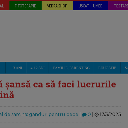
AL
FITOTERAPIE
VEDRA SHOP
USCAT + UMED
TESTARE
L
1-3 ANI
4-12 ANI
FAMILIE, PARENTING
EDUCATIE
S
tă șansă ca să faci lucrurile
cină
al de sarcina: ganduri pentru bebe
|
0
|
17/5/2023