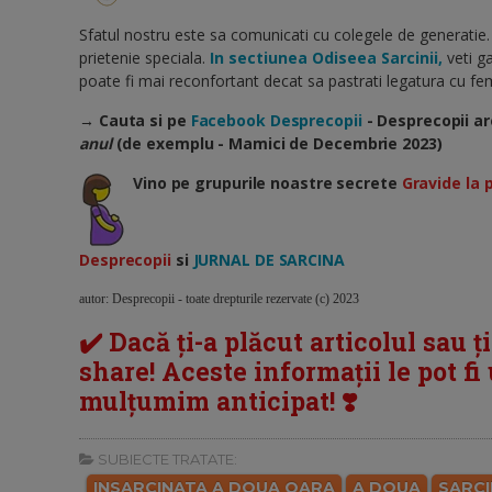
Sfatul nostru este sa comunicati cu colegele de generatie.
prietenie speciala.
In sectiunea Odiseea Sarcinii,
veti ga
poate fi mai reconfortant decat sa pastrati legatura cu feme
→ Cauta si pe
Facebook Desprecopii
- Desprecopii ar
anul
(de exemplu - Mamici de Decembrie 2023)
Vino pe grupurile noastre secrete
Gravide la 
Desprecopii
si
JURNAL DE SARCINA
autor: Desprecopii - toate drepturile rezervate (c) 2023
✔️ Dacă ți-a plăcut articolul sau ț
share! Aceste informații le pot fi u
mulțumim anticipat! ❣️
SUBIECTE TRATATE:
INSARCINATA A DOUA OARA
A DOUA
SARC