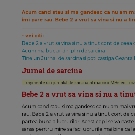
Acum cand stau si ma gandesc ca nu am mai 
imi pare rau. Bebe 2 a vrut sa vina si nu a t
- vei citi:
Bebe 2 a vrut sa vina si nu a tinut cont de ceea
Acum ma bucur din plin de sarcina
Tine un Jurnal de sarcina si poti castiga Geanta
Jurnal de sarcina
- fragmente din jurnalul de sarcina al mamicii MHelen - mat
Bebe 2 a vrut sa vina si nu a tin
Acum cand stau si ma gandesc ca nu am mai vrut
rau. Bebe 2 a vrut sa vina si nu a tinut cont de
partea buna a lucrurilor. Acest copil se va naste 
sansa pentru mine sa fac lucrurile mai bine ca l