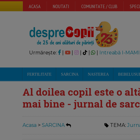
ACASA
NOUTATI
COMUNITATE / CLUB
SPECI
Urmărește:
|
|
|
|
|
Intreabă I-MAMI
FERTILITATE
SARCINA
NASTEREA
BEBELUSU
Al doilea copil este o al
mai bine - jurnal de sar
Acasa
>
SARCINA
TEMA:
Jurn