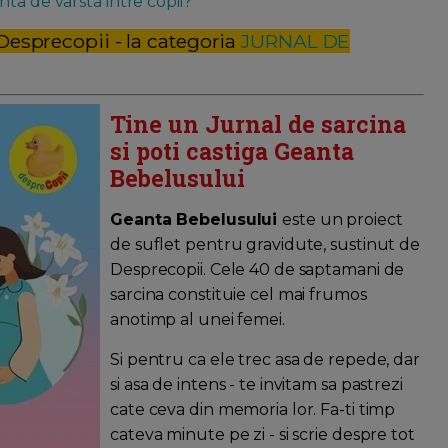
ta de varsta intre copii?
 Desprecopii - la categoria
JURNAL DE
Tine un Jurnal de sarcina
si poti castiga Geanta
Bebelusului
Geanta Bebelusului
este un proiect
de suflet pentru gravidute, sustinut de
Desprecopii. Cele 40 de saptamani de
sarcina constituie cel mai frumos
anotimp al unei femei.
Si pentru ca ele trec asa de repede, dar
si asa de intens - te invitam sa pastrezi
cate ceva din memoria lor. Fa-ti timp
cateva minute pe zi - si scrie despre tot