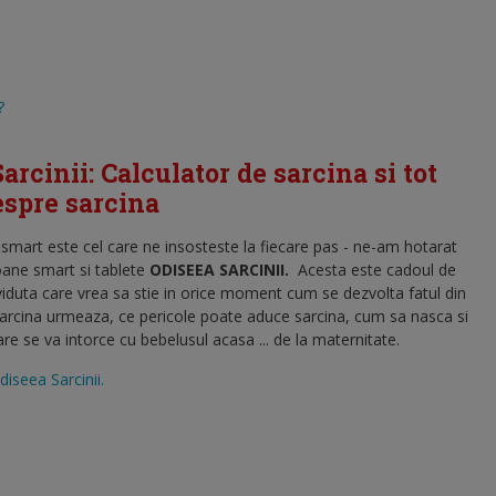
?
arcinii: Calculator de sarcina si tot
despre sarcina
l smart este cel care ne insosteste la fiecare pas - ne-am hotarat
oane smart si tablete
ODISEEA SARCINII
.
Acesta este cadoul de
viduta care vrea sa stie in orice moment cum se dezvolta fatul din
sarcina urmeaza, ce pericole poate aduce sarcina, cum sa nasca si
 se va intorce cu bebelusul acasa ... de la maternitate.
diseea Sarcinii.