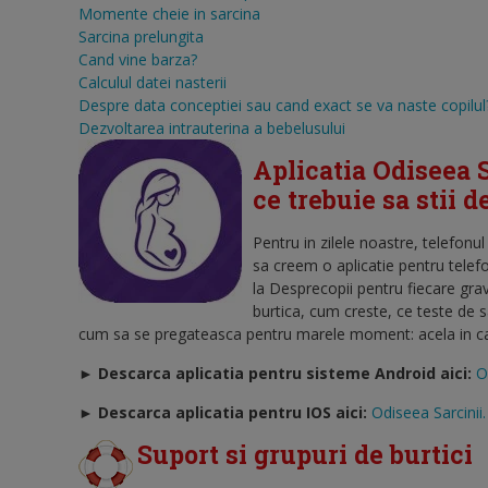
Momente cheie in sarcina
Sarcina prelungita
Cand vine barza?
Calculul datei nasterii
Despre data conceptiei sau cand exact se va naste copilul
Dezvoltarea intrauterina a bebelusului
Aplicatia Odiseea S
ce trebuie sa stii 
Pentru in zilele noastre, telefonu
sa creem o aplicatie pentru telef
la Desprecopii pentru fiecare gra
burtica, cum creste, ce teste de 
cum sa se pregateasca pentru marele moment: acela in care
► Descarca aplicatia pentru sisteme Android aici:
O
►
Descarca aplicatia pentru IOS aici:
Odiseea Sarcinii.
Suport si grupuri de burtici