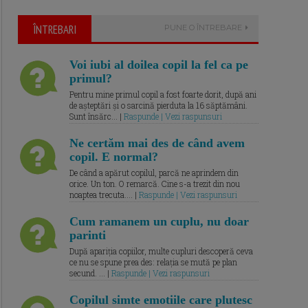
ÎNTREBARI
PUNE O ÎNTREBARE
Voi iubi al doilea copil la fel ca pe
primul?
Pentru mine primul copil a fost foarte dorit, după ani
de așteptări și o sarcină pierduta la 16 săptămâni.
Sunt însărc... |
Raspunde | Vezi raspunsuri
Ne certăm mai des de când avem
copil. E normal?
De când a apărut copilul, parcă ne aprindem din
orice. Un ton. O remarcă. Cine s-a trezit din nou
noaptea trecuta.... |
Raspunde | Vezi raspunsuri
Cum ramanem un cuplu, nu doar
parinti
După apariția copiilor, multe cupluri descoperă ceva
ce nu se spune prea des: relația se mută pe plan
secund. ... |
Raspunde | Vezi raspunsuri
Copilul simte emotiile care plutesc