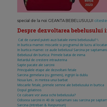
special de la noi: GEANTA BEBELUSULUI
citeste 
Despre dezvoltarea bebelusului in 
Cat de curand puteti auzi bataile inimii bebelusului?
\
In burtica mamei: miscarile si programul de lucru al locatar
In burtica mamei: ce aude bebelusul
Sarcina pe saptamani, 
Bebelusul din burtica: Primele batai de inima
Retardul de crestere intrauterina
Sapte pacate ale sarcinii
Principalele etape ale dezvoltarii fetale
Sarcina gemelara (cu gemeni), ingrijiri la dublu
Noua luni... in mintea unui barbat
Miscarile fetale, primele semne ale bebelusului in burtica
Dopul gelatinos
Ce culoare vor avea ochii bebelusului?
Odiseea sarcinii in 40 de saptamani sau sarcina pe sapta
Sarcina (Intrebari & Raspunsuri)