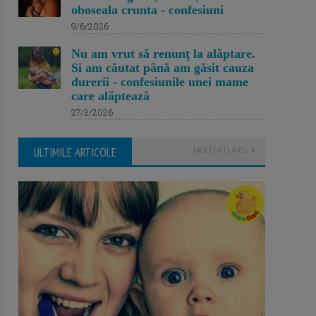
oboseala crunta - confesiuni
9/6/2026
Nu am vrut să renunț la alăptare.
Si am căutat până am găsit cauza
durerii - confesiunile unei mame
care alăptează
27/3/2026
ULTIMILE ARTICOLE
NOUTATI AICI