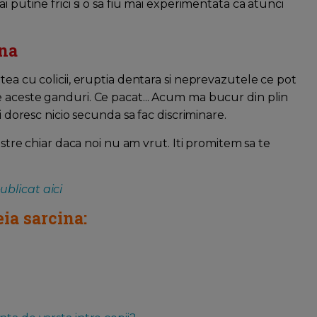
i putine frici si o sa fiu mai experimentata ca atunci
ina
tea cu colicii, eruptia dentara si neprevazutele ce pot
 aceste ganduri. Ce pacat... Acum ma bucur din plin
i doresc nicio secunda sa fac discriminare.
astre chiar daca noi nu am vrut. Iti promitem sa te
.
ublicat aici
ia sarcina: