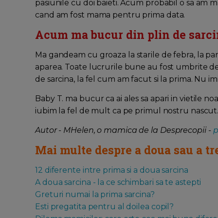
pasiunile cu doi baieti. Acum probabil o sa am ma
cand am fost mama pentru prima data.
Acum ma bucur din plin de sarc
Ma gandeam cu groaza la starile de febra, la par
aparea. Toate lucrurile bune au fost umbrite de
de sarcina, la fel cum am facut si la prima. Nu im
Baby T. ma bucur ca ai ales sa apari in vietile no
iubim la fel de mult ca pe primul nostru nascut
Autor - MHelen, o mamica de la Desprecopii -
p
Mai multe despre a doua sau a tre
12 diferente intre prima si a doua sarcina
A doua sarcina - la ce schimbari sa te astepti
Greturi numai la prima sarcina?
Esti pregatita pentru al doilea copil?