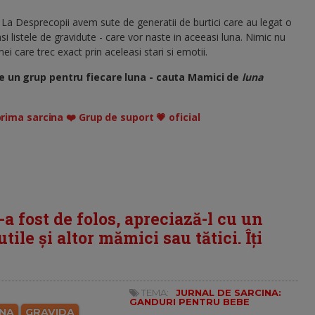
 La Desprecopii avem sute de generatii de burtici care au legat o
si listele de gravidute - care vor naste in aceeasi luna. Nimic nu
i care trec exact prin aceleasi stari si emotii.
e un grup pentru fiecare luna - cauta Mamici de
luna
prima sarcina ❤️ Grup de suport 💗 oficial
i-a fost de folos, apreciază-l cu un
tile și altor mămici sau tătici. Îți
TEMA:
JURNAL DE SARCINA:
GANDURI PENTRU BEBE
INA
GRAVIDA