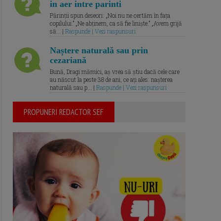
in aer intre parinti
Părinții spun deseori: „Noi nu ne certăm în fața
copilului.” „Ne abținem, ca să fie liniște.” „Avem grijă
să... |
Raspunde | Vezi raspunsuri
Naștere naturală sau prin
cezariană
Bună, Dragi mămici, aș vrea să știu dacă cele care
au născut la peste 38 de ani, ce ați ales: nașterea
naturală sau p... |
Raspunde | Vezi raspunsuri
PROPUNERI REDACTOR SEF