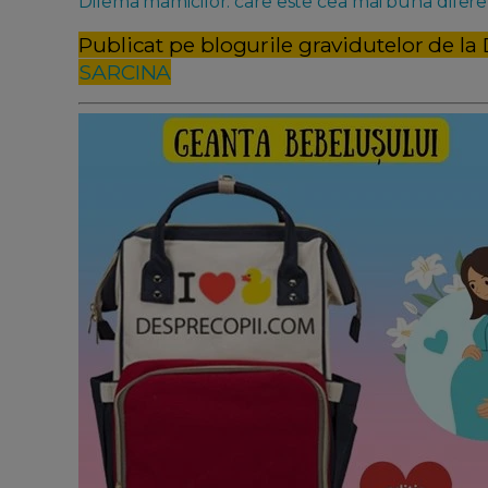
Dilema mamicilor: care este cea mai buna diferen
Publicat pe blogurile gravidutelor de la
SARCINA