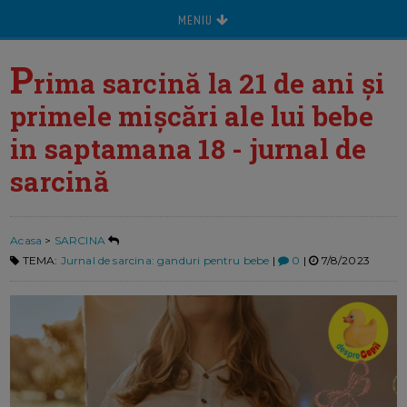
MENIU
P
rima sarcină la 21 de ani și
primele mișcări ale lui bebe
in saptamana 18 - jurnal de
sarcină
Acasa
>
SARCINA
TEMA:
Jurnal de sarcina: ganduri pentru bebe
|
0
|
7/8/2023