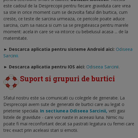
este cadoul de la Desprecopii pentru fiecare graviduta care vrea
sa stie in orice moment cum se dezvolta fatul din burtica, cum
creste, ce teste de sarcina urmeaza, ce pericole poate aduce
sarcina, cum sa nasca si cum sa se pregateasca pentru marele
moment: acela in care se va intorce cu bebelusul acasa ... de la
maternitate.
► Descarca aplicatia pentru sisteme Android aici:
Odiseea
Sarcinii.
►
Descarca aplicatia pentru IOS aici:
Odiseea Sarcinii.
Suport si grupuri de burtici
Sfatul nostru este sa comunicati cu colegele de generatie. La
Desprecopii avem sute de generatii de burtici care au legat o
prietenie speciala.
In sectiunea Odiseea Sarcinii,
veti gasi
listele de gravidute - care vor naste in aceeasi luna. Nimic nu
poate fi mai reconfortant decat sa pastrati legatura cu femei care
trec exact prin aceleasi stari si emotii.