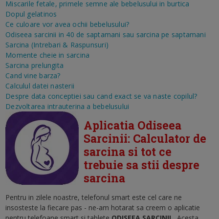
Miscarile fetale, primele semne ale bebelusului in burtica
Dopul gelatinos
Ce culoare vor avea ochii bebelusului?
Odiseea sarcinii in 40 de saptamani sau sarcina pe saptamani
Sarcina (Intrebari & Raspunsuri)
Momente cheie in sarcina
Sarcina prelungita
Cand vine barza?
Calculul datei nasterii
Despre data conceptiei sau cand exact se va naste copilul?
Dezvoltarea intrauterina a bebelusului
Aplicatia Odiseea
Sarcinii: Calculator de
sarcina si tot ce
trebuie sa stii despre
sarcina
Pentru in zilele noastre, telefonul smart este cel care ne
insosteste la fiecare pas - ne-am hotarat sa creem o aplicatie
pentru telefoane smart si tablete
ODISEEA SARCINII
.
Acesta