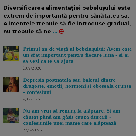
16/7/2026
AUTOR: EDITOR DC.
Diversificarea alimentației bebelușului este
extrem de importantă pentru sănătatea sa.
Alimentele trebuie să fie introduse gradual,
nu trebuie să ne
...
Primul an de viață al bebelușului: Avem cate
un sfat important pentru fiecare luna - si ai
sa vezi ca te va ajuta
10/7/2026
Depresia postnatala sau baletul dintre
dragoste, emotii, hormoni si oboseala crunta
- confesiuni
9/6/2026
Nu am vrut să renunț la alăptare. Si am
căutat până am găsit cauza durerii -
confesiunile unei mame care alăptează
27/3/2026