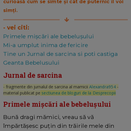
curioasă cum se simte și cât de puternic îl voi
simți.
- vei citi:
Primele mișcări ale bebelușului
Mi-a umplut inima de fericire
Tine un Jurnal de sarcina si poti castiga
Geanta Bebelusului
Jurnal de sarcina
- fragmente din jurnalul de sarcina al mamicii
Alexandra954
-
material publicat pe
sectiunea de bloguri de la Desprecopii
Primele mișcări ale bebelușului
Bună dragi mămici, vreau să vă
împărtășesc puțin din trăirile mele din