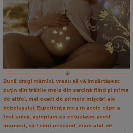
Bună dragi mămici, vreau să vă împărtășesc
puțin din trăirile mele din sarcină fiind și prima
de altfel, mai exact de primele mișcări ale
bebelușului. Experiența mea în acele clipe a
fost unică, așteptam cu entuziasm acest
moment, să-l simt mișcând, eram atât de