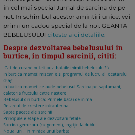
in cel mai special Jurnal de sarcina de pe
net. In schimbul acestor amintiri unice, vei
primi un cadou special de la noi: GEANTA
BEBELUSULUI
citeste aici detaliile.
Despre dezvoltarea bebelusului in
burtica, in timpul sarcinii, cititi:
Cat de curand puteti auzi bataile inimii bebelusului?
\
In burtica mamei: miscarile si programul de lucru al locatarului
drag
In burtica mamei: ce aude bebelusul
Sarcina pe saptamani,
calatoria fructului catre nastere
Bebelusul din burtica: Primele batai de inima
Retardul de crestere intrauterina
Sapte pacate ale sarcinii
Principalele etape ale dezvoltarii fetale
Sarcina gemelara (cu gemeni), ingrijiri la dublu
Noua luni... in mintea unui barbat