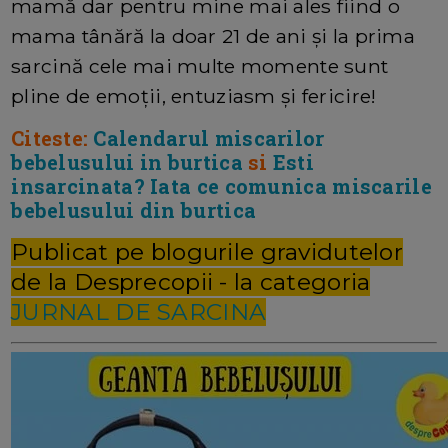
mamă dar pentru mine mai ales fiind o
mama tânără la doar 21 de ani și la prima
sarcină cele mai multe momente sunt
pline de emoții, entuziasm și fericire!
Citeste:
Calendarul miscarilor
bebelusului in burtica
si
Esti
insarcinata? Iata ce comunica miscarile
bebelusului din burtica
Publicat pe blogurile gravidutelor
de la Desprecopii - la categoria
JURNAL DE SARCINA