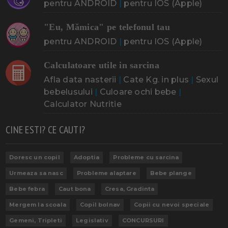
pentru ANDROID
|
pentru IOS (Apple)
"Eu, Mămica" pe telefonul tau
pentru ANDROID
|
pentru IOS (Apple)
Calculatoare utile in sarcina
Afla data nasterii
|
Cate Kg. in plus
|
Sexul
bebelusului
|
Culoare ochi bebe
|
Calculator Nutritie
CINE ESTI? CE CAUTI?
Doresc un copil
Adoptia
Probleme cu sarcina
Urmeaza sa nasc
Probleme alaptare
Bebe plange
Bebe febra
Caut bona
Cresa, Gradinta
Mergem la scoala
Copil bolnav
Copii cu nevoi speciale
Gemeni, Tripleti
Legislativ
CONCURSURI