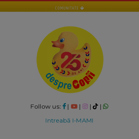
COMUNITATE
Follow us:
|
|
|
|
Intreabă I-MAMI