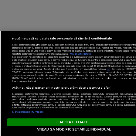
Nouă ne pasă ca datele tale personale să rămână confidențiale
Noi și partenerii noștri
589
stocăm și/sau accesăm informații pe dispozitivul dvs., precum identificatorii cookie unici pentru
prelucrarea datelor cu caracter personal. Puteți accepta sau gestiona preferințele dvs. făcând clic mai jos, respectiv vă
puteți opune utilizării unui interes legitim în orice moment pe pagina cu politica de confidențialitate. Aceste alegeri vor fi
raportate partenerilor noștri și nu vă vor afecta navigarea.
Mai multe detalii
Noi si partenerii nostri (retelele de socializare si agentiile de publicitate partenere, precum si furnizorii nostri de servicii de
date analitice) prelucram date pentru a permite website-ului sa functioneze, pentru a personaliza continutul si anunturile
publicitare afisate in functie de interesele si/sau profilul dvs., pentru a va oferi functionalitati aferente retelelor de socializare
si pentru a analiza traficul pe website. Beneficiati de drepturile prevazute de art. 15-22 din GDPR in legatura cu prelucrarea
datelor cu caracter personal. Aceste drepturi pot fi exercitate prin modalitatea indicata
aici
. Prin click pe “ACCEPT
TOATE”, acceptati folosirea tuturor Tehnologiilor de tip Cookie, care implica inclusiv acceptul dvs. cu privire la
stocarea/accesarea informatiilor de catre Vendor-ii cu care colaboram. Prin click pe “VREAU SA MODIFIC SETARILE
INDIVIDUAL” puteti schimba preferintele in mod individual, mai putin cele legate de cookie strict necesare pentru
functionarea website-ului.
Atât noi, cât și partenerii noștri prelucrăm datele pentru a oferi:
Măsurarea performanței reclamelor. Utilizarea profilurilor pentru selectarea conținutului personalizat. Dezvoltarea și
îmbunătățirea serviciilor. Stocarea și/sau accesarea informațiilor de pe un dispozitiv. Crearea profilurilor de conținut
personalizat. Utilizarea profilurilor pentru selectarea publicității personalizate. Crearea profilurilor pentru publicitate
personalizată. Măsurarea performanței conținutului. Înțelegerea publicului prin statistici sau combinații de date din surse
diferite. Utilizarea datelor limitate pentru a selecta conținutul. Utilizarea de date limitate pentru a selecta publicitatea.
Date precise de geolocație și identificarea prin scanarea dispozitivului.
Listă parteneri (furnizori)
ACCEPT TOATE
VREAU SA MODIFIC SETARILE INDIVIDUAL