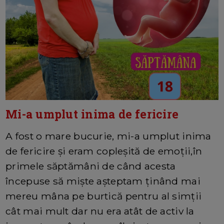
Mi-a umplut inima de fericire
A fost o mare bucurie, mi-a umplut inima
de fericire și eram copleșită de emoții,în
primele săptămâni de când acesta
începuse să miște așteptam ținând mai
mereu mâna pe burtică pentru al simții
cât mai mult dar nu era atât de activ la