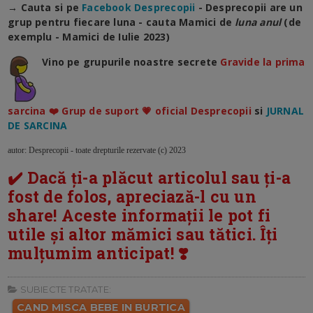
→ Cauta si pe
Facebook Desprecopii
- Desprecopii are un
grup pentru fiecare luna - cauta Mamici de
luna anul
(de
exemplu - Mamici de Iulie 2023)
Vino pe grupurile noastre secrete
Gravide la prima
sarcina ❤️ Grup de suport 💗 oficial Desprecopii
si
JURNAL
DE SARCINA
autor: Desprecopii - toate drepturile rezervate (c) 2023
✔️ Dacă ți-a plăcut articolul sau ți-a
fost de folos, apreciază-l cu un
share! Aceste informații le pot fi
utile și altor mămici sau tătici. Îți
mulțumim anticipat! ❣️
SUBIECTE TRATATE:
CAND MISCA BEBE IN BURTICA