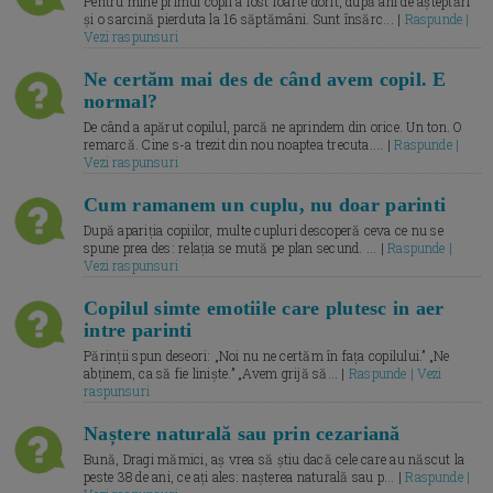
Pentru mine primul copil a fost foarte dorit, după ani de așteptări
și o sarcină pierduta la 16 săptămâni. Sunt însărc... |
Raspunde |
Vezi raspunsuri
Ne certăm mai des de când avem copil. E
normal?
De când a apărut copilul, parcă ne aprindem din orice. Un ton. O
remarcă. Cine s-a trezit din nou noaptea trecuta.... |
Raspunde |
Vezi raspunsuri
Cum ramanem un cuplu, nu doar parinti
După apariția copiilor, multe cupluri descoperă ceva ce nu se
spune prea des: relația se mută pe plan secund. ... |
Raspunde |
Vezi raspunsuri
Copilul simte emotiile care plutesc in aer
intre parinti
Părinții spun deseori: „Noi nu ne certăm în fața copilului.” „Ne
abținem, ca să fie liniște.” „Avem grijă să... |
Raspunde | Vezi
raspunsuri
Naștere naturală sau prin cezariană
Bună, Dragi mămici, aș vrea să știu dacă cele care au născut la
peste 38 de ani, ce ați ales: nașterea naturală sau p... |
Raspunde |