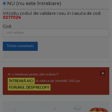
NU (nu este întrebare)
Introdu codul de validare rosu in casuta de cod:
0217026
Cod:
Ai o întrebare pentru alte mămici?
ÎNTREABĂ AICI
la rubrica de întrebări SAU pe
FORUMUL DESPRECOPII