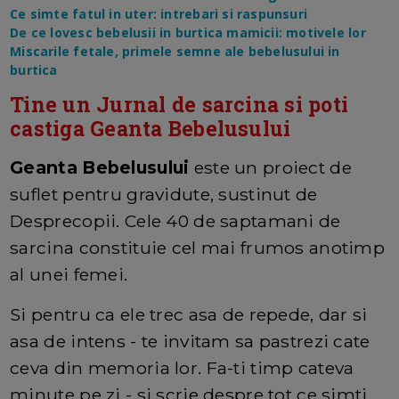
Ce simte fatul in uter: intrebari si raspunsuri
De ce lovesc bebelusii in burtica mamicii: motivele lor
Miscarile fetale, primele semne ale bebelusului in
burtica
Tine un Jurnal de sarcina si poti
castiga Geanta Bebelusului
Geanta Bebelusului
este un proiect de
suflet pentru gravidute, sustinut de
Desprecopii. Cele 40 de saptamani de
sarcina constituie cel mai frumos anotimp
al unei femei.
Si pentru ca ele trec asa de repede, dar si
asa de intens - te invitam sa pastrezi cate
ceva din memoria lor. Fa-ti timp cateva
minute pe zi - si scrie despre tot ce simti