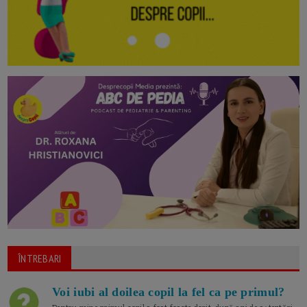
ÎNTREBARI
Voi iubi al doilea copil la fel ca pe primul?