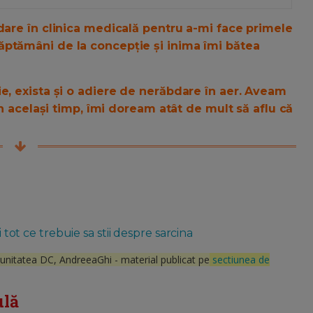
dare în clinica medicală pentru a-mi face primele
ăptămâni de la concepție și inima îmi bătea
e, exista și o adiere de nerăbdare în aer. Aveam
 în același timp, îmi doream atât de mult să aflu că
i tot ce trebuie sa stii despre sarcina
munitatea DC, AndreeaGhi - material publicat pe
sectiunea de
ulă