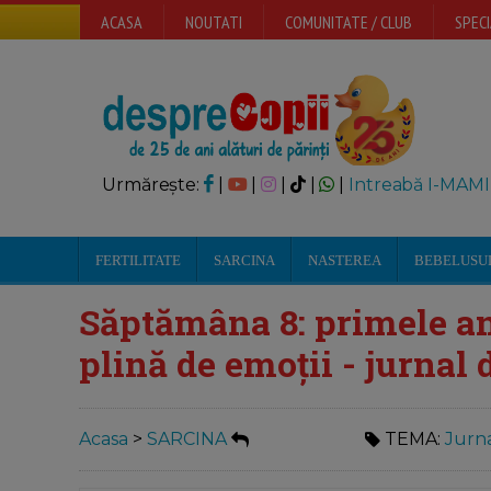
ACASA
NOUTATI
COMUNITATE / CLUB
SPECI
Urmărește:
|
|
|
|
|
Intreabă I-MAMI
FERTILITATE
SARCINA
NASTEREA
BEBELUSU
Săptămâna 8: primele an
plină de emoții - jurnal 
Acasa
>
SARCINA
TEMA:
Jurna