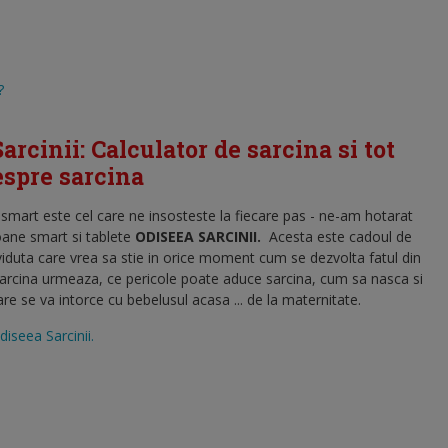
?
arcinii: Calculator de sarcina si tot
despre sarcina
l smart este cel care ne insosteste la fiecare pas - ne-am hotarat
oane smart si tablete
ODISEEA SARCINII
.
Acesta este cadoul de
viduta care vrea sa stie in orice moment cum se dezvolta fatul din
sarcina urmeaza, ce pericole poate aduce sarcina, cum sa nasca si
 se va intorce cu bebelusul acasa ... de la maternitate.
diseea Sarcinii.