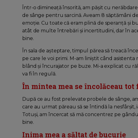
Într-o dimineață însorită, am pășit cu nerăbdare
de sânge pentru sarcină. Aveam 8 săptămâni de l
emoție. Cu toate că eram plină de speranță și bu
atât de multe întrebări și incertitudini, dar în a
bine.
În sala de așteptare, timpul părea să treacă înce
pe care le voi primi. M-am liniștit când asisten
blând și încurajator pe buze. Mi-a explicat cu răb
va fi în regulă.
În mintea mea se încolăceau tot f
După ce au fost prelevate probele de sânge, am
care au urmat păreau să se întindă la nesfârșit, 
Totuși, am încercat să mă concentrez pe gânduri 
bine.
Inima mea a săltat de bucurie