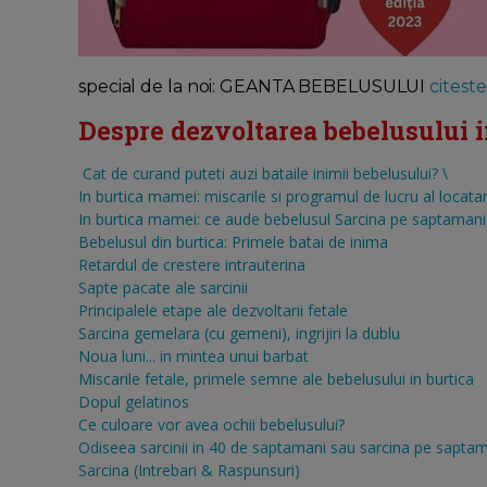
special de la noi: GEANTA BEBELUSULUI
citeste 
Despre dezvoltarea bebelusului in 
Cat de curand puteti auzi bataile inimii bebelusului?
\
In burtica mamei: miscarile si programul de lucru al locatar
In burtica mamei: ce aude bebelusul
Sarcina pe saptamani, 
Bebelusul din burtica: Primele batai de inima
Retardul de crestere intrauterina
Sapte pacate ale sarcinii
Principalele etape ale dezvoltarii fetale
Sarcina gemelara (cu gemeni), ingrijiri la dublu
Noua luni... in mintea unui barbat
Miscarile fetale, primele semne ale bebelusului in burtica
Dopul gelatinos
Ce culoare vor avea ochii bebelusului?
Odiseea sarcinii in 40 de saptamani sau sarcina pe sapta
Sarcina (Intrebari & Raspunsuri)