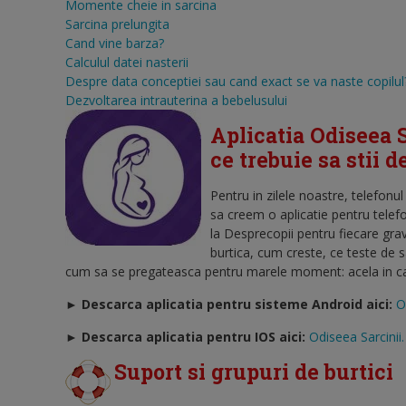
Momente cheie in sarcina
Sarcina prelungita
Cand vine barza?
Calculul datei nasterii
Despre data conceptiei sau cand exact se va naste copilul
Dezvoltarea intrauterina a bebelusului
Aplicatia Odiseea S
ce trebuie sa stii 
Pentru in zilele noastre, telefonu
sa creem o aplicatie pentru telef
la Desprecopii pentru fiecare gra
burtica, cum creste, ce teste de 
cum sa se pregateasca pentru marele moment: acela in care
► Descarca aplicatia pentru sisteme Android aici:
O
►
Descarca aplicatia pentru IOS aici:
Odiseea Sarcinii.
Suport si grupuri de burtici