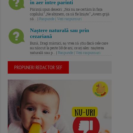
in aer intre parinti
Părinții spun deseori: „Noi nu ne certăm în fața
copilului.” „Ne abținem, ca să fie liniște.” „Avem grijă
să... |
Raspunde | Vezi raspunsuri
Naștere naturală sau prin
cezariană
Bună, Dragi mămici, aș vrea să știu dacă cele care
au născut la peste 38 de ani, ce ați ales: nașterea
naturală sau p... |
Raspunde | Vezi raspunsuri
PROPUNERI REDACTOR SEF