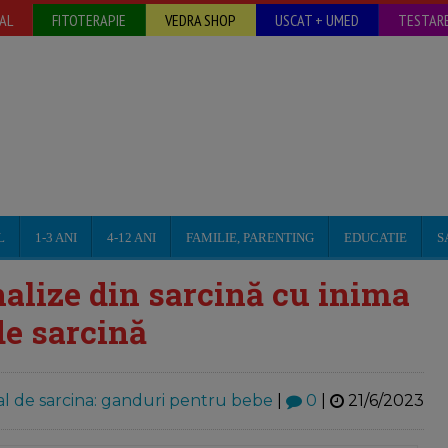
AL
FITOTERAPIE
VEDRA SHOP
USCAT + UMED
TESTARE
L
1-3 ANI
4-12 ANI
FAMILIE, PARENTING
EDUCATIE
S
alize din sarcină cu inima
de sarcină
l de sarcina: ganduri pentru bebe
|
0
|
21/6/2023