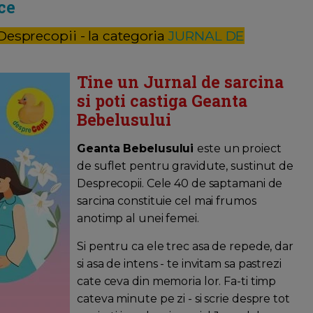
ce
 Desprecopii - la categoria
JURNAL DE
Tine un Jurnal de sarcina
si poti castiga Geanta
Bebelusului
Geanta Bebelusului
este un proiect
de suflet pentru gravidute, sustinut de
Desprecopii. Cele 40 de saptamani de
sarcina constituie cel mai frumos
anotimp al unei femei.
Si pentru ca ele trec asa de repede, dar
si asa de intens - te invitam sa pastrezi
cate ceva din memoria lor. Fa-ti timp
cateva minute pe zi - si scrie despre tot