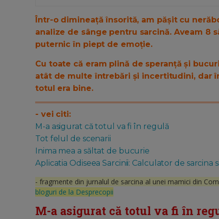
Într-o dimineață însorită, am pășit cu nerăb
analize de sânge pentru sarcină. Aveam 8 s
puternic în piept de emoție.
Cu toate că eram plină de speranță și bucuri
atât de multe întrebări și incertitudini, dar
totul era bine.
- vei citi:
M-a asigurat că totul va fi în regulă
Tot felul de scenarii
Inima mea a săltat de bucurie
Aplicatia Odiseea Sarcinii: Calculator de sarcina s
- fragmente din jurnalul de sarcina al unei mamici din Co
bloguri de la Desprecopii
M-a asigurat că totul va fi în reg