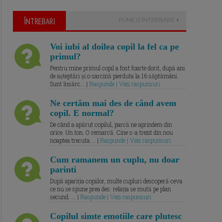
ÎNTREBARI
PUNE O ÎNTREBARE
Voi iubi al doilea copil la fel ca pe
primul?
Pentru mine primul copil a fost foarte dorit, după ani
de așteptări și o sarcină pierduta la 16 săptămâni.
Sunt însărc... |
Raspunde | Vezi raspunsuri
Ne certăm mai des de când avem
copil. E normal?
De când a apărut copilul, parcă ne aprindem din
orice. Un ton. O remarcă. Cine s-a trezit din nou
noaptea trecuta.... |
Raspunde | Vezi raspunsuri
Cum ramanem un cuplu, nu doar
parinti
După apariția copiilor, multe cupluri descoperă ceva
ce nu se spune prea des: relația se mută pe plan
secund. ... |
Raspunde | Vezi raspunsuri
Copilul simte emotiile care plutesc