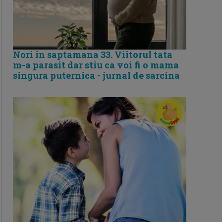
Nori in saptamana 33. Viitorul tata
m-a parasit dar stiu ca voi fi o mama
singura puternica - jurnal de sarcina