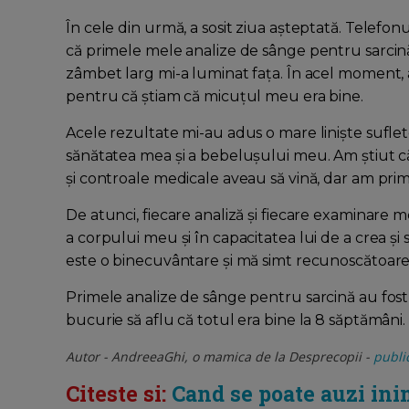
În cele din urmă, a sosit ziua așteptată. Telefon
că primele mele analize de sânge pentru sarcină 
zâmbet larg mi-a luminat fața. În acel moment, a
pentru că știam că micuţul meu era bine.
Acele rezultate mi-au adus o mare liniște sufle
sănătatea mea și a bebelușului meu. Am știut c
și controale medicale aveau să vină, dar am primi
De atunci, fiecare analiză și fiecare examinare
a corpului meu și în capacitatea lui de a crea și su
este o binecuvântare și mă simt recunoscătoare
Primele analize de sânge pentru sarcină au fost 
bucurie să aflu că totul era bine la 8 săptămâni.
Autor - AndreeaGhi, o mamica de la Desprecopii -
public
Citeste si:
Cand se poate auzi ini