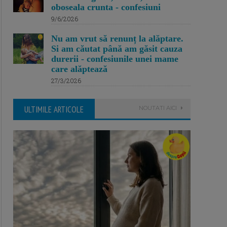
oboseala crunta - confesiuni
9/6/2026
Nu am vrut să renunț la alăptare.
Si am căutat până am găsit cauza
durerii - confesiunile unei mame
care alăptează
27/3/2026
ULTIMILE ARTICOLE
NOUTATI AICI