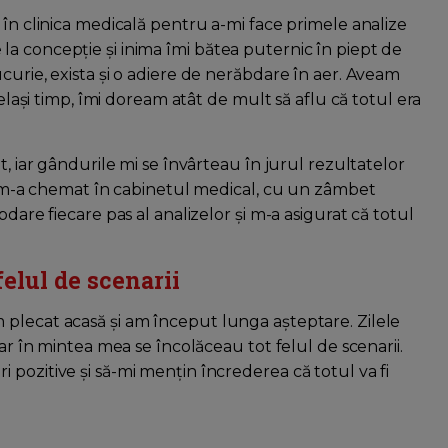
 în clinica medicală pentru a-mi face primele analize
a concepție și inima îmi bătea puternic în piept de
curie, exista și o adiere de nerăbdare în aer. Aveam
celași timp, îmi doream atât de mult să aflu că totul era
t, iar gândurile mi se învârteau în jurul rezultatelor
ta m-a chemat în cabinetul medical, cu un zâmbet
dare fiecare pas al analizelor și m-a asigurat că totul
elul de scenarii
 plecat acasă și am început lunga așteptare. Zilele
iar în mintea mea se încolăceau tot felul de scenarii.
pozitive și să-mi mențin încrederea că totul va fi