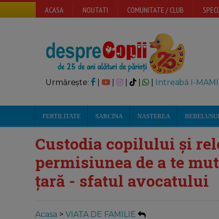
ACASA
NOUTATI
COMUNITATE / CLUB
SPECI
Urmărește:
|
|
|
|
|
Intreabă I-MAMI
FERTILITATE
SARCINA
NASTEREA
BEBELUSU
Custodia copilului și re
permisiunea de a te muta
țară - sfatul avocatului
Acasa
>
VIATA DE FAMILIE