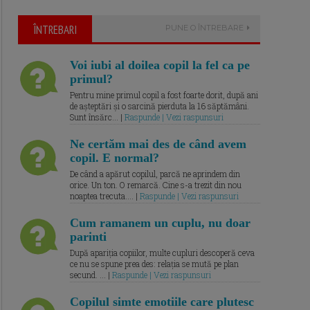
ÎNTREBARI
PUNE O ÎNTREBARE
Voi iubi al doilea copil la fel ca pe
primul?
Pentru mine primul copil a fost foarte dorit, după ani
de așteptări și o sarcină pierduta la 16 săptămâni.
Sunt însărc... |
Raspunde | Vezi raspunsuri
Ne certăm mai des de când avem
copil. E normal?
De când a apărut copilul, parcă ne aprindem din
orice. Un ton. O remarcă. Cine s-a trezit din nou
noaptea trecuta.... |
Raspunde | Vezi raspunsuri
Cum ramanem un cuplu, nu doar
parinti
După apariția copiilor, multe cupluri descoperă ceva
ce nu se spune prea des: relația se mută pe plan
secund. ... |
Raspunde | Vezi raspunsuri
Copilul simte emotiile care plutesc