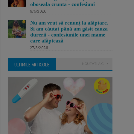
oboseala crunta - confesiuni
9/6/2026
Nu am vrut să renunț la alăptare.
Si am căutat până am găsit cauza
durerii - confesiunile unei mame
care alăptează
27/3/2026
ULTIMILE ARTICOLE
NOUTATI AICI