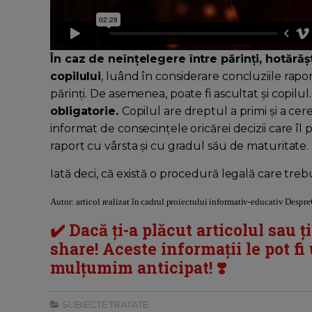
În caz de neînțelegere între părinți, hotărășt
copilului
, luând în considerare concluziile rapo
părinți. De asemenea, poate fi ascultat și copilul
obligatorie.
Copilul are dreptul a primi și a cere
informat de consecințele oricărei decizii care îl p
raport cu vârsta și cu gradul său de maturitate.
Iată deci, că există o procedură legală care tr
Autor: articol realizat în cadrul proiectului informativ-educativ Desp
✔️ Dacă ți-a plăcut articolul sau ț
share! Aceste informații le pot fi u
mulțumim anticipat! ❣️
SUBIECTE TRATATE: