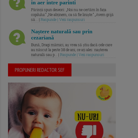
in aer intre parinti
Părinții spun deseori: „Noi nu ne certăm în fața
copilului.” „Ne abținem, ca să fie liniște.” „Avem grijă
să... |
Raspunde | Vezi raspunsuri
Naștere naturală sau prin
cezariană
Bună, Dragi mămici, aș vrea să știu dacă cele care
au născut la peste 38 de ani, ce ați ales: nașterea
naturală sau p... |
Raspunde | Vezi raspunsuri
PROPUNERI REDACTOR SEF