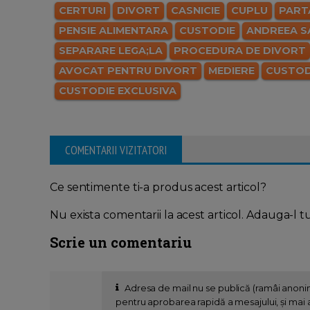
CERTURI
DIVORT
CASNICIE
CUPLU
PART
PENSIE ALIMENTARA
CUSTODIE
ANDREEA S
SEPARARE LEGA;LA
PROCEDURA DE DIVORT
AVOCAT PENTRU DIVORT
MEDIERE
CUSTOD
CUSTODIE EXCLUSIVA
COMENTARII VIZITATORI
Ce sentimente ti-a produs acest articol?
Nu exista comentarii la acest articol. Adauga-l t
Scrie un comentariu
Adresa de mail nu se publică (ramâi anon
pentru aprobarea rapidă a mesajului, și mai al