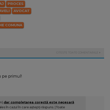
AJ
PROCES
AVELI
AVOCAT
IE COMUNA
CITESTE TOATE COMENTARIILE
u pe primul!
im)
dar completarea corectă este necesară
es în cazul în care aștepți răspuns. | Toate