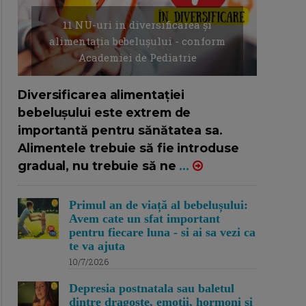
11 NU-uri in diversificarea și
alimentația bebelușului - conform
Academiei de Pediatrie
16/7/2026
AUTOR: EDITOR DC.
Diversificarea alimentației
bebelușului este extrem de
importantă pentru sănătatea sa.
Alimentele trebuie să fie introduse
gradual, nu trebuie să ne
...
Primul an de viață al bebelușului:
Avem cate un sfat important
pentru fiecare luna - si ai sa vezi ca
te va ajuta
10/7/2026
Depresia postnatala sau baletul
dintre dragoste, emotii, hormoni si