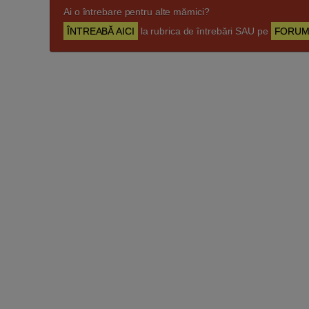
Ai o întrebare pentru alte mămici?
ÎNTREABĂ AICI
la rubrica de întrebări SAU pe
FORUM