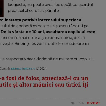
locuiește, nu poate avea loc decât cu acordul
prealabil al celuilalt părinte.
e instanța potrivit interesului superior al
rtului de anchetă psihosocială și ascultându-i pe
.
De la vârsta de 10 ani, ascultarea copilului este
 orice informație, de a-și exprima opinia, de a fi
rivește. Bineînțeles vor fi luate în considerare în
ebuie respectată dacă dorim să ne mutăm cu copilul.
reCopii &
asistenta-juridica.ro
(c) 2024
i-a fost de folos, apreciază-l cu un
tile și altor mămici sau tătici. Îți
TEMA:
DIVORT