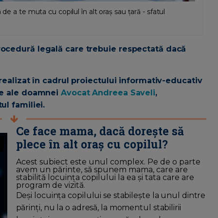
de a te muta cu copilul în alt oraș sau țară - sfatul
rocedură legală care trebuie respectată dacă
 realizat în cadrul proiectului informativ-educativ
ase ale doamnei
Avocat Andreea Saveli
,
ul familiei.
Ce face mama, dacă dorește să
plece în alt oraș cu copilul?
Acest subiect este unul complex. Pe de o parte
avem un părinte, să spunem mama, care are
stabilită locuința copilului la ea și tata care are
program de vizită.
Deși locuința copilului se stabilește la unul dintre
părinți, nu la o adresă, la momentul stabilirii