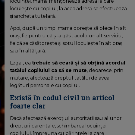
locuinței, mama menționează adresa la care
locuiește cu copilul, la acea adresă se efectuează
și ancheta tutelară.
Apoi, după un timp, mama dorește să plece în alt
oraș, fie pentru că și-a găsit acolo un alt serviciu,
fie că se căsătorește și soțul locuiește în alt oraș
sau în altă țară.
Legal, ea
trebuie să ceară și să obțină acordul
tatălui copilului ca să se mute
, deoarece, prin
mutare, afectează dreptul tatălui de avea
legături personale cu copilul.
Există în codul civil un articol
foarte clar
Dacă afectează exercițiul autorității sau al unor
drepturi parentale, schimbarea locuinței
copilului, împreună cu părintele la care