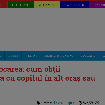
AL
FITOTERAPIE
VEDRA SHOP
USCAT + UMED
TESTARE
L
1-3 ANI
4-12 ANI
FAMILIE, PARENTING
EDUCATIE
S
locarea: cum obții
 cu copilul în alt oraș sau
TEMA:
Divort
|
0
|
5/3/2024