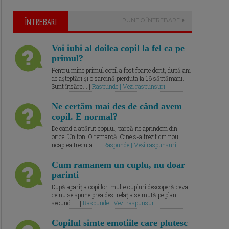
ÎNTREBARI
PUNE O ÎNTREBARE
Voi iubi al doilea copil la fel ca pe
primul?
Pentru mine primul copil a fost foarte dorit, după ani
de așteptări și o sarcină pierduta la 16 săptămâni.
Sunt însărc... |
Raspunde | Vezi raspunsuri
Ne certăm mai des de când avem
copil. E normal?
De când a apărut copilul, parcă ne aprindem din
orice. Un ton. O remarcă. Cine s-a trezit din nou
noaptea trecuta.... |
Raspunde | Vezi raspunsuri
Cum ramanem un cuplu, nu doar
parinti
După apariția copiilor, multe cupluri descoperă ceva
ce nu se spune prea des: relația se mută pe plan
secund. ... |
Raspunde | Vezi raspunsuri
Copilul simte emotiile care plutesc