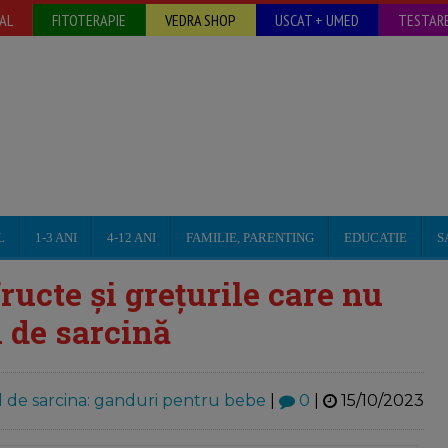
AL
FITOTERAPIE
VEDRA SHOP
USCAT + UMED
TESTARE
L
1-3 ANI
4-12 ANI
FAMILIE, PARENTING
EDUCATIE
S
ructe și grețurile care nu
l de sarcină
l de sarcina: ganduri pentru bebe
|
0
|
15/10/2023