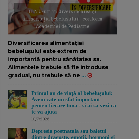
11 NU-uri in diversificarea și
alimentația bebelușului - conform
Academiei de Pediatrie
16/7/2026
AUTOR: EDITOR DC.
Diversificarea alimentației
bebelușului este extrem de
importantă pentru sănătatea sa.
Alimentele trebuie să fie introduse
gradual, nu trebuie să ne
...
Primul an de viață al bebelușului:
Avem cate un sfat important
pentru fiecare luna - si ai sa vezi ca
te va ajuta
10/7/2026
Depresia postnatala sau baletul
dintre dragoste, emotii, hormoni si