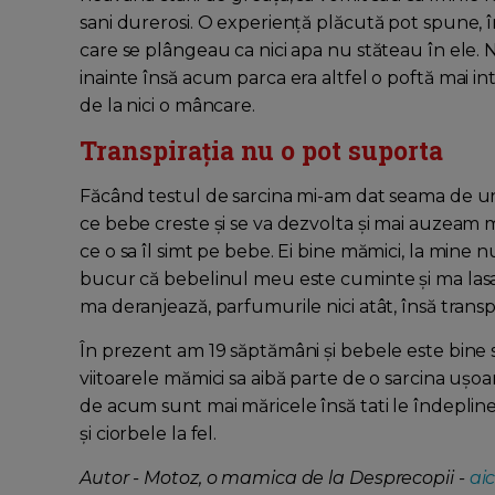
sani durerosi. O experiență plăcută pot spune, 
care se plângeau ca nici apa nu stăteau în ele.
inainte însă acum parca era altfel o poftă mai in
de la nici o mâncare.
Transpirația nu o pot suporta
Făcând testul de sarcina mi-am dat seama de un
ce bebe creste și se va dezvolta și mai auzeam 
ce o sa îl simt pe bebe. Ei bine mămici, la mine nu
bucur că bebelinul meu este cuminte și ma lasa 
ma deranjează, parfumurile nici atât, însă transpi
În prezent am 19 săptămâni și bebele este bine să
viitoarele mămici sa aibă parte de o sarcina uș
de acum sunt mai măricele însă tati le îndepline
și ciorbele la fel.
Autor - Motoz, o mamica de la Desprecopii -
aic