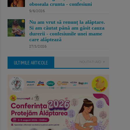
oboseala crunta - confesiuni
9/6/2026
Nu am vrut să renunț la alăptare.
Si am căutat până am găsit cauza
durerii - confesiunile unei mame
care alăptează
27/3/2026
ULTIMILE ARTICOLE
NOUTATI AICI