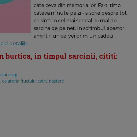
cate ceva din memoria lor. Fa-ti timp
cateva minute pe zi - si scrie despre tot
ce simti in cel mai special Jurnal de
sarcina de pe net. In schimbul acestor
amintiri unice, vei primi un cadou
aici detaliile.
burtica, in timpul sarcinii, cititi:
ului drag
calatoria fructului catre nastere