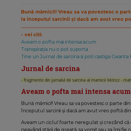
Bună mămici!! Vreau sa va povestesc o part
la începutul sarcinii și dacă am avut vreo po
- vei citi:
Aveam o pofta mai intensa acum
Transpirația nu o pot suporta
Tine un Jurnal de sarcina si poti castiga Geanta
Jurnal de sarcina
- fragmente din jurnalul de sarcina al mamicii Motoz - mate
Aveam o pofta mai intensa acum
Bună mămici!! Vreau sa va povestesc o parte di
începutul sarcinii și dacă am avut vreo poftă din
Aveam un ciclul foarte neregulat și crezând că da
neavând stării de greață, sa vomit sau sa îmi fie