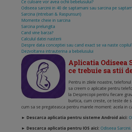
Ce culoare vor avea ochii bebelusului?
Odiseea sarcinii in 40 de saptamani sau sarcina pe sapta
Sarcina (Intrebari & Raspunsuri)
Momente cheie in sarcina
Sarcina prelungita
Cand vine barza?
Calculul datei nasterii
Despre data conceptiei sau cand exact se va naste copilul
Dezvoltarea intrauterina a bebelusului
Aplicatia Odiseea S
ce trebuie sa stii 
Pentru in zilele noastre, telefonu
sa creem o aplicatie pentru telef
la Desprecopii pentru fiecare gra
burtica, cum creste, ce teste de 
cum sa se pregateasca pentru marele moment: acela in care
► Descarca aplicatia pentru sisteme Android aici:
O
►
Descarca aplicatia pentru IOS aici:
Odiseea Sarcinii.