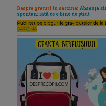
Despre greturi in sarcina:
Absența si
spontan: iată ce e bine de știut
Publicat pe blogurile gravidutelor de la
SARCINA