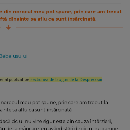
e din norocul meu pot spune, prin care am trecut
ftă dinainte sa aflu ca sunt însărcinată.
 Bebelusului
rial publicat pe
sectiunea de bloguri de la Desprecopii
n norocul meu pot spune, prin care am trecut la
ainte sa aflu ca sunt însărcinată.
că ciclul nu vine sigur este din cauza întârzierii,
 rău de la mâncare, eu având stări de ciclu cu crampe,