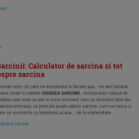
mani
?
arcinii: Calculator de sarcina si tot
despre sarcina
l smart este cel care ne insosteste la fiecare pas - ne-am hotarat
oane smart si tablete
ODISEEA SARCINII
.
Acesta este cadoul de
viduta care vrea sa stie in orice moment cum se dezvolta fatul din
sarcina urmeaza, ce pericole poate aduce sarcina, cum sa nasca si
 se va intorce cu bebelusul acasa ... de la maternitate.
diseea Sarcinii.