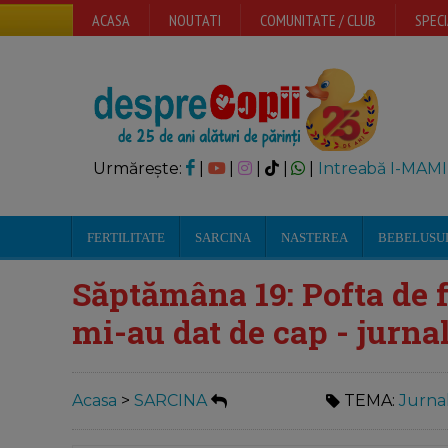
ACASA
NOUTATI
COMUNITATE / CLUB
SPECI
Urmărește:
|
|
|
|
|
Intreabă I-MAMI
FERTILITATE
SARCINA
NASTEREA
BEBELUSU
Săptămâna 19: Pofta de f
mi-au dat de cap - jurna
Acasa
>
SARCINA
TEMA:
Jurna