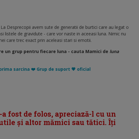
 La Desprecopii avem sute de generatii de burtici care au legat o
si listele de gravidute - care vor naste in aceeasi luna. Nimic nu
i care trec exact prin aceleasi stari si emotii.
re un grup pentru fiecare luna - cauta Mamici de
luna
prima sarcina ❤️ Grup de suport 💗 oficial
i-a fost de folos, apreciază-l cu un
tile și altor mămici sau tătici. Îți