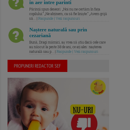
in aer intre parinti
Părinții spun deseori: „Noi nu ne certăm în fața
copilului.” „Ne abținem, ca să fie liniște.” „Avem grijă
să... |
Raspunde | Vezi raspunsuri
Naștere naturală sau prin
cezariană
Bună, Dragi mămici, aș vrea să știu dacă cele care
au născut la peste 38 de ani, ce ați ales: nașterea
naturală sau p... |
Raspunde | Vezi raspunsuri
PROPUNERI REDACTOR SEF