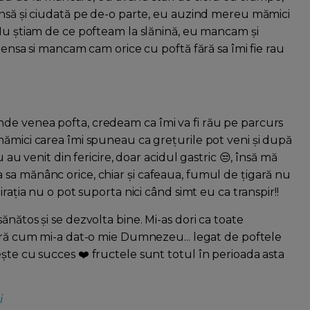
însă și ciudată pe de-o parte, eu auzind mereu mămici
 Nu știam de ce pofteam la slănină, eu mancam și
tensa si mancam cam orice cu poftă fără sa îmi fie rau
de venea pofta, credeam ca îmi va fi rău pe parcurs
mămici carea îmi spuneau ca grețurile pot veni și după
 au venit din fericire, doar acidul gastric 😒, însă mă
sa mănânc orice, chiar și cafeaua, fumul de țigară nu
rația nu o pot suporta nici când simt eu ca transpir!!
nătos și se dezvolta bine. Mi-as dori ca toate
oară cum mi-a dat-o mie Dumnezeu... legat de poftele
ște cu succes ❤️ fructele sunt totul în perioada asta
i