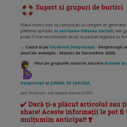
Suport si grupuri de burtici
Sfatul nostru este sa comunicati cu colegele de generatie.
prietenie speciala.
In sectiunea Odiseea Sarcinii,
veti ga
poate fi mai reconfortant decat sa pastrati legatura cu feme
→ Cauta si pe
Facebook Desprecopii
- Desprecopii a
anul
(de exemplu - Mamici de Decembrie 2023)
Vino pe grupurile noastre secrete
Gravide la 
Desprecopii
si
JURNAL DE SARCINA
autor: Desprecopii - toate drepturile rezervate (c) 2023
✔️ Dacă ți-a plăcut articolul sau ț
share! Aceste informații le pot fi u
mulțumim anticipat! ❣️