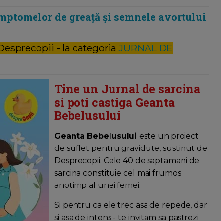
mptomelor de greață și semnele avortului
 Desprecopii - la categoria
JURNAL DE
Tine un Jurnal de sarcina
si poti castiga Geanta
Bebelusului
Geanta Bebelusului
este un proiect
de suflet pentru gravidute, sustinut de
Desprecopii. Cele 40 de saptamani de
sarcina constituie cel mai frumos
anotimp al unei femei.
Si pentru ca ele trec asa de repede, dar
si asa de intens - te invitam sa pastrezi