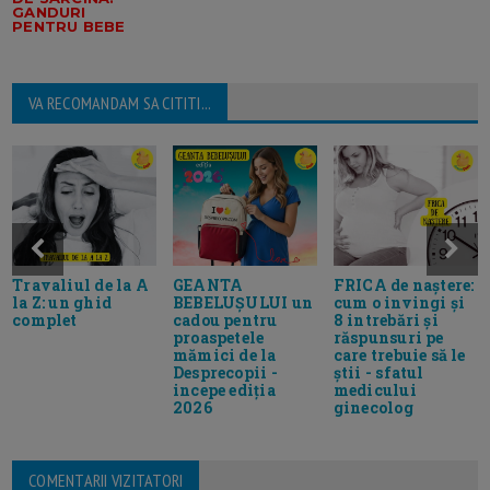
GANDURI
PENTRU BEBE
VA RECOMANDAM SA CITITI...
Travaliul de la A
GEANTA
FRICA de naștere:
la Z: un ghid
BEBELUȘULUI un
cum o invingi și
complet
cadou pentru
8 intrebări și
proaspetele
răspunsuri pe
mămici de la
care trebuie să le
Desprecopii -
știi - sfatul
incepe ediția
medicului
2026
ginecolog
COMENTARII VIZITATORI