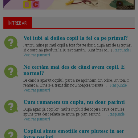
ÎNTREBARI
Voi iubi al doilea copil la fel ca pe primul?
Pentru mine primul copil a fost foarte dorit, după ani de așteptări
și o sarcină pierduta la 16 săptămâni. Sunt însărc... |
Raspunde |
Vezi raspunsuri
Ne certăm mai des de când avem copil. E
normal?
De când a apărut copilul, parcă ne aprindem din orice. Un ton. O
remarcă. Cine s-a trezit din nou noaptea trecuta.... |
Raspunde |
Vezi raspunsuri
Cum ramanem un cuplu, nu doar parinti
După apariția copiilor, multe cupluri descoperă ceva ce nu se
spune prea des: relația se mută pe plan secund. ... |
Raspunde |
Vezi raspunsuri
Copilul simte emotiile care plutesc in aer
intre parinti