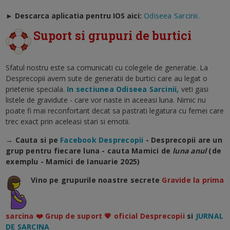
►
Descarca aplicatia pentru IOS aici:
Odiseea Sarcinii.
Suport si grupuri de burtici
Sfatul nostru este sa comunicati cu colegele de generatie. La
Desprecopii avem sute de generatii de burtici care au legat o
prietenie speciala.
In sectiunea Odiseea Sarcinii,
veti gasi
listele de gravidute - care vor naste in aceeasi luna. Nimic nu
poate fi mai reconfortant decat sa pastrati legatura cu femei care
trec exact prin aceleasi stari si emotii.
→ Cauta si pe
Facebook Desprecopii
- Desprecopii are un
grup pentru fiecare luna - cauta Mamici de
luna anul
(de
exemplu - Mamici de Ianuarie 2025)
Vino pe grupurile noastre secrete
Gravide la prima
sarcina ❤️ Grup de suport 💗 oficial Desprecopii
si
JURNAL
DE SARCINA