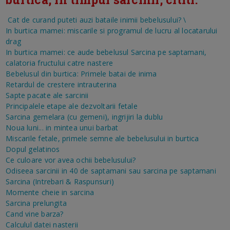
Cat de curand puteti auzi bataile inimii bebelusului?
\
In burtica mamei: miscarile si programul de lucru al locatarului
drag
In burtica mamei: ce aude bebelusul
Sarcina pe saptamani,
calatoria fructului catre nastere
Bebelusul din burtica: Primele batai de inima
Retardul de crestere intrauterina
Sapte pacate ale sarcinii
Principalele etape ale dezvoltarii fetale
Sarcina gemelara (cu gemeni), ingrijiri la dublu
Noua luni... in mintea unui barbat
Miscarile fetale, primele semne ale bebelusului in burtica
Dopul gelatinos
Ce culoare vor avea ochii bebelusului?
Odiseea sarcinii in 40 de saptamani sau sarcina pe saptamani
Sarcina (Intrebari & Raspunsuri)
Momente cheie in sarcina
Sarcina prelungita
Cand vine barza?
Calculul datei nasterii