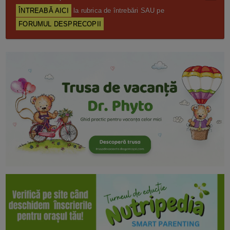
ÎNTREABĂ AICI
la rubrica de întrebări SAU pe
FORUMUL DESPRECOPII