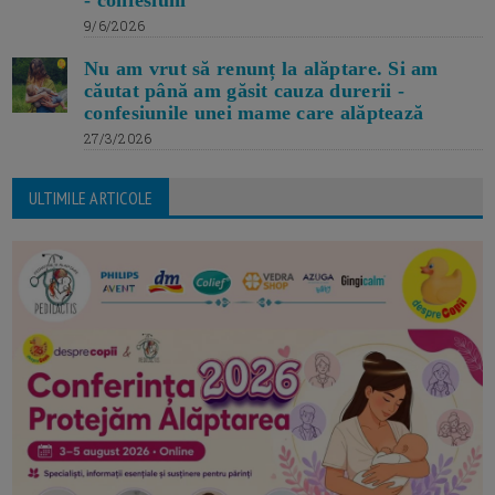
- confesiuni
9/6/2026
Nu am vrut să renunț la alăptare. Si am
căutat până am găsit cauza durerii -
confesiunile unei mame care alăptează
27/3/2026
ULTIMILE ARTICOLE