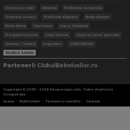
Doresc un copil
Adoptia
Probleme cu sarcina
Urmeaza sa nasc
Probleme alaptare
Bebe plange
Bebe febra
Caut bona
Cresa, Gradinta
Mergem la scoala
Copil bolnav
Copii cu nevoi speciale
Gemeni, Tripleti
Legislativ
CONCURSURI
Modifică Setările
Parteneri:
ClubulBebelusilor.ro
Copyright © 2000 - 2026
Desprecopii.com
. Toate drepturile
inregistrate.
Acasa
Publicitate
Termeni si conditii
Contact