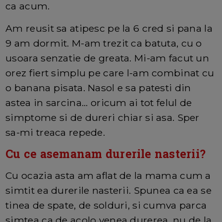
ca acum.
Am reusit sa atipesc pe la 6 cred si pana la
9 am dormit. M-am trezit ca batuta, cu o
usoara senzatie de greata. Mi-am facut un
orez fiert simplu pe care l-am combinat cu
o banana pisata. Nasol e sa patesti din
astea in sarcina... oricum ai tot felul de
simptome si de dureri chiar si asa. Sper
sa-mi treaca repede.
Cu ce asemanam durerile nasterii?
Cu ocazia asta am aflat de la mama cum a
simtit ea durerile nasterii. Spunea ca ea se
tinea de spate, de solduri, si cumva parca
simtea ca de acolo venea durerea, nu de la