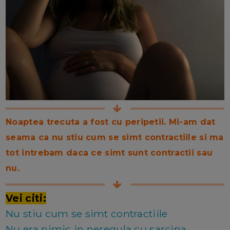
Noaptea trecuta a fost cu peripetii. Mi-am dat
seama ca nu stiu cum se simt contractiile si ma
tot intrebam daca ce simt sunt contractii sau
nu.
Vei citi:
Nu stiu cum se simt contractiile
Nu era nimic in neregula cu sarcina