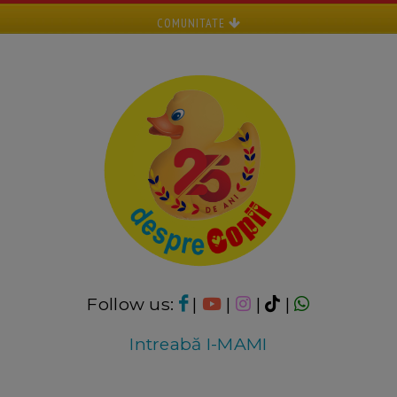
COMUNITATE
Follow us:
|
|
|
|
Intreabă I-MAMI