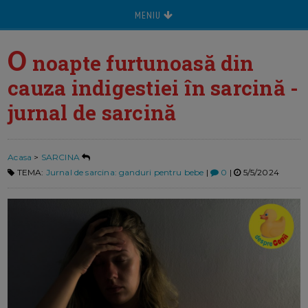
MENIU
O
noapte furtunoasă din
cauza indigestiei în sarcină -
jurnal de sarcină
Acasa
>
SARCINA
TEMA:
Jurnal de sarcina: ganduri pentru bebe
|
0
|
5/5/2024