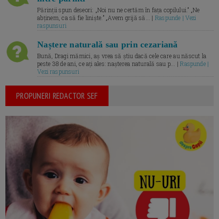
Părinții spun deseori: „Noi nu ne certăm în fața copilului.” „Ne
abținem, ca să fie liniște.” „Avem grijă să... |
Raspunde | Vezi
raspunsuri
Naștere naturală sau prin cezariană
Bună, Dragi mămici, aș vrea să știu dacă cele care au născut la
peste 38 de ani, ce ați ales: nașterea naturală sau p... |
Raspunde |
Vezi raspunsuri
PROPUNERI REDACTOR SEF