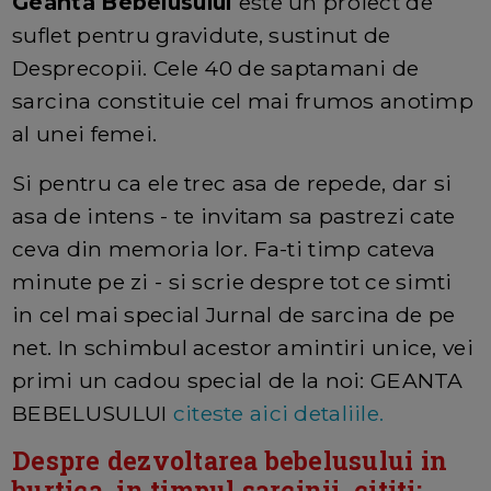
Geanta Bebelusului
este un proiect de
suflet pentru gravidute, sustinut de
Desprecopii. Cele 40 de saptamani de
sarcina constituie cel mai frumos anotimp
al unei femei.
Si pentru ca ele trec asa de repede, dar si
asa de intens - te invitam sa pastrezi cate
ceva din memoria lor. Fa-ti timp cateva
minute pe zi - si scrie despre tot ce simti
in cel mai special Jurnal de sarcina de pe
net. In schimbul acestor amintiri unice, vei
primi un cadou special de la noi: GEANTA
BEBELUSULUI
citeste aici detaliile.
Despre dezvoltarea bebelusului in
burtica, in timpul sarcinii, cititi: