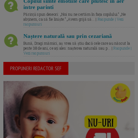
Copilul simte emotiile care plutesc in aer
intre parinti
Părinții spun deseori: „Noi nu ne certăm în fața copilului.” „Ne
abținem, ca să fie liniște.” „Avem grijă să... |
Raspunde | Vezi
raspunsuri
Naștere naturală sau prin cezariană
Bună, Dragi mămici, aș vrea să știu dacă cele care au născut la
peste 38 de ani, ce ați ales: nașterea naturală sau p... |
Raspunde |
Vezi raspunsuri
PROPUNERI REDACTOR SEF