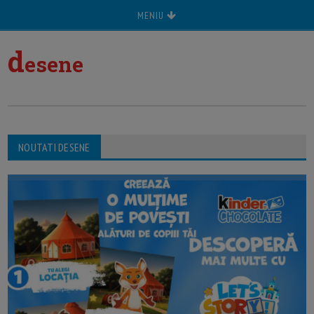
MENIU
d
esene
NOUTATI DESENE