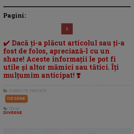
Pagini:
1
✔️ Dacă ți-a plăcut articolul sau ți-a
fost de folos, apreciază-l cu un
share! Aceste informații le pot fi
utile și altor mămici sau tătici. Îți
mulțumim anticipat! ❣️
SUBIECTE TRATATE:
DESENE
TEMA:
DIVERSE