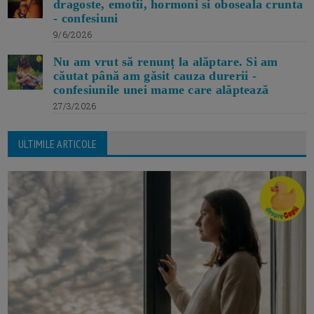
dragoste, emotii, hormoni si oboseala crunta
- confesiuni
9/6/2026
Nu am vrut să renunț la alăptare. Si am
căutat până am găsit cauza durerii -
confesiunile unei mame care alăptează
27/3/2026
ULTIMILE ARTICOLE