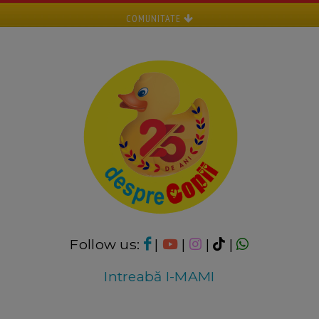
COMUNITATE
Follow us:
|
|
|
|
Intreabă I-MAMI