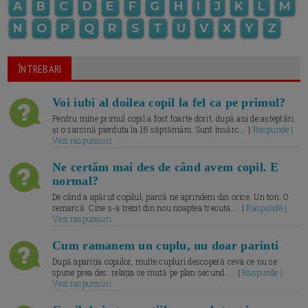
A
B
C
D
E
F
G
H
I
J
K
L
M
N
O
P
Q
R
S
T
U
V
X
Y
Z
ÎNTREBARI
Voi iubi al doilea copil la fel ca pe primul?
Pentru mine primul copil a fost foarte dorit, după ani de așteptări
și o sarcină pierduta la 16 săptămâni. Sunt însărc... |
Raspunde |
Vezi raspunsuri
Ne certăm mai des de când avem copil. E
normal?
De când a apărut copilul, parcă ne aprindem din orice. Un ton. O
remarcă. Cine s-a trezit din nou noaptea trecuta.... |
Raspunde |
Vezi raspunsuri
Cum ramanem un cuplu, nu doar parinti
După apariția copiilor, multe cupluri descoperă ceva ce nu se
spune prea des: relația se mută pe plan secund. ... |
Raspunde |
Vezi raspunsuri