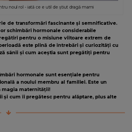
entru noul rol - iată ce e util de știut dragă mami
rie de transformări fascinante și semnificative.
nor schimbări hormonale considerabile
pregătiri pentru o misiune viitoare extrem de
erioadă este plină de întrebări și curiozități cu
ză sânii și cum aceștia sunt pregătiți pentru
himbări hormonale sunt esențiale pentru
ională a noului membru al familiei. Este un
 magia maternității!
 și cum îi pregătesc pentru alăptare, plus alte