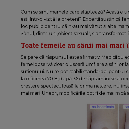
Cum se simt mamele care alãpteazã? Acasã e una
esti într-o vizitã la prieteni? Expertii sustin cã
loc public pentru cã n-au mai vãzut si alte mame f
Sânul, dintr-un „obiect sexual“, s-a transformat 
Toate femeile au sânii mai mari î
Se pare cã rãspunsul este afirmativ. Medicii cu 
femei observã doar o usoarã umflare a sânilor la
sutienului. Nu se pot stabili standarde, pentru c
la mãrimea 70 B, dupã 36 de sãptãmâni se ajunge 
crestere spectaculoasã la prima nastere, nu în
mai mari. Uneori, modificãrile pot fi de mai micã