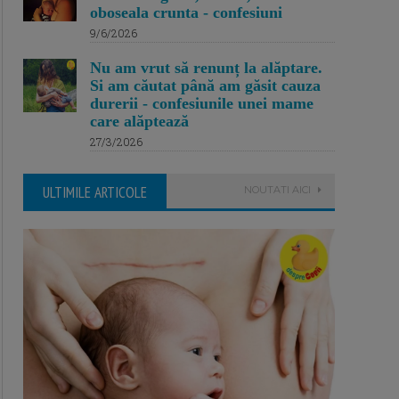
oboseala crunta - confesiuni
9/6/2026
Nu am vrut să renunț la alăptare.
Si am căutat până am găsit cauza
durerii - confesiunile unei mame
care alăptează
27/3/2026
ULTIMILE ARTICOLE
NOUTATI AICI