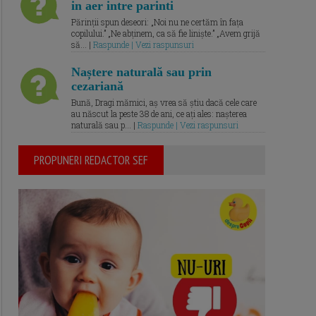
in aer intre parinti
Părinții spun deseori: „Noi nu ne certăm în fața
copilului.” „Ne abținem, ca să fie liniște.” „Avem grijă
să... |
Raspunde | Vezi raspunsuri
Naștere naturală sau prin
cezariană
Bună, Dragi mămici, aș vrea să știu dacă cele care
au născut la peste 38 de ani, ce ați ales: nașterea
naturală sau p... |
Raspunde | Vezi raspunsuri
PROPUNERI REDACTOR SEF