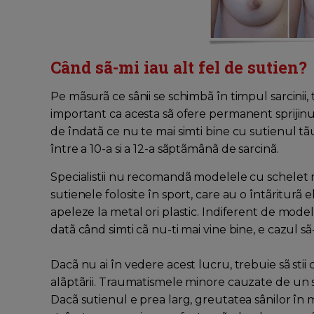
Când sã-mi iau alt fel de sutien?
Pe mãsurã ce sânii se schimbã în timpul sarcinii,
important ca acesta sã ofere permanent sprijinu
de îndatã ce nu te mai simti bine cu sutienul tã
între a 10-a si a 12-a sãptãmânã de sarcinã.
Specialistii nu recomandã modelele cu schelet m
sutienele folosite în sport, care au o întãriturã e
apeleze la metal ori plastic. Indiferent de model
datã când simti cã nu-ti mai vine bine, e cazul sã
Dacã nu ai în vedere acest lucru, trebuie sã stii c
alãptãrii. Traumatismele minore cauzate de un 
Dacã sutienul e prea larg, greutatea sânilor în 