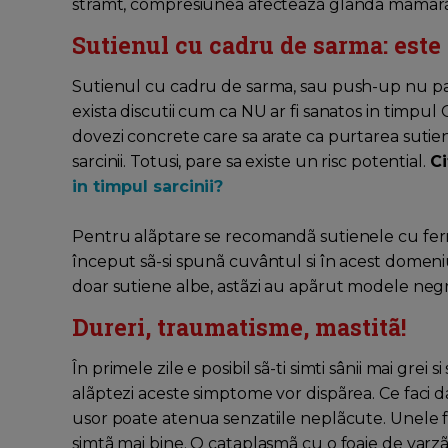
strâmt, compresiunea afecteazã glanda mamarã
Sutienul cu cadru de sarma: este
Sutienul cu cadru de sarma, sau push-up nu pare s
exista discutii cum ca NU ar fi sanatos in timpul 
dovezi concrete care sa arate ca purtarea suti
sarcinii. Totusi, pare sa existe un risc potential.
Ci
in timpul sarcinii?
Pentru alãptare se recomandã sutienele cu fer
început sã-si spunã cuvântul si în acest domen
doar sutiene albe, astãzi au apãrut modele negr
Dureri, traumatisme, mastitã!
În primele zile e posibil sã-ti simti sânii mai grei
alãptezi aceste simptome vor dispãrea. Ce faci 
usor poate atenua senzatiile neplãcute. Unele f
simtã mai bine. O cataplasmã cu o foaie de varzã 