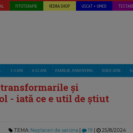
AL
FITOTERAPIE
VEDRA SHOP
USCAT + UMED
TESTARE
L
1-3 ANI
4-12 ANI
FAMILIE, PARENTING
EDUCATIE
S
 transformarile și
 - iată ce e util de știut
TEMA:
Neplaceri de sarcina
|
19
|
25/8/2024