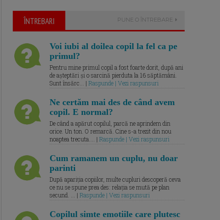
ÎNTREBARI
PUNE O ÎNTREBARE
Voi iubi al doilea copil la fel ca pe
primul?
Pentru mine primul copil a fost foarte dorit, după ani
de așteptări și o sarcină pierduta la 16 săptămâni.
Sunt însărc... |
Raspunde | Vezi raspunsuri
Ne certăm mai des de când avem
copil. E normal?
De când a apărut copilul, parcă ne aprindem din
orice. Un ton. O remarcă. Cine s-a trezit din nou
noaptea trecuta.... |
Raspunde | Vezi raspunsuri
Cum ramanem un cuplu, nu doar
parinti
După apariția copiilor, multe cupluri descoperă ceva
ce nu se spune prea des: relația se mută pe plan
secund. ... |
Raspunde | Vezi raspunsuri
Copilul simte emotiile care plutesc