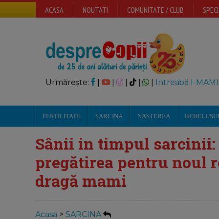
ACASA
NOUTATI
COMUNITATE / CLUB
SPECI
Urmărește:
|
|
|
|
|
Intreabă I-MAMI
FERTILITATE
SARCINA
NASTEREA
BEBELUSU
Sânii in timpul sarcinii:
pregătirea pentru noul rol
dragă mami
Acasa
>
SARCINA