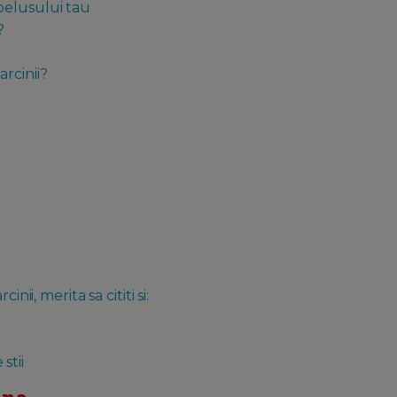
belusului tau
?
rcinii?
nii, merita sa cititi si:
 stii