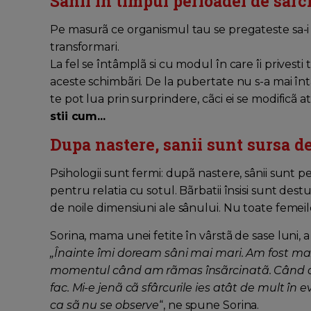
Sanii in timpul perioadei de sarc
Pe masurã ce organismul tau se pregateste sa-i as
transformari.
La fel se întâmplã si cu modul în care îi prive
aceste schimbãri. De la pubertate nu s-a mai înt
te pot lua prin surprindere, cãci ei se modificã at
stii cum...
Dupa nastere, sanii sunt sursa d
Psihologii sunt fermi: dupã nastere, sânii sunt p
pentru relatia cu sotul. Bãrbatii însisi sunt des
de noile dimensiuni ale sânului. Nu toate femei
Sorina, mama unei fetite în vârstã de sase luni,
„Înainte îmi doream sâni mai mari. Am fost ma
momentul când am rãmas însãrcinatã. Când am
fac. Mi-e jenã cã sfârcurile ies atât de mult în
ca sã nu se observe
“, ne spune Sorina.