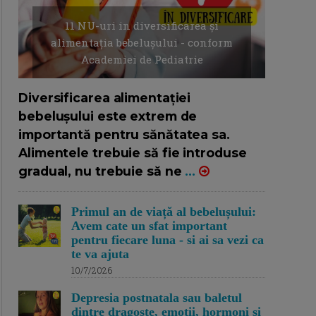
11 NU-uri in diversificarea și
alimentația bebelușului - conform
Academiei de Pediatrie
16/7/2026
AUTOR: EDITOR DC.
Diversificarea alimentației
bebelușului este extrem de
importantă pentru sănătatea sa.
Alimentele trebuie să fie introduse
gradual, nu trebuie să ne
...
Primul an de viață al bebelușului:
Avem cate un sfat important
pentru fiecare luna - si ai sa vezi ca
te va ajuta
10/7/2026
Depresia postnatala sau baletul
dintre dragoste, emotii, hormoni si