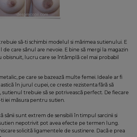
 trebuie sã-ti schimbi modelul si mãrimea sutienului. E
l de care sânul are nevoie. E bine sã mergi la magazin
u obisnuit, lucru care se întâmplã cel mai probabil
etalic, pe care se bazeazã multe femei. Ideale ar fi
lasticã în jurul cupei, ce creste rezistenta fãrã sã
, sutienul trebuie sã se potriveascã perfect. De fiecare
-ti iei mãsura pentru sutien.
ã sânii sunt extrem de sensibili în timpul sarcinii si
sutien nepotrivit pot avea efecte pe termen lung.
miscare solicitã ligamentele de sustinere. Dacã e prea