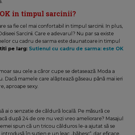
.
 OK in timpul sarcinii?
a fie cel mai confortabil in timpul sarcinii. In plus,
Odiseei Sarcinii. Care e adevarul? Nu par sa existe
enelor cu cadru de sarma este daunatoare in timpul
titi pe larg:
Sutienul cu cadru de sarma: este OK
moar sau cele a cãror cupe se detaseazã. Moda a
iu. Dacã mamele care alãpteazã gãseau pânã mai ieri
e, aproape sexy.
 si sã ai o senzatie de cãldurã localã. Pe mãsurã ce
dacã dupã 24 de ore nu vezi vreo ameliorare? Masajul
emei spun cã un tricou cãlduros le-a ajutat sã se
introdusã în sutien e un leac „bãbesc“, dar eficace.