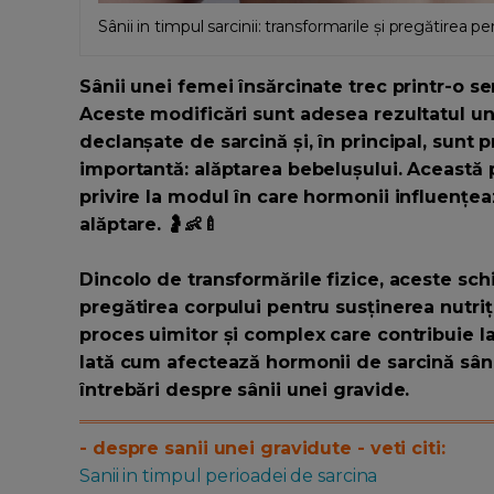
Sânii in timpul sarcinii: transformarile și pregătirea p
Sânii unei femei însărcinate trec printr-o se
Aceste modificări sunt adesea rezultatul u
declanșate de sarcină și, în principal, sunt 
importantă: alăptarea bebelușului. Această p
privire la modul în care hormonii influențea
alăptare. 🤰👶🍼
Dincolo de transformările fizice, aceste sc
pregătirea corpului pentru susținerea nutriț
proces uimitor și complex care contribuie la
Iată cum afectează hormonii de sarcină sânii
întrebări despre sânii unei gravide.
- despre sanii unei gravidute - veti citi:
Sanii in timpul perioadei de sarcina