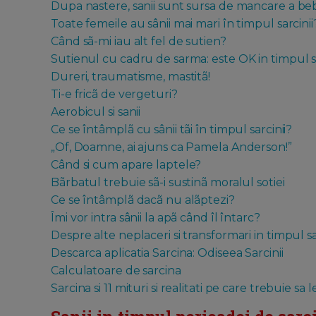
Dupa nastere, sanii sunt sursa de mancare a be
Toate femeile au sânii mai mari în timpul sarcinii
Când sã-mi iau alt fel de sutien?
Sutienul cu cadru de sarma: este OK in timpul sa
Dureri, traumatisme, mastitã!
Ti-e fricã de vergeturi?
Aerobicul si sanii
Ce se întâmplã cu sânii tãi în timpul sarcinii?
„Of, Doamne, ai ajuns ca Pamela Anderson!”
Când si cum apare laptele?
Bãrbatul trebuie sã-i sustinã moralul sotiei
Ce se întâmplã dacã nu alãptezi?
Îmi vor intra sânii la apã când îl întarc?
Despre alte neplaceri si transformari in timpul sarci
Descarca aplicatia Sarcina: Odiseea Sarcinii
Calculatoare de sarcina
Sarcina si 11 mituri si realitati pe care trebuie sa le