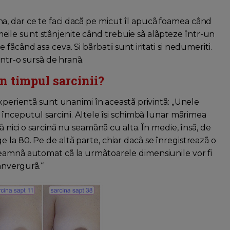
, dar ce te faci dacã pe micut îl apucã foamea când
 femeile sunt stânjenite când trebuie sã alãpteze într-un
ãcând asa ceva. Si bãrbatii sunt iritati si nedumeriti.
într-o sursã de hranã.
n timpul sarcinii?
experientã sunt unanimi în aceastã privintã: „Unele
 începutul sarcinii. Altele îsi schimbã lunar mãrimea
ã nici o sarcinã nu seamãnã cu alta. În medie, însã, de
la 80. Pe de altã parte, chiar dacã se înregistreazã o
seamnã automat cã la urmãtoarele dimensiunile vor fi
 anvergurã.“