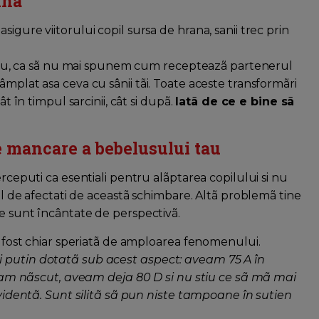
ina
igure viitorului copil sursa de hrana, sanii trec prin
sti tu, ca sã nu mai spunem cum recepteazã partenerul
âmplat asa ceva cu sânii tãi. Toate aceste transformãri
ât în timpul sarcinii, cât si dupã.
Iatã de ce e bine sã
e mancare a bebelusului tau
erceputi ca esentiali pentru alãptarea copilului si nu
tul de afectati de aceastã schimbare. Altã problemã tine
le sunt încântate de perspectivã.
 a fost chiar speriatã de amploarea fenomenului.
i putin dotatã sub acest aspect: aveam 75 A în
 nãscut, aveam deja 80 D si nu stiu ce sã mã mai
 evidentã. Sunt silitã sã pun niste tampoane în sutien