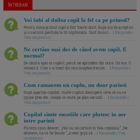
ÎNTREBARI
Voi iubi al doilea copil la fel ca pe primul?
Pentru mine primul copil a fost foarte dorit, după ani de așteptări
și o sarcină pierduta la 16 săptămâni. Sunt însărc... |
Raspunde |
Vezi raspunsuri
Ne certăm mai des de când avem copil. E
normal?
De când a apărut copilul, parcă ne aprindem din orice. Un ton. O
remarcă. Cine s-a trezit din nou noaptea trecuta.... |
Raspunde |
Vezi raspunsuri
Cum ramanem un cuplu, nu doar parinti
După apariția copiilor, multe cupluri descoperă ceva ce nu se
spune prea des: relația se mută pe plan secund. ... |
Raspunde |
Vezi raspunsuri
Copilul simte emotiile care plutesc in aer
intre parinti
Părinții spun deseori: „Noi nu ne certăm în fața copilului.” „Ne
abținem, ca să fie liniște.” „Avem grijă să... |
Raspunde | Vezi
raspunsuri