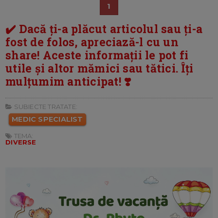
1
✔️ Dacă ți-a plăcut articolul sau ți-a
fost de folos, apreciază-l cu un
share! Aceste informații le pot fi
utile și altor mămici sau tătici. Îți
mulțumim anticipat! ❣️
SUBIECTE TRATATE:
MEDIC SPECIALIST
TEMA:
DIVERSE