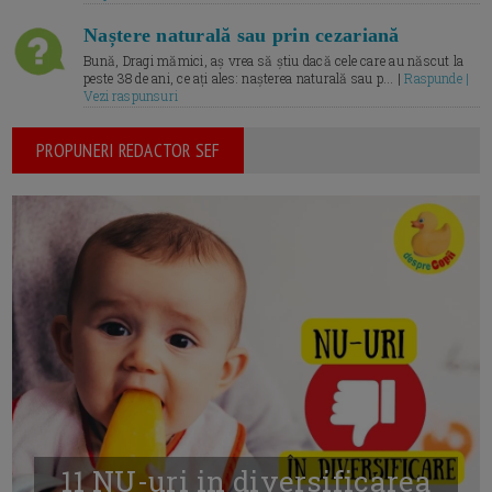
Naștere naturală sau prin cezariană
Bună, Dragi mămici, aș vrea să știu dacă cele care au născut la
peste 38 de ani, ce ați ales: nașterea naturală sau p... |
Raspunde |
Vezi raspunsuri
PROPUNERI REDACTOR SEF
11 NU-uri in diversificarea