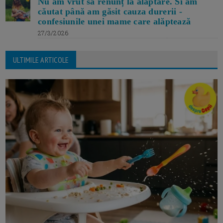
Nu am vrut să renunț la alăptare. Si am
căutat până am găsit cauza durerii -
confesiunile unei mame care alăptează
27/3/2026
ULTIMILE ARTICOLE