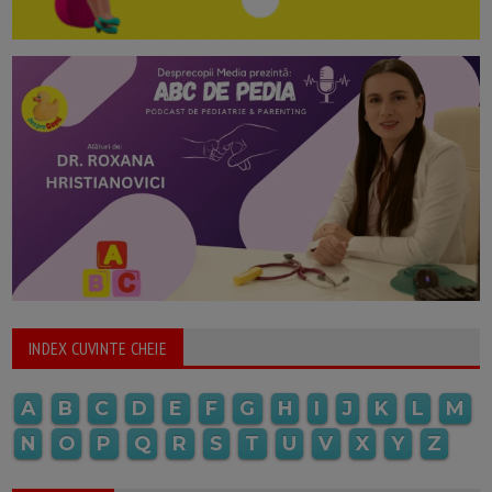
INDEX CUVINTE CHEIE
A
B
C
D
E
F
G
H
I
J
K
L
M
N
O
P
Q
R
S
T
U
V
X
Y
Z