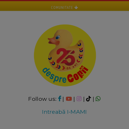
COMUNITATE
Follow us:
|
|
|
|
Intreabă I-MAMI