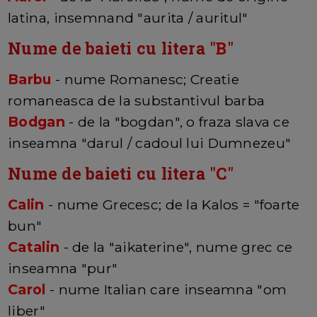
latina, insemnand "aurita / auritul"
Nume de baieti cu litera "
B
"
Barbu
- nume Romanesc; Creatie
romaneasca de la substantivul barba
Bodgan
- de la "bogdan", o fraza slava ce
inseamna "darul / cadoul lui Dumnezeu"
Nume de baieti cu litera "
C
"
Calin
- nume Grecesc; de la Kalos = "foarte
bun"
Catalin
- de la "aikaterine", nume grec ce
inseamna "pur"
Carol
- nume Italian care inseamna "om
liber"