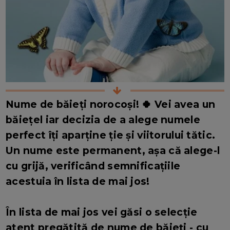
Nume de băieți norocoși! 🍀 Vei avea un
băiețel iar decizia de a alege numele
perfect îți aparține ție și viitorului tătic.
Un nume este permanent, așa că alege-l
cu grijă, verificând semnificațiile
acestuia în lista de mai jos!
În lista de mai jos vei găsi o selecție
atent pregătită de nume de băieți - cu