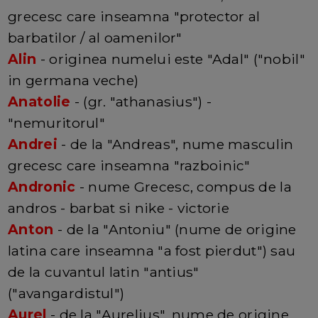
grecesc care inseamna "protector al
barbatilor / al oamenilor"
Alin
- originea numelui este "Adal" ("nobil"
in germana veche)
Anatolie
- (gr. "athanasius") -
"nemuritorul"
Andrei
- de la "Andreas", nume masculin
grecesc care inseamna "razboinic"
Andronic
- nume Grecesc, compus de la
andros - barbat si nike - victorie
Anton
- de la "Antoniu" (nume de origine
latina care inseamna "a fost pierdut") sau
de la cuvantul latin "antius"
("avangardistul")
Aurel
- de la "Aurelius", nume de origine