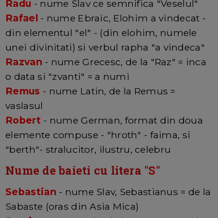
Radu
- nume Slav ce semnifica "Veselul"
Rafael
- nume Ebraic, Elohim a vindecat -
din elementul "el" - (din elohim, numele
unei divinitati) si verbul rapha "a vindeca"
Razvan
- nume Grecesc, de la "Raz" = inca
o data si "zvanti" = a numi
Remus
- nume Latin, de la Remus =
vaslasul
Robert
- nume German, format din doua
elemente compuse - "hroth" - faima, si
"berth"- stralucitor, ilustru, celebru
Nume de baieti cu litera "
S
"
Sebastian
- nume Slav, Sebastianus = de la
Sabaste (oras din Asia Mica)