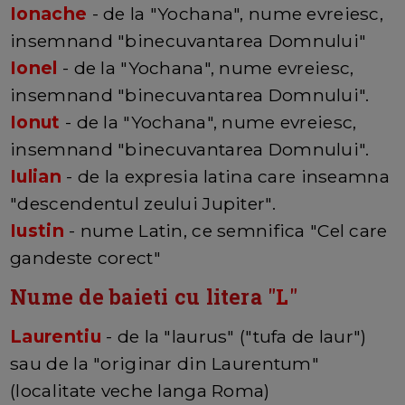
Ionache
- de la "Yochana", nume evreiesc,
insemnand "binecuvantarea Domnului"
Ionel
- de la "Yochana", nume evreiesc,
insemnand "binecuvantarea Domnului".
Ionut
- de la "Yochana", nume evreiesc,
insemnand "binecuvantarea Domnului".
Iulian
- de la expresia latina care inseamna
"descendentul zeului Jupiter".
Iustin
- nume Latin, ce semnifica "Cel care
gandeste corect"
Nume de baieti cu litera "
L
"
Laurentiu
- de la "laurus" ("tufa de laur")
sau de la "originar din Laurentum"
(localitate veche langa Roma)