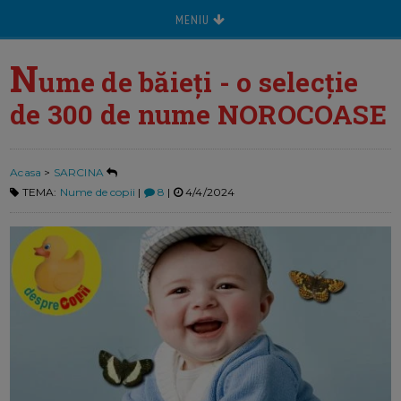
MENIU
N
ume de băieți - o selecție
de 300 de nume NOROCOASE
Acasa
>
SARCINA
TEMA:
Nume de copii
|
8
|
4/4/2024