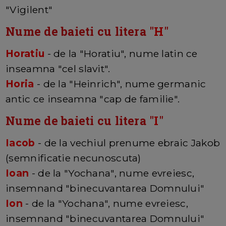
"Vigilent"
Nume de baieti cu litera "
H
"
Horatiu
- de la "Horatiu", nume latin ce
inseamna "cel slavit".
Horia
- de la "Heinrich", nume germanic
antic ce inseamna "cap de familie".
Nume de baieti cu litera "
I
"
Iacob
- de la vechiul prenume ebraic Jakob
(semnificatie necunoscuta)
Ioan
- de la "Yochana", nume evreiesc,
insemnand "binecuvantarea Domnului"
Ion
- de la "Yochana", nume evreiesc,
insemnand "binecuvantarea Domnului"