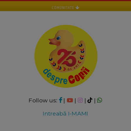
COMUNITATE
Follow us:
|
|
|
|
Intreabă I-MAMI