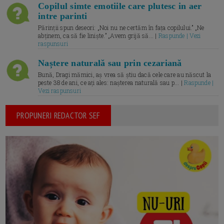
Copilul simte emotiile care plutesc in aer
intre parinti
Părinții spun deseori: „Noi nu ne certăm în fața copilului.” „Ne
abținem, ca să fie liniște.” „Avem grijă să... |
Raspunde | Vezi
raspunsuri
Naștere naturală sau prin cezariană
Bună, Dragi mămici, aș vrea să știu dacă cele care au născut la
peste 38 de ani, ce ați ales: nașterea naturală sau p... |
Raspunde |
Vezi raspunsuri
PROPUNERI REDACTOR SEF