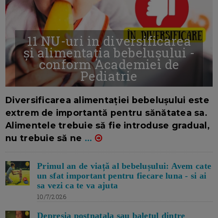
11 NU-uri in diversificarea
și alimentația bebelușului -
conform Academiei de
Pediatrie
16/7/2026
AUTOR: EDITOR DC.
Diversificarea alimentației bebelușului este
extrem de importantă pentru sănătatea sa.
Alimentele trebuie să fie introduse gradual,
nu trebuie să ne
...
Primul an de viață al bebelușului: Avem cate
un sfat important pentru fiecare luna - si ai
sa vezi ca te va ajuta
10/7/2026
Depresia postnatala sau baletul dintre