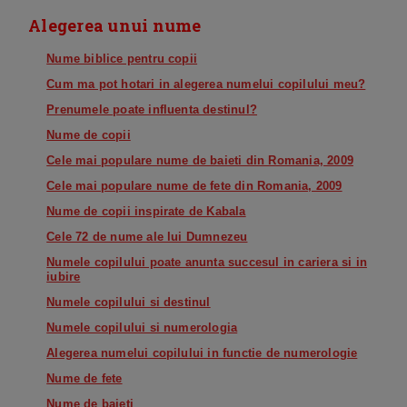
Alegerea unui nume
Nume biblice pentru copii
Cum ma pot hotari in alegerea numelui copilului meu?
Prenumele poate influenta destinul?
Nume de copii
Cele mai populare nume de baieti din Romania, 2009
Cele mai populare nume de fete din Romania, 2009
Nume de copii inspirate de Kabala
Cele 72 de nume ale lui Dumnezeu
Numele copilului poate anunta succesul in cariera si in
iubire
Numele copilului si destinul
Numele copilului si numerologia
Alegerea numelui copilului in functie de numerologie
Nume de fete
Nume de baieti