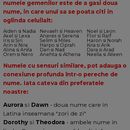
numele gemenilor este de a gasi doua
nume, in care unul sa se poata citi in
oglinda celuilalt:
Aiden si Nadia
Nevaeh si Heaven
Noel si Leon
Axel si Lexa
Aneres si Serena
Flor si Ralf
Iris si Siri
Selim si Miles
Haron si Norah
Arin si Nira
Harpo si Oprah
Kira si Arik
Alina si Anila
Dan si Nad
Dara si Arad
Oren si Nero
Anehta si Athena
Neelia si Aileen
Numele cu sensuri similare, pot adauga o
conexiune profunda într-o pereche de
nume. Iata cateva din preferatele
noastre:
Aurora
si
Dawn
- doua nume care in
Latina inseamana "zori de zi"
Dorothy
si
Theodora
- ambele nume in