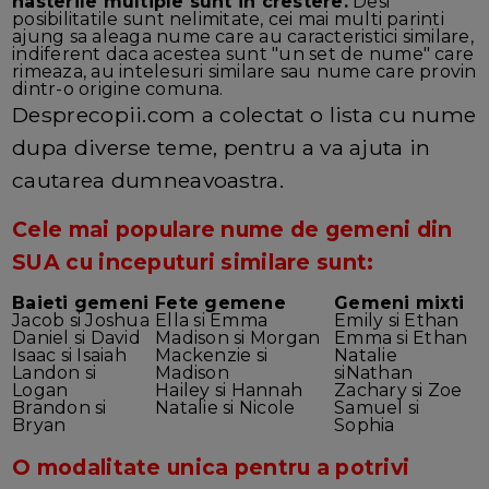
nasterile multiple sunt in crestere.
Desi
posibilitatile sunt nelimitate, cei mai multi parinti
ajung sa aleaga nume care au caracteristici similare,
indiferent daca acestea sunt "un set de nume" care
rimeaza, au intelesuri similare sau nume care provin
dintr-o origine comuna.
Desprecopii.com a colectat o lista cu nume
dupa diverse teme, pentru a va ajuta in
cautarea dumneavoastra.
Cele mai populare nume de gemeni din
SUA cu inceputuri similare sunt:
Baieti gemeni
Fete gemene
Gemeni mixti
Jacob si Joshua
Ella si Emma
Emily si Ethan
Daniel si David
Madison si Morgan
Emma si Ethan
Isaac si Isaiah
Mackenzie si
Natalie
Landon si
Madison
siNathan
Logan
Hailey si Hannah
Zachary si Zoe
Brandon si
Natalie si Nicole
Samuel si
Bryan
Sophia
O modalitate unica pentru a potrivi