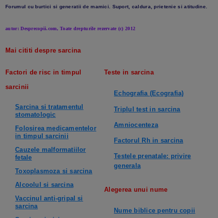
Forumul cu burtici si generatii de mamici. Suport, caldura, prietenie si atitudine.
autor: Desprecopii.com,
Toate drepturile rezervate (c) 2012
Mai cititi despre sarcina
Factori de risc in timpul
Teste in sarcina
sarcinii
Echografia (Ecografia)
Sarcina si tratamentul
Triplul test in sarcina
stomatologic
Amniocenteza
Folosirea medicamentelor
in timpul sarcinii
Factorul Rh in sarcina
Cauzele malformatiilor
Testele prenatale: privire
fetale
generala
Toxoplasmoza si sarcina
Alcoolul si sarcina
Alegerea unui nume
Vaccinul anti-gripal si
sarcina
Nume biblice pentru copii