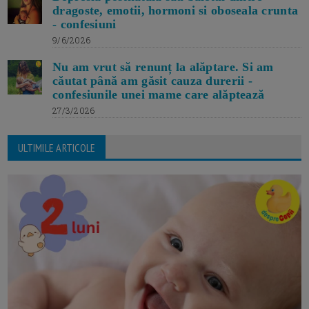
dragoste, emotii, hormoni si oboseala crunta
- confesiuni
9/6/2026
Nu am vrut să renunț la alăptare. Si am
căutat până am găsit cauza durerii -
confesiunile unei mame care alăptează
27/3/2026
ULTIMILE ARTICOLE