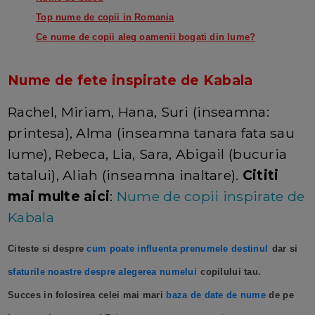
Top nume de copii in Romania
Ce nume de copii aleg oamenii bogati din lume?
Nume de fete inspirate de Kabala
Rachel, Miriam, Hana, Suri (inseamna:
printesa), Alma (inseamna tanara fata sau
lume), Rebeca, Lia, Sara, Abigail (bucuria
tatalui), Aliah (inseamna inaltare).
Cititi
mai multe aici
:
Nume de copii inspirate de
Kabala
Citeste si despre
cum poate influenta prenumele destinul
dar si
sfaturile noastre despre alegerea numelui
copilului tau.
Succes in folosirea celei mai mari
baza de date de nume
de pe