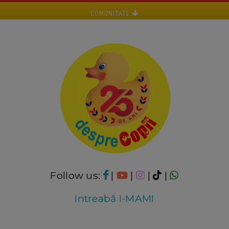
COMUNITATE
Follow us:
|
|
|
|
Intreabă I-MAMI