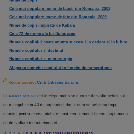
Nume de copii
Cele mai populare nume de baieti din Romania, 2009
Cele mai populare nume de fete din Romania, 2009
Nume de copii inspirate de Kabala
Cele 72 de nume ale lui Dumnezeu
Numele copilului poate anunta succesul in cariera si in iubire
Numele copilului si destinul
Numele copilului si numerologia
Alegerea numelui copilului in functie de numerologie
Recomandare:
Cititi Odiseea Sarcinii
La
veti intelege mai bine cum se dezvolta bebelusul
Odiseea Sarciniii
de-a lungul celor 40 de saptamani dar si cum se schimba trupul
mamicii pentru marea intalnire: nasterea.
Urmariti fiecare saptamana
de dezvoltare intrauterina aici:
1
2
3
4
5
6
7
8
9
10
11
12
13
14
15
16
17
18
19
20