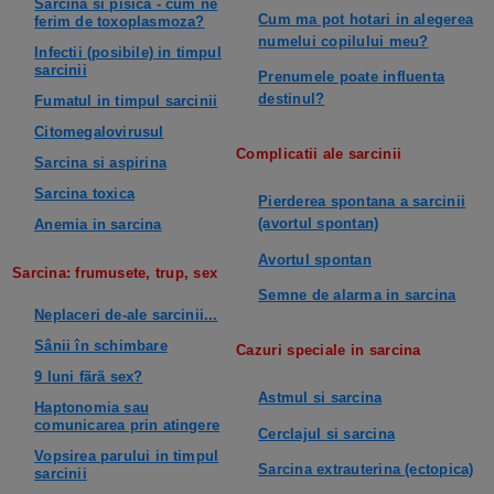
Sarcina si pisica - cum ne
Cum ma pot hotari in alegerea
ferim de toxoplasmoza?
numelui copilului meu?
Infectii (posibile) in timpul
sarcinii
Prenumele poate influenta
destinul?
Fumatul in timpul sarcinii
Citomegalovirusul
Complicatii ale sarcinii
Sarcina si aspirina
Sarcina toxica
Pierderea spontana a sarcinii
(avortul spontan)
Anemia in sarcina
Avortul spontan
Sarcina: frumusete, trup, sex
Semne de alarma in sarcina
Neplaceri de-ale sarcinii...
Sânii în schimbare
Cazuri speciale in sarcina
9 luni fãrã sex?
Astmul si sarcina
Haptonomia sau
comunicarea prin atingere
Cerclajul si sarcina
Vopsirea parului in timpul
Sarcina extrauterina (ectopica)
sarcinii