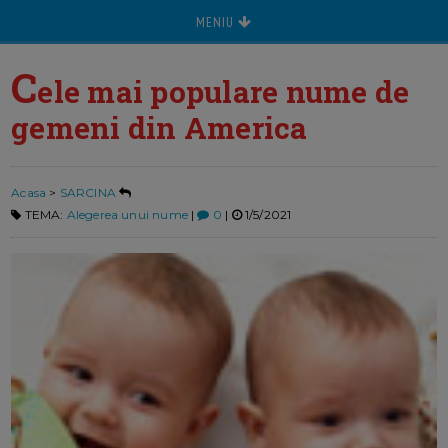
MENIU
C
ele mai populare nume de
gemeni din America
Acasa
>
SARCINA
TEMA:
Alegerea unui nume
|
0
|
1/5/2021