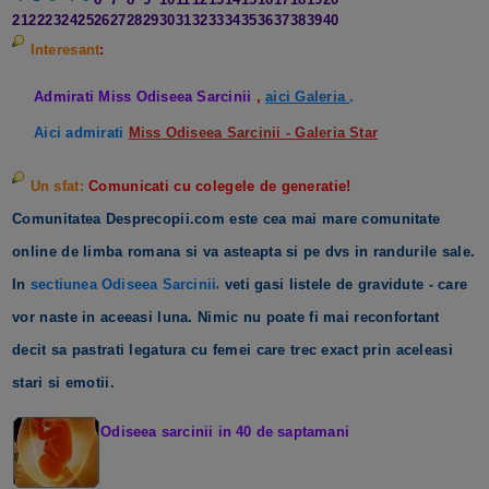
21
22
23
24
25
26
27
28
29
30
31
32
33
34
35
36
37
38
39
40
Interesant
:
Admirati Miss Odiseea Sarcinii
,
aici Galeria
.
Aici admirati
Miss Odiseea Sarcinii - Galeria Star
Un sfat:
Comunicati cu colegele de generatie!
Comunitatea Desprecopii.com este cea mai mare comunitate
online de limba romana si va asteapta si pe dvs in randurile sale.
In
sectiunea Odiseea Sarcinii
veti gasi listele de gravidute - care
,
vor naste in aceeasi luna. Nimic nu poate fi mai reconfortant
decit sa pastrati legatura cu femei care trec exact prin aceleasi
stari si emotii.
Odiseea sarcinii in 40 de saptamani