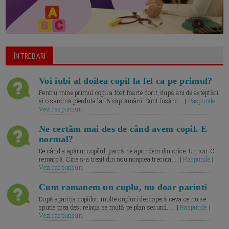
ÎNTREBARI
Voi iubi al doilea copil la fel ca pe primul?
Pentru mine primul copil a fost foarte dorit, după ani de așteptări
și o sarcină pierduta la 16 săptămâni. Sunt însărc... |
Raspunde |
Vezi raspunsuri
Ne certăm mai des de când avem copil. E
normal?
De când a apărut copilul, parcă ne aprindem din orice. Un ton. O
remarcă. Cine s-a trezit din nou noaptea trecuta.... |
Raspunde |
Vezi raspunsuri
Cum ramanem un cuplu, nu doar parinti
După apariția copiilor, multe cupluri descoperă ceva ce nu se
spune prea des: relația se mută pe plan secund. ... |
Raspunde |
Vezi raspunsuri