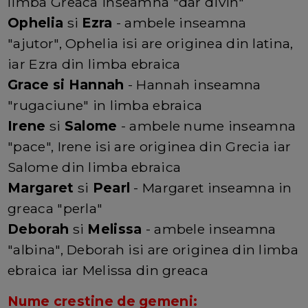
limba Greaca inseamna "dar divin"
Ophelia
si
Ezra
- ambele inseamna
"ajutor", Ophelia isi are originea din latina,
iar Ezra din limba ebraica
Grace si Hannah
- Hannah inseamna
"rugaciune" in limba ebraica
Irene
si
Salome
- ambele nume inseamna
"pace", Irene isi are originea din Grecia iar
Salome din limba ebraica
Margaret
si
Pearl
- Margaret inseamna in
greaca "perla"
Deborah
si
Melissa
- ambele inseamna
"albina", Deborah isi are originea din limba
ebraica iar Melissa din greaca
Nume crestine de gemeni: