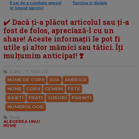
9 cai de a combate stresul
Sarcina si dietele
in timpul sarcinii
✔️ Dacă ți-a plăcut articolul sau ți-a
fost de folos, apreciază-l cu un
share! Aceste informații le pot fi
utile și altor mămici sau tătici. Îți
mulțumim anticipat! ❣️
SUBIECTE TRATATE:
NUME DE COPII
SUA
AMERICA
NUME
COPII
GEMENI
FETE
BAIETI
FRATI
SURORI
PARINTI
NUMEROLOGIE
TEMA:
ALEGEREA UNUI
NUME