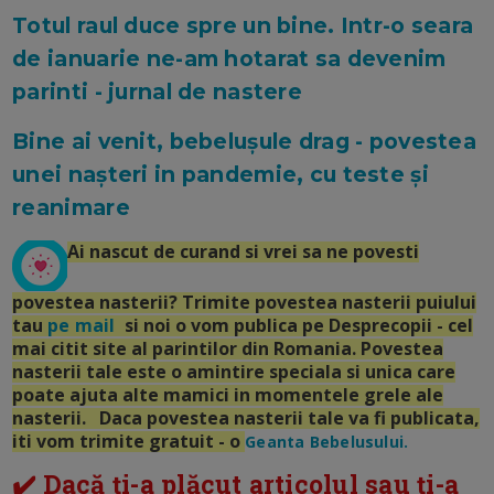
Totul raul duce spre un bine. Intr-o seara
de ianuarie ne-am hotarat sa devenim
parinti - jurnal de nastere
Bine ai venit, bebelușule drag - povestea
unei nașteri in pandemie, cu teste și
reanimare
Ai nascut de curand si vrei sa ne povesti
povestea nasterii? Trimite povestea nasterii puiului
tau
pe mail
si noi o vom publica pe Desprecopii - cel
mai citit site al parintilor din Romania. Povestea
nasterii tale este o amintire speciala si unica care
poate ajuta alte mamici in momentele grele ale
nasterii. Daca povestea nasterii tale va fi publicata,
iti vom trimite gratuit - o
Geanta Bebelusului.
✔️ Dacă ți-a plăcut articolul sau ți-a