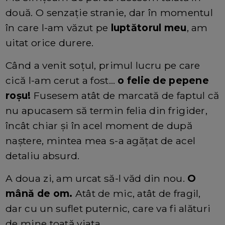
două. O senzație stranie, dar în momentul
în care l-am văzut pe
luptătorul meu
, am
uitat orice durere.
Când a venit soțul, primul lucru pe care
cică l-am cerut a fost…
o felie de pepene
roșu!
Fusesem atât de marcată de faptul că
nu apucasem să termin felia din frigider,
încât chiar și în acel moment de după
naștere, mintea mea s-a agățat de acel
detaliu absurd.
A doua zi, am urcat să-l văd din nou.
O
mână de om.
Atât de mic, atât de fragil,
dar cu un suflet puternic, care va fi alături
de mine toată viața.