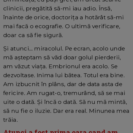
clinicii, pregătită să-mi iau adio. Însă,
înainte de orice, doctorița a hotărât să-mi
mai facă o ecografie. O ultimă verificare,
doar ca să fie sigură.
Și atunci… miracolul. Pe ecran, acolo unde
mă așteptam să văd doar golul pierderii,
am văzut viața. Embrionul era acolo. Se
dezvoltase. Inima lui bătea. Totul era bine.
Am izbucnit în plâns, dar de data asta de
fericire. Am rugat-o, tremurând, să se mai
uite o dată. Și încă o dată. Să nu mă mintă,
să nu fie o iluzie. Dar era real. Minunea mea
trăia.
Atunci a fost prima oara cand am