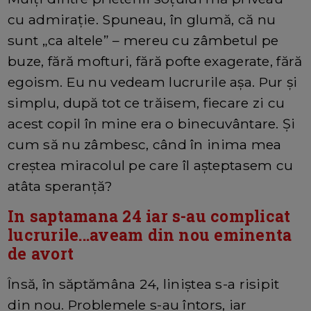
cu admirație. Spuneau, în glumă, că nu
sunt „ca altele” – mereu cu zâmbetul pe
buze, fără mofturi, fără pofte exagerate, fără
egoism. Eu nu vedeam lucrurile așa. Pur și
simplu, după tot ce trăisem, fiecare zi cu
acest copil în mine era o binecuvântare. Și
cum să nu zâmbesc, când în inima mea
creștea miracolul pe care îl așteptasem cu
atâta speranță?
In saptamana 24 iar s-au complicat
lucrurile...aveam din nou eminenta
de avort
Însă, în săptămâna 24, liniștea s-a risipit
din nou. Problemele s-au întors, iar