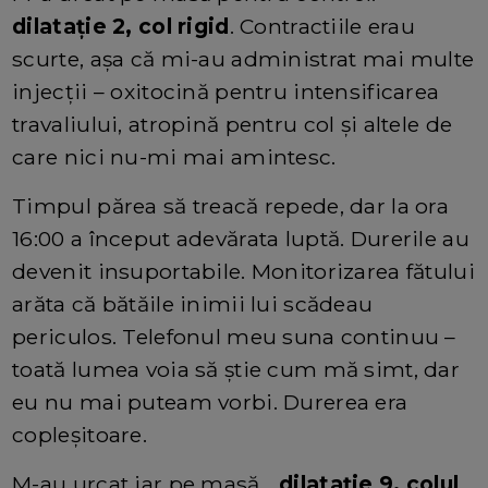
dilatație 2, col rigid
. Contractiile erau
scurte, așa că mi-au administrat mai multe
injecții – oxitocină pentru intensificarea
travaliului, atropină pentru col și altele de
care nici nu-mi mai amintesc.
Timpul părea să treacă repede, dar la ora
16:00 a început adevărata luptă. Durerile au
devenit insuportabile. Monitorizarea fătului
arăta că bătăile inimii lui scădeau
periculos. Telefonul meu suna continuu –
toată lumea voia să știe cum mă simt, dar
eu nu mai puteam vorbi. Durerea era
copleșitoare.
M-au urcat iar pe masă…
dilatație 9, colul