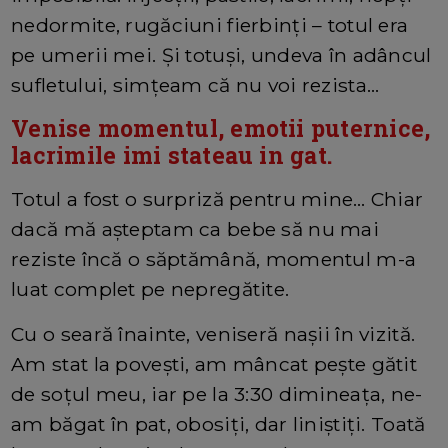
nedormite, rugăciuni fierbinți – totul era
pe umerii mei. Și totuși, undeva în adâncul
sufletului, simțeam că nu voi rezista…
Venise momentul, emotii puternice,
lacrimile imi stateau in gat.
Totul a fost o surpriză pentru mine… Chiar
dacă mă așteptam ca bebe să nu mai
reziste încă o săptămână, momentul m-a
luat complet pe nepregătite.
Cu o seară înainte, veniseră nașii în vizită.
Am stat la povești, am mâncat pește gătit
de soțul meu, iar pe la 3:30 dimineața, ne-
am băgat în pat, obosiți, dar liniștiți. Toată