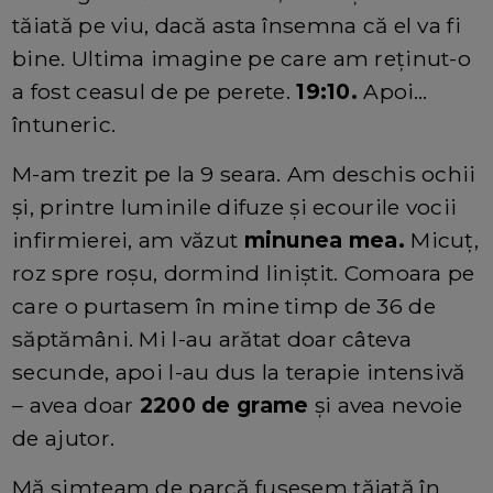
tăiată pe viu, dacă asta însemna că el va fi
bine. Ultima imagine pe care am reținut-o
a fost ceasul de pe perete.
19:10.
Apoi…
întuneric.
M-am trezit pe la 9 seara. Am deschis ochii
și, printre luminile difuze și ecourile vocii
infirmierei, am văzut
minunea mea.
Micuț,
roz spre roșu, dormind liniștit. Comoara pe
care o purtasem în mine timp de 36 de
săptămâni. Mi l-au arătat doar câteva
secunde, apoi l-au dus la terapie intensivă
– avea doar
2200 de grame
și avea nevoie
de ajutor.
Mă simțeam de parcă fusesem tăiată în