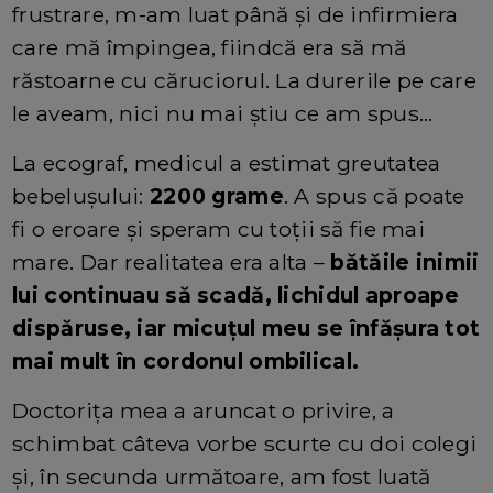
frustrare, m-am luat până și de infirmiera
care mă împingea, fiindcă era să mă
răstoarne cu căruciorul. La durerile pe care
le aveam, nici nu mai știu ce am spus…
La ecograf, medicul a estimat greutatea
bebelușului:
2200 grame
. A spus că poate
fi o eroare și speram cu toții să fie mai
mare. Dar realitatea era alta –
bătăile inimii
lui continuau să scadă, lichidul aproape
dispăruse, iar micuțul meu se înfășura tot
mai mult în cordonul ombilical.
Doctorița mea a aruncat o privire, a
schimbat câteva vorbe scurte cu doi colegi
și, în secunda următoare, am fost luată