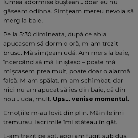
lumea adormise buștean… doar eu nu
găseam odihna. Simțeam mereu nevoia să
merg la baie.
Pe la 5:30 dimineața, după ce abia
apucasem să dorm o oră, m-am trezit
brusc. Mă simțeam udă. Am mers la baie,
încercând să mă liniștesc – poate mă
mișcasem prea mult, poate doar o alarmă
falsă. M-am spălat, m-am schimbat, dar
nici nu am apucat să ies din baie, că din
nou… uda, mult.
Ups… venise momentul.
Emoțiile m-au lovit din plin. Mâinile îmi
tremurau, lacrimile îmi stăteau în gât.
L-am trezit pe soț, apoi am fugit sub duș,