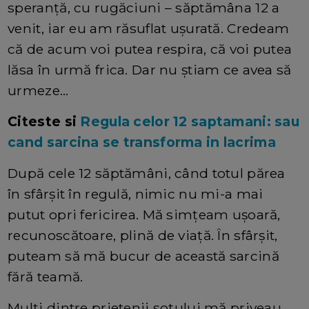
speranță, cu rugăciuni – săptămâna 12 a
venit, iar eu am răsuflat ușurată. Credeam
că de acum voi putea respira, că voi putea
lăsa în urmă frica. Dar nu știam ce avea să
urmeze…
Citeste si
Regula celor 12 saptamani: sau
cand sarcina se transforma in lacrima
După cele 12 săptămâni, când totul părea
în sfârșit în regulă, nimic nu mi-a mai
putut opri fericirea. Mă simțeam ușoară,
recunoscătoare, plină de viață. În sfârșit,
puteam să mă bucur de această sarcină
fără teamă.
Mulți dintre prietenii soțului mă priveau