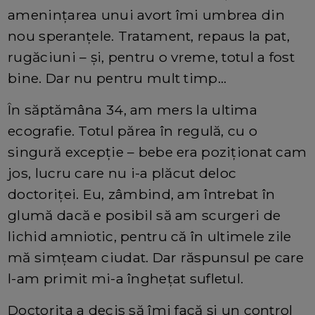
amenințarea unui avort îmi umbrea din
nou speranțele. Tratament, repaus la pat,
rugăciuni – și, pentru o vreme, totul a fost
bine. Dar nu pentru mult timp…
În săptămâna 34, am mers la ultima
ecografie. Totul părea în regulă, cu o
singură excepție – bebe era poziționat cam
jos, lucru care nu i-a plăcut deloc
doctoriței. Eu, zâmbind, am întrebat în
glumă dacă e posibil să am scurgeri de
lichid amniotic, pentru că în ultimele zile
mă simțeam ciudat. Dar răspunsul pe care
l-am primit mi-a înghețat sufletul.
Doctorița a decis să îmi facă și un control