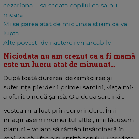
cezariana - sa scoata copilul ca sa nu
moara.
Mi se parea atat de mic...insa stiam ca va
lupta.
Alte povesti de nastere remarcabile
Niciodata nu am crezut ca a fi mamă
este un lucru atat de minunat...
După toată durerea, dezamăgirea și
suferința pierderii primei sarcini, viața mi-
a oferit o nouă șansă. O a doua sarcină…
Vestea m-a luat prin surprindere. Îmi
imaginasem momentul altfel, îmi făcusem
planuri – voiam să rămân însărcinată în
mai, ca să-i fac o surpriză soțului. Dar viața