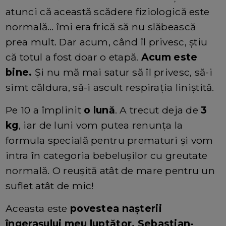
atunci că această scădere fiziologică este
normală… îmi era frică să nu slăbească
prea mult. Dar acum, când îl privesc, știu
că totul a fost doar o etapă.
Acum este
bine.
Și nu mă mai satur să îl privesc, să-i
simt căldura, să-i ascult respirația liniștită.
Pe 10 a împlinit
o lună
. A trecut deja de
3
kg
, iar de luni vom putea renunța la
formula specială pentru prematuri și vom
intra în categoria bebelușilor cu greutate
normală. O reușită atât de mare pentru un
suflet atât de mic!
Aceasta este
povestea nașterii
îngerașului meu luptător, Sebastian-