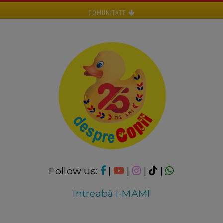
COMUNITATE
Follow us:
|
|
|
|
Intreabă I-MAMI