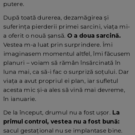
putere.
După toată durerea, dezamăgirea și
suferința pierderii primei sarcini, viața mi-
a oferit o nouă șansă.
O a doua sarcină.
Vestea m-a luat prin surprindere. Îmi
imaginasem momentul altfel, îmi făcusem
planuri – voiam să rămân însărcinată în
luna mai, ca să-i fac o surpriză soțului. Dar
viața a avut propriul ei plan, iar sufletul
acesta mic și-a ales să vină mai devreme,
în ianuarie.
De la început, drumul nu a fost ușor.
La
primul control, vestea nu a fost bună:
sacul gestațional nu se implantase bine.