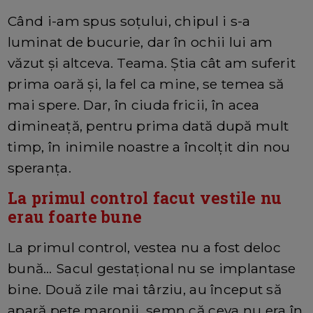
Când i-am spus soțului, chipul i s-a
luminat de bucurie, dar în ochii lui am
văzut și altceva. Teama. Știa cât am suferit
prima oară și, la fel ca mine, se temea să
mai spere. Dar, în ciuda fricii, în acea
dimineață, pentru prima dată după mult
timp, în inimile noastre a încolțit din nou
speranța.
La primul control facut vestile nu
erau foarte bune
La primul control, vestea nu a fost deloc
bună… Sacul gestațional nu se implantase
bine. Două zile mai târziu, au început să
apară pete maronii, semn că ceva nu era în