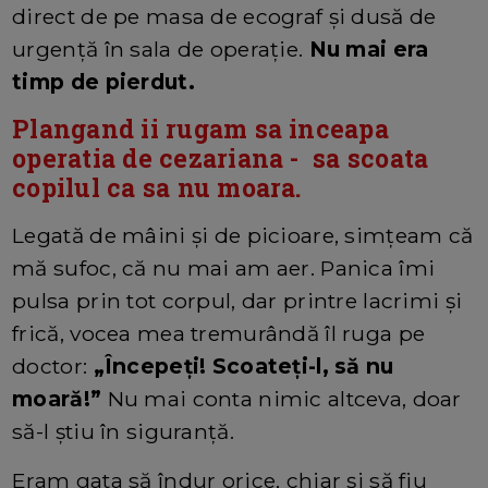
direct de pe masa de ecograf și dusă de
urgență în sala de operație.
Nu mai era
timp de pierdut.
Plangand ii rugam sa inceapa
operatia de cezariana - sa scoata
copilul ca sa nu moara.
Legată de mâini și de picioare, simțeam că
mă sufoc, că nu mai am aer. Panica îmi
pulsa prin tot corpul, dar printre lacrimi și
frică, vocea mea tremurândă îl ruga pe
doctor:
„Începeți! Scoateți-l, să nu
moară!”
Nu mai conta nimic altceva, doar
să-l știu în siguranță.
Eram gata să îndur orice, chiar și să fiu