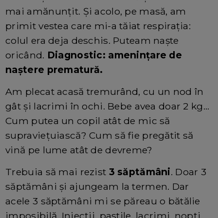
mai amănunțit. Și acolo, pe masă, am
primit vestea care mi-a tăiat respirația:
colul era deja deschis. Puteam naște
oricând.
Diagnostic: amenințare de
naștere prematură.
Am plecat acasă tremurând, cu un nod în
gât și lacrimi în ochi. Bebe avea doar 2 kg…
Cum putea un copil atât de mic să
supraviețuiască? Cum să fie pregătit să
vină pe lume atât de devreme?
Trebuia să mai rezist
3 săptămâni
. Doar 3
săptămâni și ajungeam la termen. Dar
acele 3 săptămâni mi se păreau o bătălie
imposibilă. Injecții, pastile, lacrimi, nopți