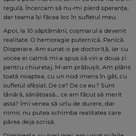
regulă. Încercam să nu-mi pierd speranța,
dar teama își făcea loc în sufletul meu.
Apoi, la 10 săptămâni, coșmarul a devenit
realitate. O hemoragie puternică. Panică.
Disperare. Am sunat-o pe doctoriță, iar cu
vocea ei calmă mi-a spus să vin a doua zi
pentru chiuretaj. M-am prăbușit. Am plâns
toată noaptea, cu un nod imens în gât, cu
sufletul sfâșiat. De ce? De ce eu? Sunt
tânără, sănătoasă… ce am făcut să merit
asta? Îmi venea să urlu de durere, dar
nimic nu putea schimba realitatea care
părea deja scrisă.
Dimineața, cu pași grei, am urcat scările