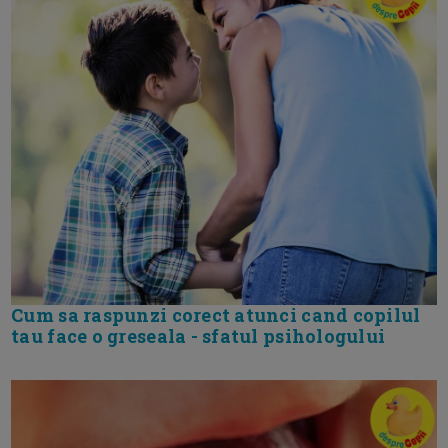
Cum sa raspunzi corect atunci cand copilul
tau face o greseala - sfatul psihologului