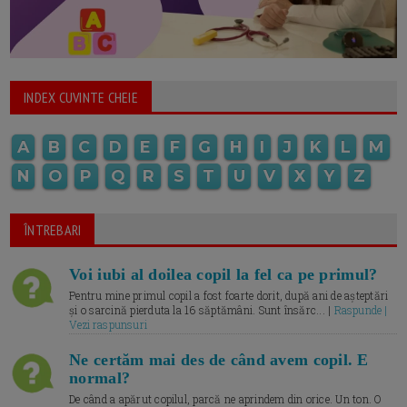
INDEX CUVINTE CHEIE
A
B
C
D
E
F
G
H
I
J
K
L
M
N
O
P
Q
R
S
T
U
V
X
Y
Z
ÎNTREBARI
Voi iubi al doilea copil la fel ca pe primul?
Pentru mine primul copil a fost foarte dorit, după ani de așteptări
și o sarcină pierduta la 16 săptămâni. Sunt însărc... |
Raspunde |
Vezi raspunsuri
Ne certăm mai des de când avem copil. E
normal?
De când a apărut copilul, parcă ne aprindem din orice. Un ton. O