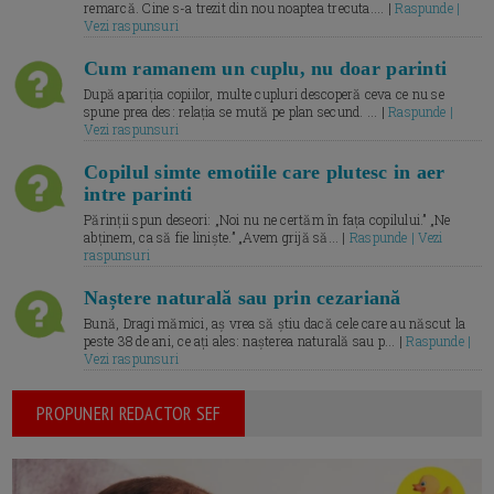
remarcă. Cine s-a trezit din nou noaptea trecuta.... |
Raspunde |
Vezi raspunsuri
Cum ramanem un cuplu, nu doar parinti
După apariția copiilor, multe cupluri descoperă ceva ce nu se
spune prea des: relația se mută pe plan secund. ... |
Raspunde |
Vezi raspunsuri
Copilul simte emotiile care plutesc in aer
intre parinti
Părinții spun deseori: „Noi nu ne certăm în fața copilului.” „Ne
abținem, ca să fie liniște.” „Avem grijă să... |
Raspunde | Vezi
raspunsuri
Naștere naturală sau prin cezariană
Bună, Dragi mămici, aș vrea să știu dacă cele care au născut la
peste 38 de ani, ce ați ales: nașterea naturală sau p... |
Raspunde |
Vezi raspunsuri
PROPUNERI REDACTOR SEF