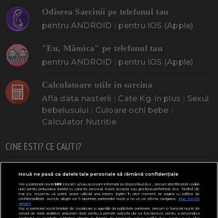
Odiseea Sarcinii pe telefonul tau
pentru ANDROID
|
pentru IOS (Apple)
"Eu, Mămica" pe telefonul tau
pentru ANDROID
|
pentru IOS (Apple)
Calculatoare utile in sarcina
Afla data nasterii
|
Cate Kg. in plus
|
Sexul
bebelusului
|
Culoare ochi bebe
|
Calculator Nutritie
CINE ESTI? CE CAUTI?
Doresc un copil
Adoptia
Probleme cu sarcina
Nouă ne pasă ca datele tale personale să rămână confidențiale
Noi și partenerii noștri
589
stocăm și/sau accesăm informații pe dispozitivul dvs., precum identificatorii cookie
Urmeaza sa nasc
Probleme alaptare
Bebe plange
unici pentru prelucrarea datelor cu caracter personal. Puteți accepta sau gestiona preferințele dvs. făcând clic
mai jos, respectiv vă puteți opune utilizării unui interes legitim în orice moment pe pagina cu politica de
confidențialitate. Aceste alegeri vor fi raportate partenerilor noștri și nu vă vor afecta navigarea.
Mai multe
Bebe febra
Caut bona
Cresa, Gradinta
detalii
Noi si partenerii nostri (retelele de socializare si agentiile de publicitate partenere, precum si furnizorii nostri de
servicii de date analitice) prelucram date pentru a permite website-ului sa functioneze, pentru a personaliza
Mergem la scoala
Copil bolnav
Copii cu nevoi speciale