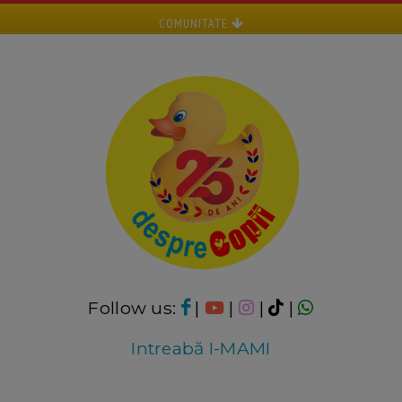
COMUNITATE
Follow us:
|
|
|
|
Intreabă I-MAMI