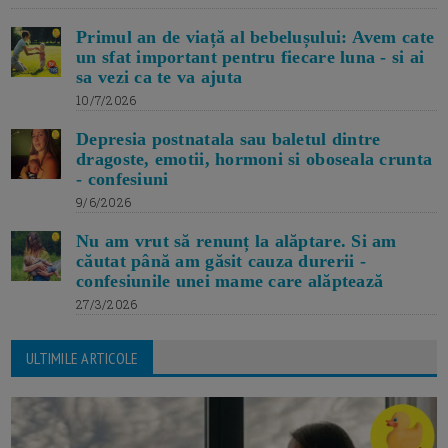
Primul an de viață al bebelușului: Avem cate
un sfat important pentru fiecare luna - si ai
sa vezi ca te va ajuta
10/7/2026
Depresia postnatala sau baletul dintre
dragoste, emotii, hormoni si oboseala crunta
- confesiuni
9/6/2026
Nu am vrut să renunț la alăptare. Si am
căutat până am găsit cauza durerii -
confesiunile unei mame care alăptează
27/3/2026
ULTIMILE ARTICOLE