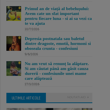
Primul an de viață al bebelușului:
Avem cate un sfat important
pentru fiecare luna - si ai sa vezi ca
te va ajuta
10/7/2026
Depresia postnatala sau baletul
dintre dragoste, emotii, hormoni si
oboseala crunta - confesiuni
9/6/2026
Nu am vrut să renunț la alăptare.
Si am căutat până am găsit cauza
durerii - confesiunile unei mame
care alăptează
27/3/2026
ULTIMILE ARTICOLE
NOUTATI AICI