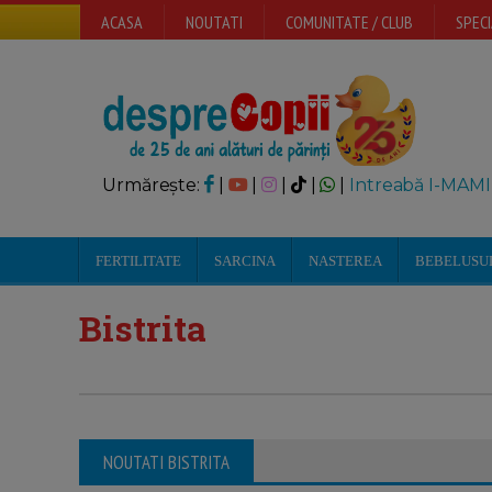
ACASA
NOUTATI
COMUNITATE / CLUB
SPECI
Urmărește:
|
|
|
|
|
Intreabă I-MAMI
FERTILITATE
SARCINA
NASTEREA
BEBELUSU
Bistrita
NOUTATI BISTRITA