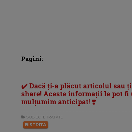
Pagini:
✔️ Dacă ți-a plăcut articolul sau ț
share! Aceste informații le pot fi u
mulțumim anticipat! ❣️
SUBIECTE TRATATE:
BISTRITA