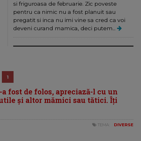
si friguroasa de februarie. Zic poveste
pentru ca nimic nu a fost planuit sau
pregatit si inca nu imi vine sa cred ca voi
deveni curand mamica, deci putem...
1
i-a fost de folos, apreciază-l cu un
tile și altor mămici sau tătici. Îți
TEMA:
DIVERSE