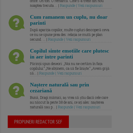
orice. Un ton. O remarcă. Cine s-a trezit din nou
noaptea trecuta.... |
Raspunde | Vezi raspunsuri
Cum ramanem un cuplu, nu doar
parinti
După apariția copiilor, multe cupluri descoperă ceva
ce nu se spune prea des: relația se mută pe plan
secund. ... |
Raspunde | Vezi raspunsuri
Copilul simte emotiile care plutesc
in aer intre parinti
Părinții spun deseori: „Noi nu ne certăm în fața
copilului.” „Ne abținem, ca să fie liniște.” „Avem grijă
să... |
Raspunde | Vezi raspunsuri
Naștere naturală sau prin
cezariană
Bună, Dragi mămici, aș vrea să știu dacă cele care
au născut la peste 38 de ani, ce ați ales: nașterea
naturală sau p... |
Raspunde | Vezi raspunsuri
PROPUNERI REDACTOR SEF