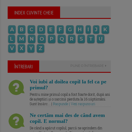
INDEX CUVINTE CHEIE
A
B
C
D
E
F
G
H
I
J
K
L
M
N
O
P
Q
R
S
T
U
V
X
Y
Z
ÎNTREBARI
PUNE O ÎNTREBARE
Voi iubi al doilea copil la fel ca pe
primul?
Pentru mine primul copil a fost foarte dorit, după ani
de așteptări și o sarcină pierduta la 16 săptămâni.
Sunt însărc... |
Raspunde | Vezi raspunsuri
Ne certăm mai des de când avem
copil. E normal?
De când a apărut copilul, parcă ne aprindem din