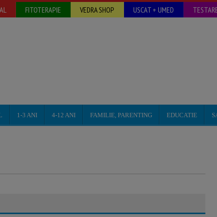
AL
FITOTERAPIE
VEDRA SHOP
USCAT + UMED
TESTARE
L
1-3 ANI
4-12 ANI
FAMILIE, PARENTING
EDUCATIE
S