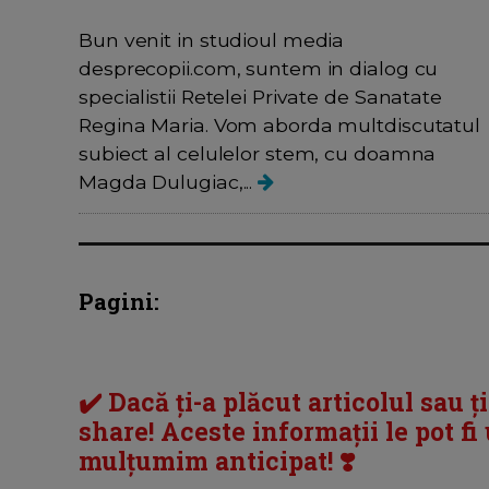
Bun venit in studioul media
desprecopii.com, suntem in dialog cu
specialistii Retelei Private de Sanatate
Regina Maria. Vom aborda multdiscutatul
subiect al celulelor stem, cu doamna
Magda Dulugiac,...
Pagini:
✔️ Dacă ți-a plăcut articolul sau ț
share! Aceste informații le pot fi u
mulțumim anticipat! ❣️