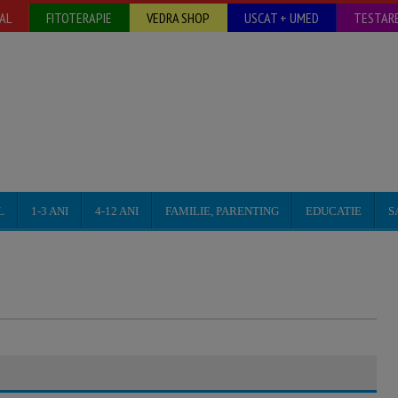
AL
FITOTERAPIE
VEDRA SHOP
USCAT + UMED
TESTARE
L
1-3 ANI
4-12 ANI
FAMILIE, PARENTING
EDUCATIE
S
Interviu Magda Dulugiac