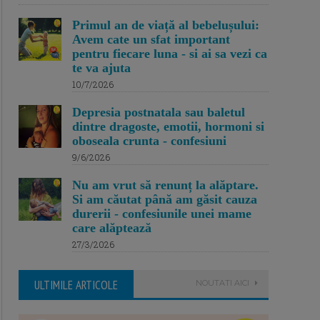
Primul an de viață al bebelușului:
Avem cate un sfat important
pentru fiecare luna - si ai sa vezi ca
te va ajuta
10/7/2026
Depresia postnatala sau baletul
dintre dragoste, emotii, hormoni si
oboseala crunta - confesiuni
9/6/2026
Nu am vrut să renunț la alăptare.
Si am căutat până am găsit cauza
durerii - confesiunile unei mame
care alăptează
27/3/2026
ULTIMILE ARTICOLE
NOUTATI AICI