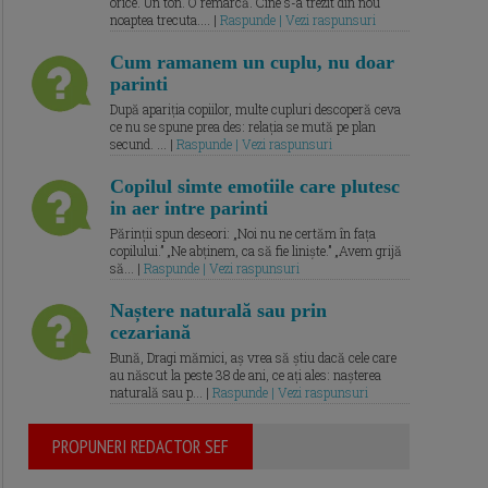
orice. Un ton. O remarcă. Cine s-a trezit din nou
noaptea trecuta.... |
Raspunde | Vezi raspunsuri
Cum ramanem un cuplu, nu doar
parinti
După apariția copiilor, multe cupluri descoperă ceva
ce nu se spune prea des: relația se mută pe plan
secund. ... |
Raspunde | Vezi raspunsuri
Copilul simte emotiile care plutesc
in aer intre parinti
Părinții spun deseori: „Noi nu ne certăm în fața
copilului.” „Ne abținem, ca să fie liniște.” „Avem grijă
să... |
Raspunde | Vezi raspunsuri
Naștere naturală sau prin
cezariană
Bună, Dragi mămici, aș vrea să știu dacă cele care
au născut la peste 38 de ani, ce ați ales: nașterea
naturală sau p... |
Raspunde | Vezi raspunsuri
PROPUNERI REDACTOR SEF