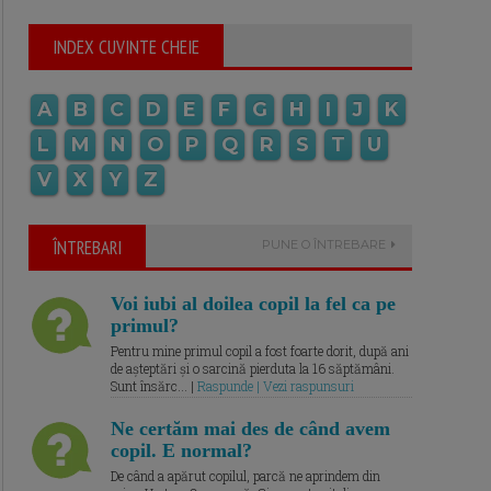
INDEX CUVINTE CHEIE
A
B
C
D
E
F
G
H
I
J
K
L
M
N
O
P
Q
R
S
T
U
V
X
Y
Z
ÎNTREBARI
PUNE O ÎNTREBARE
Voi iubi al doilea copil la fel ca pe
primul?
Pentru mine primul copil a fost foarte dorit, după ani
de așteptări și o sarcină pierduta la 16 săptămâni.
Sunt însărc... |
Raspunde | Vezi raspunsuri
Ne certăm mai des de când avem
copil. E normal?
De când a apărut copilul, parcă ne aprindem din