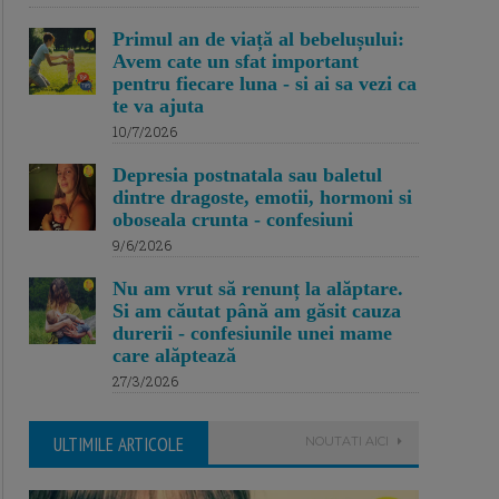
Primul an de viață al bebelușului:
Avem cate un sfat important
pentru fiecare luna - si ai sa vezi ca
te va ajuta
10/7/2026
Depresia postnatala sau baletul
dintre dragoste, emotii, hormoni si
oboseala crunta - confesiuni
9/6/2026
Nu am vrut să renunț la alăptare.
Si am căutat până am găsit cauza
durerii - confesiunile unei mame
care alăptează
27/3/2026
ULTIMILE ARTICOLE
NOUTATI AICI