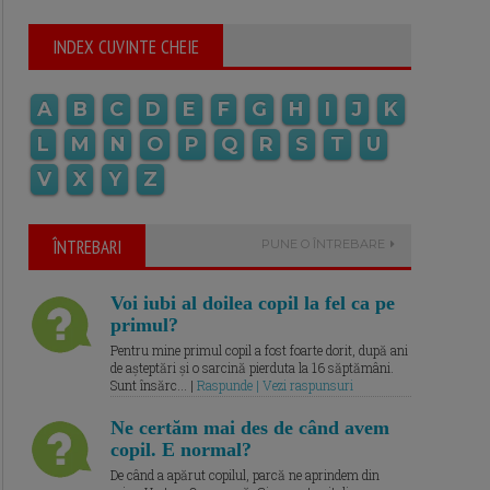
INDEX CUVINTE CHEIE
A
B
C
D
E
F
G
H
I
J
K
L
M
N
O
P
Q
R
S
T
U
V
X
Y
Z
ÎNTREBARI
PUNE O ÎNTREBARE
Voi iubi al doilea copil la fel ca pe
primul?
Pentru mine primul copil a fost foarte dorit, după ani
de așteptări și o sarcină pierduta la 16 săptămâni.
Sunt însărc... |
Raspunde | Vezi raspunsuri
Ne certăm mai des de când avem
copil. E normal?
De când a apărut copilul, parcă ne aprindem din