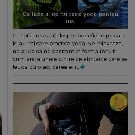
Ce face si ce nu face yoga pentru
noi
Cu totii am auzit despre beneficiile pe care
le au cei care practica yoga. Ne relaxeaza,
ne ajuta sa ne pastram in forma (priviti
cum arata unele dintre celebritatile care se
lauda cu practicarea ei!)...