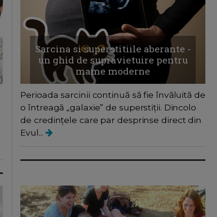
Sarcina si superstitiile aberante -
un ghid de supravietuire pentru
mame moderne
Perioada sarcinii continuă să fie învăluită de
o întreagă „galaxie” de superstiții. Dincolo
de credințele care par desprinse direct din
Evul...