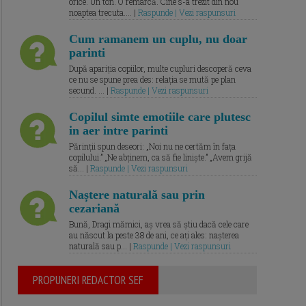
orice. Un ton. O remarcă. Cine s-a trezit din nou
noaptea trecuta.... |
Raspunde | Vezi raspunsuri
Cum ramanem un cuplu, nu doar
parinti
După apariția copiilor, multe cupluri descoperă ceva
ce nu se spune prea des: relația se mută pe plan
secund. ... |
Raspunde | Vezi raspunsuri
Copilul simte emotiile care plutesc
in aer intre parinti
Părinții spun deseori: „Noi nu ne certăm în fața
copilului.” „Ne abținem, ca să fie liniște.” „Avem grijă
să... |
Raspunde | Vezi raspunsuri
Naștere naturală sau prin
cezariană
Bună, Dragi mămici, aș vrea să știu dacă cele care
au născut la peste 38 de ani, ce ați ales: nașterea
naturală sau p... |
Raspunde | Vezi raspunsuri
PROPUNERI REDACTOR SEF