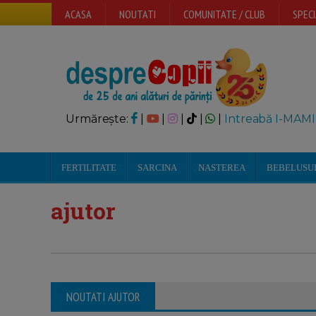
ACASA
NOUTATI
COMUNITATE / CLUB
SPECI
Urmărește:
|
|
|
|
|
Intreabă I-MAMI
FERTILITATE
SARCINA
NASTEREA
BEBELUSU
ajutor
NOUTATI AJUTOR