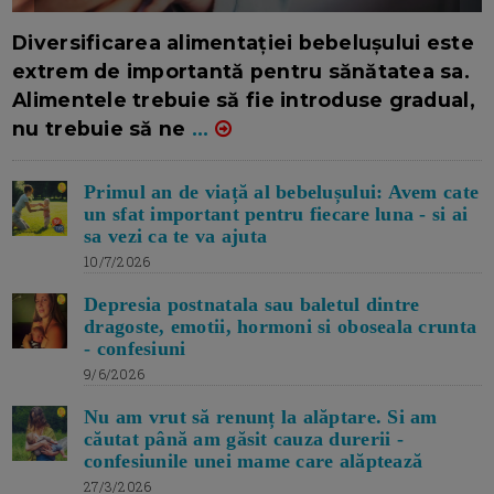
16/7/2026
AUTOR: EDITOR DC.
Diversificarea alimentației bebelușului este
extrem de importantă pentru sănătatea sa.
Alimentele trebuie să fie introduse gradual,
nu trebuie să ne
...
Primul an de viață al bebelușului: Avem cate
un sfat important pentru fiecare luna - si ai
sa vezi ca te va ajuta
10/7/2026
Depresia postnatala sau baletul dintre
dragoste, emotii, hormoni si oboseala crunta
- confesiuni
9/6/2026
Nu am vrut să renunț la alăptare. Si am
căutat până am găsit cauza durerii -
confesiunile unei mame care alăptează
27/3/2026