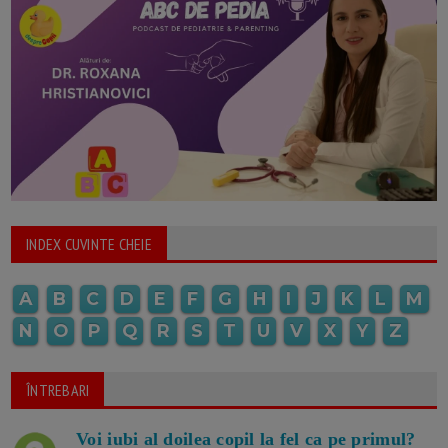
INDEX CUVINTE CHEIE
A
B
C
D
E
F
G
H
I
J
K
L
M
N
O
P
Q
R
S
T
U
V
X
Y
Z
ÎNTREBARI
Voi iubi al doilea copil la fel ca pe primul?