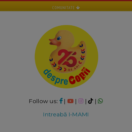
COMUNITATE
Follow us:
|
|
|
|
Intreabă I-MAMI