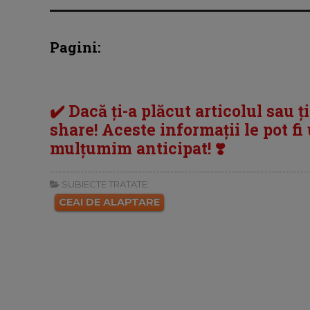
Pagini:
✔️ Dacă ți-a plăcut articolul sau ț
share! Aceste informații le pot fi u
mulțumim anticipat! ❣️
SUBIECTE TRATATE:
CEAI DE ALAPTARE