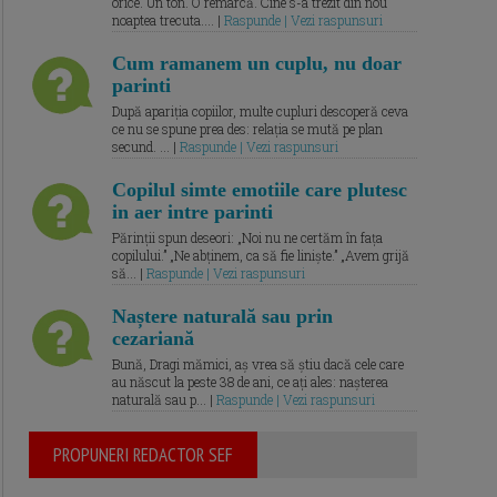
orice. Un ton. O remarcă. Cine s-a trezit din nou
noaptea trecuta.... |
Raspunde | Vezi raspunsuri
Cum ramanem un cuplu, nu doar
parinti
După apariția copiilor, multe cupluri descoperă ceva
ce nu se spune prea des: relația se mută pe plan
secund. ... |
Raspunde | Vezi raspunsuri
Copilul simte emotiile care plutesc
in aer intre parinti
Părinții spun deseori: „Noi nu ne certăm în fața
copilului.” „Ne abținem, ca să fie liniște.” „Avem grijă
să... |
Raspunde | Vezi raspunsuri
Naștere naturală sau prin
cezariană
Bună, Dragi mămici, aș vrea să știu dacă cele care
au născut la peste 38 de ani, ce ați ales: nașterea
naturală sau p... |
Raspunde | Vezi raspunsuri
PROPUNERI REDACTOR SEF