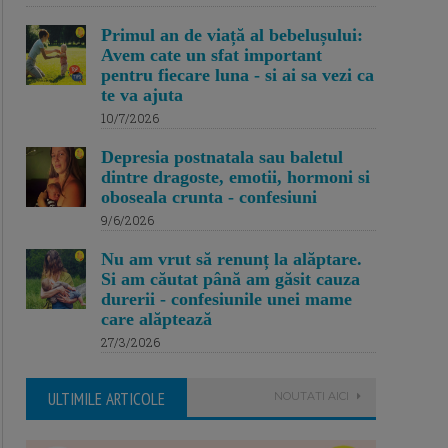
Primul an de viață al bebelușului:
Avem cate un sfat important
pentru fiecare luna - si ai sa vezi ca
te va ajuta
10/7/2026
Depresia postnatala sau baletul
dintre dragoste, emotii, hormoni si
oboseala crunta - confesiuni
9/6/2026
Nu am vrut să renunț la alăptare.
Si am căutat până am găsit cauza
durerii - confesiunile unei mame
care alăptează
27/3/2026
ULTIMILE ARTICOLE
NOUTATI AICI