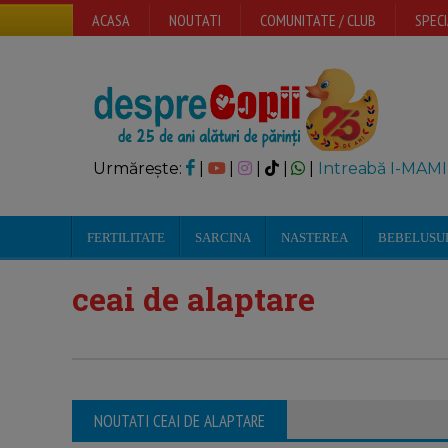
ACASA
NOUTATI
COMUNITATE / CLUB
SPECI
Urmărește:
|
|
|
|
|
Intreabă I-MAMI
FERTILITATE
SARCINA
NASTEREA
BEBELUSU
ceai de alaptare
NOUTATI CEAI DE ALAPTARE