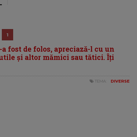
1
i-a fost de folos, apreciază-l cu un
tile și altor mămici sau tătici. Îți
TEMA:
DIVERSE