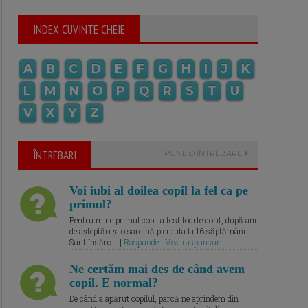
INDEX CUVINTE CHEIE
A
B
C
D
E
F
G
H
I
J
K
L
M
N
O
P
Q
R
S
T
U
V
X
Y
Z
ÎNTREBARI
PUNE O ÎNTREBARE
Voi iubi al doilea copil la fel ca pe
primul?
Pentru mine primul copil a fost foarte dorit, după ani
de așteptări și o sarcină pierduta la 16 săptămâni.
Sunt însărc... |
Raspunde | Vezi raspunsuri
Ne certăm mai des de când avem
copil. E normal?
De când a apărut copilul, parcă ne aprindem din