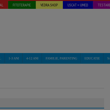
AL
FITOTERAPIE
VEDRA SHOP
USCAT + UMED
TESTARE
L
1-3 ANI
4-12 ANI
FAMILIE, PARENTING
EDUCATIE
S