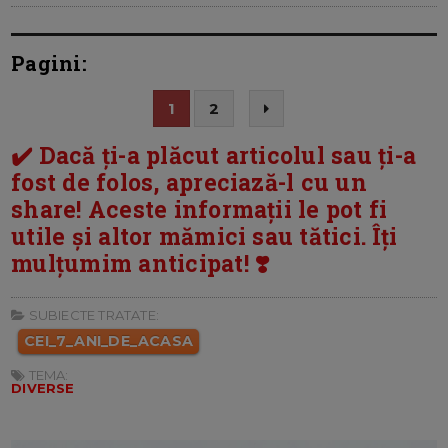
Pagini:
1
2
✔️ Dacă ți-a plăcut articolul sau ți-a
fost de folos, apreciază-l cu un
share! Aceste informații le pot fi
utile și altor mămici sau tătici. Îți
mulțumim anticipat! ❣️
SUBIECTE TRATATE:
CEI_7_ANI_DE_ACASA
TEMA:
DIVERSE