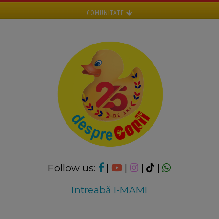
COMUNITATE
Follow us:
|
|
|
|
Intreabă I-MAMI