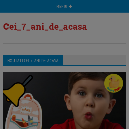
MENIU
c
ei_7_ani_de_acasa
NOUTATI CEI_7_ANI_DE_ACASA