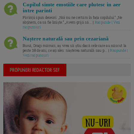
Copilul simte emotiile care plutesc in aer
intre parinti
Părinții spun deseori: „Noi nu ne certăm în fața copilului.” „Ne
abținem, ca să fie liniște.” „Avem grijă să... |
Raspunde | Vezi
raspunsuri
Naștere naturală sau prin cezariană
Bună, Dragi mămici, aș vrea să știu dacă cele care au născut la
peste 38 de ani, ce ați ales: nașterea naturală sau p... |
Raspunde |
Vezi raspunsuri
PROPUNERI REDACTOR SEF