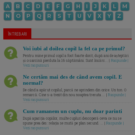
A
B
C
D
E
F
G
H
I
J
K
L
M
N
O
P
Q
R
S
T
U
V
X
Y
Z
ÎNTREBARI
Voi iubi al doilea copil la fel ca pe primul?
Pentru mine primul copil a fost foarte dorit, după ani de așteptări
și o sarcină pierduta la 16 săptămâni. Sunt însărc... |
Raspunde |
Vezi raspunsuri
Ne certăm mai des de când avem copil. E
normal?
De când a apărut copilul, parcă ne aprindem din orice. Un ton. O
remarcă. Cine s-a trezit din nou noaptea trecuta.... |
Raspunde |
Vezi raspunsuri
Cum ramanem un cuplu, nu doar parinti
După apariția copiilor, multe cupluri descoperă ceva ce nu se
spune prea des: relația se mută pe plan secund. ... |
Raspunde |
Vezi raspunsuri