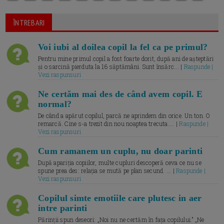
ÎNTREBARI
Voi iubi al doilea copil la fel ca pe primul?
Pentru mine primul copil a fost foarte dorit, după ani de așteptări
și o sarcină pierduta la 16 săptămâni. Sunt însărc... |
Raspunde |
Vezi raspunsuri
Ne certăm mai des de când avem copil. E
normal?
De când a apărut copilul, parcă ne aprindem din orice. Un ton. O
remarcă. Cine s-a trezit din nou noaptea trecuta.... |
Raspunde |
Vezi raspunsuri
Cum ramanem un cuplu, nu doar parinti
După apariția copiilor, multe cupluri descoperă ceva ce nu se
spune prea des: relația se mută pe plan secund. ... |
Raspunde |
Vezi raspunsuri
Copilul simte emotiile care plutesc in aer
intre parinti
Părinții spun deseori: „Noi nu ne certăm în fața copilului.” „Ne