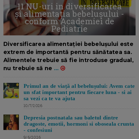
11 NU-uri in diversificarea
și alimentația bebelușului -
conform Academiei de
Pediatrie
16/7/2026
AUTOR: EDITOR DC.
Diversificarea alimentației bebelușului este
extrem de importantă pentru sănătatea sa.
Alimentele trebuie să fie introduse gradual,
nu trebuie să ne
...
Primul an de viață al bebelușului: Avem cate
un sfat important pentru fiecare luna - si ai
sa vezi ca te va ajuta
10/7/2026
Depresia postnatala sau baletul dintre
dragoste, emotii, hormoni si oboseala crunta
- confesiuni
9/6/2026