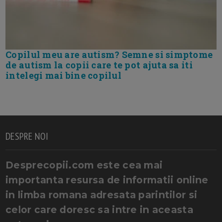
Copilul meu are autism? Semne si simptome
de autism la copii care te pot ajuta sa iti
intelegi mai bine copilul
DESPRE NOI
Desprecopii.com este cea mai
importanta resursa de informatii online
in limba romana adresata parintilor si
celor care doresc sa intre in aceasta