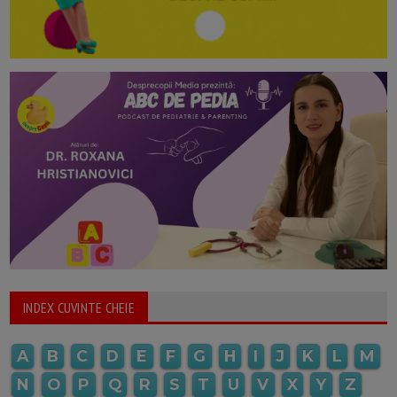
INDEX CUVINTE CHEIE
A
B
C
D
E
F
G
H
I
J
K
L
M
N
O
P
Q
R
S
T
U
V
X
Y
Z