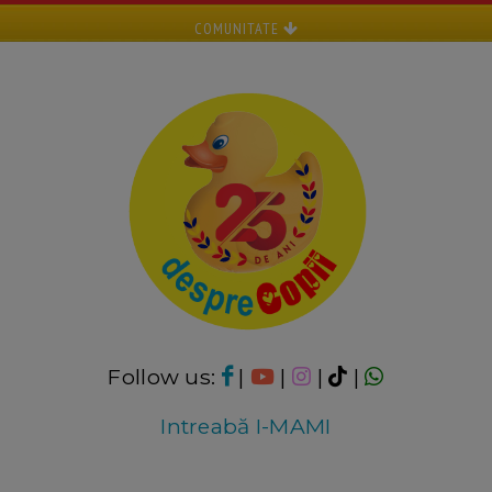
COMUNITATE
Follow us:
|
|
|
|
Intreabă I-MAMI