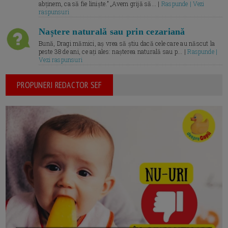
abținem, ca să fie liniște.” „Avem grijă să... |
Raspunde | Vezi
raspunsuri
Naștere naturală sau prin cezariană
Bună, Dragi mămici, aș vrea să știu dacă cele care au născut la
peste 38 de ani, ce ați ales: nașterea naturală sau p... |
Raspunde |
Vezi raspunsuri
PROPUNERI REDACTOR SEF