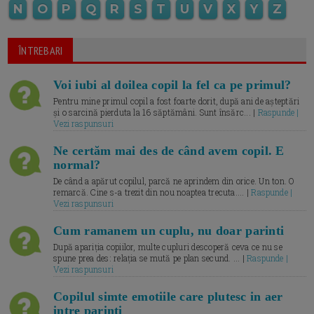
N
O
P
Q
R
S
T
U
V
X
Y
Z
ÎNTREBARI
Voi iubi al doilea copil la fel ca pe primul?
Pentru mine primul copil a fost foarte dorit, după ani de așteptări
și o sarcină pierduta la 16 săptămâni. Sunt însărc... |
Raspunde |
Vezi raspunsuri
Ne certăm mai des de când avem copil. E
normal?
De când a apărut copilul, parcă ne aprindem din orice. Un ton. O
remarcă. Cine s-a trezit din nou noaptea trecuta.... |
Raspunde |
Vezi raspunsuri
Cum ramanem un cuplu, nu doar parinti
După apariția copiilor, multe cupluri descoperă ceva ce nu se
spune prea des: relația se mută pe plan secund. ... |
Raspunde |
Vezi raspunsuri
Copilul simte emotiile care plutesc in aer
intre parinti