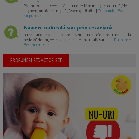
Părinții spun deseori: „Noi nu ne certăm în fața copilului.” „Ne
abținem, ca să fie liniște.” „Avem grijă să... |
Raspunde | Vezi
raspunsuri
Naștere naturală sau prin cezariană
Bună, Dragi mămici, aș vrea să știu dacă cele care au născut la
peste 38 de ani, ce ați ales: nașterea naturală sau p... |
Raspunde |
Vezi raspunsuri
PROPUNERI REDACTOR SEF