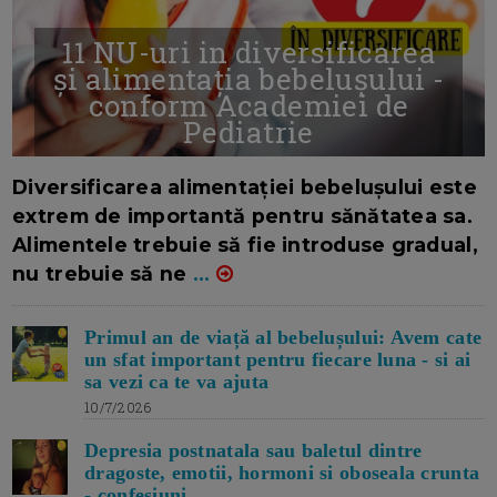
11 NU-uri in diversificarea
și alimentația bebelușului -
conform Academiei de
Pediatrie
16/7/2026
AUTOR: EDITOR DC.
Diversificarea alimentației bebelușului este
extrem de importantă pentru sănătatea sa.
Alimentele trebuie să fie introduse gradual,
nu trebuie să ne
...
Primul an de viață al bebelușului: Avem cate
un sfat important pentru fiecare luna - si ai
sa vezi ca te va ajuta
10/7/2026
Depresia postnatala sau baletul dintre
dragoste, emotii, hormoni si oboseala crunta
- confesiuni