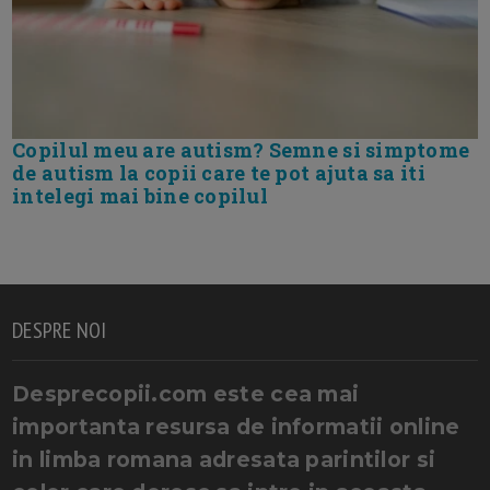
Copilul meu are autism? Semne si simptome
de autism la copii care te pot ajuta sa iti
intelegi mai bine copilul
DESPRE NOI
Desprecopii.com este cea mai
importanta resursa de informatii online
in limba romana adresata parintilor si