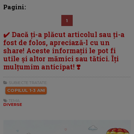
Pagini:
1
✔️ Dacă ți-a plăcut articolul sau ți-a
fost de folos, apreciază-l cu un
share! Aceste informații le pot fi
utile și altor mămici sau tătici. Îți
mulțumim anticipat! ❣️
SUBIECTE TRATATE:
COPILUL 1-3 ANI
TEMA:
DIVERSE