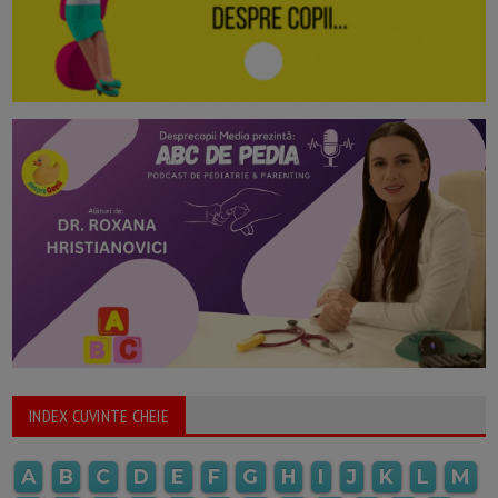
INDEX CUVINTE CHEIE
A
B
C
D
E
F
G
H
I
J
K
L
M