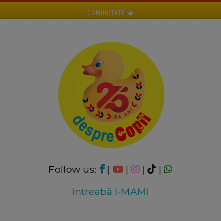
COMUNITATE
Follow us:
|
|
|
|
Intreabă I-MAMI