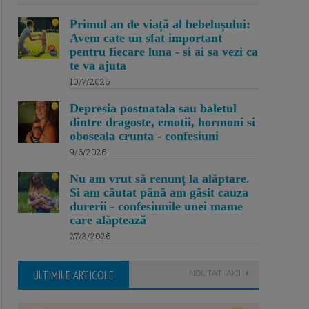
Primul an de viață al bebelușului:
Avem cate un sfat important
pentru fiecare luna - si ai sa vezi ca
te va ajuta
10/7/2026
Depresia postnatala sau baletul
dintre dragoste, emotii, hormoni si
oboseala crunta - confesiuni
9/6/2026
Nu am vrut să renunț la alăptare.
Si am căutat până am găsit cauza
durerii - confesiunile unei mame
care alăptează
27/3/2026
ULTIMILE ARTICOLE
NOUTATI AICI