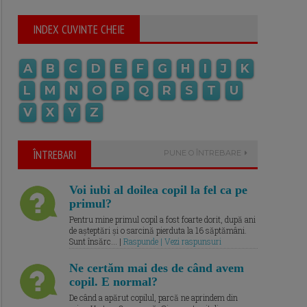
INDEX CUVINTE CHEIE
A
B
C
D
E
F
G
H
I
J
K
L
M
N
O
P
Q
R
S
T
U
V
X
Y
Z
ÎNTREBARI
PUNE O ÎNTREBARE
Voi iubi al doilea copil la fel ca pe
primul?
Pentru mine primul copil a fost foarte dorit, după ani
de așteptări și o sarcină pierduta la 16 săptămâni.
Sunt însărc... |
Raspunde | Vezi raspunsuri
Ne certăm mai des de când avem
copil. E normal?
De când a apărut copilul, parcă ne aprindem din