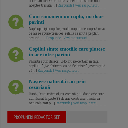
orice. Un ton. O remarcă. Cine s-a trezit din nou
noaptea trecuta.... |
Raspunde | Vezi raspunsuri
Cum ramanem un cuplu, nu doar
parinti
După apariția copiilor, multe cupluri descoperă ceva
ce nu se spune prea des: relația se mută pe plan
secund. ... |
Raspunde | Vezi raspunsuri
Copilul simte emotiile care plutesc
in aer intre parinti
Părinții spun deseori: „Noi nu ne certăm în fața
copilului.” „Ne abținem, ca să fie liniște.” „Avem grijă
să... |
Raspunde | Vezi raspunsuri
Naștere naturală sau prin
cezariană
Bună, Dragi mămici, aș vrea să știu dacă cele care
au născut la peste 38 de ani, ce ați ales: nașterea
naturală sau p... |
Raspunde | Vezi raspunsuri
PROPUNERI REDACTOR SEF