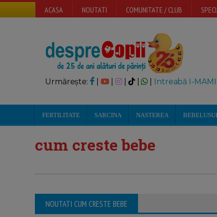
ACASA
NOUTATI
COMUNITATE / CLUB
SPECI
Urmărește:
|
|
|
|
|
Intreabă I-MAMI
FERTILITATE
SARCINA
NASTEREA
BEBELUSU
cum creste bebe
NOUTATI CUM CRESTE BEBE