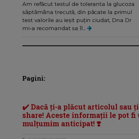
Am refăcut testul de toleranta la glucoza
săptămâna trecută, din păcate la primul
test valorile au ieșit puțin ciudat, Dna Dr
mi-a recomandat sa îl...
Pagini:
✔️ Dacă ți-a plăcut articolul sau ț
share! Aceste informații le pot fi u
mulțumim anticipat! ❣️