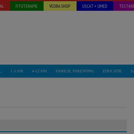
AL
FITOTERAPIE
VEDRA SHOP
USCAT + UMED
TESTARE
L
1-3 ANI
4-12 ANI
FAMILIE, PARENTING
EDUCATIE
S