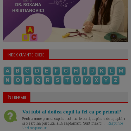
INDEX CUVINTE CHEIE
A
B
C
D
E
F
G
H
I
J
K
L
M
N
O
P
Q
R
S
T
U
V
X
Y
Z
ÎNTREBARI
Voi iubi al doilea copil la fel ca pe primul?
Pentru mine primul copil a fost foarte dorit, după ani de așteptări
și o sarcină pierduta la 16 săptămâni. Sunt însărc... |
Raspunde |
Vezi raspunsuri