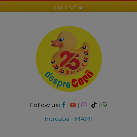
COMUNITATE
Follow us:
|
|
|
|
Intreabă I-MAMI