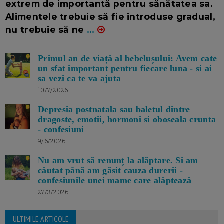
extrem de importantă pentru sănătatea sa.
Alimentele trebuie să fie introduse gradual,
nu trebuie să ne
...
Primul an de viață al bebelușului: Avem cate
un sfat important pentru fiecare luna - si ai
sa vezi ca te va ajuta
10/7/2026
Depresia postnatala sau baletul dintre
dragoste, emotii, hormoni si oboseala crunta
- confesiuni
9/6/2026
Nu am vrut să renunț la alăptare. Si am
căutat până am găsit cauza durerii -
confesiunile unei mame care alăptează
27/3/2026
ULTIMILE ARTICOLE