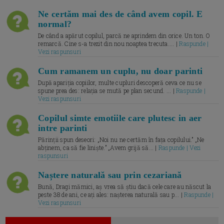
Ne certăm mai des de când avem copil. E
normal?
De când a apărut copilul, parcă ne aprindem din orice. Un ton. O
remarcă. Cine s-a trezit din nou noaptea trecuta.... |
Raspunde |
Vezi raspunsuri
Cum ramanem un cuplu, nu doar parinti
După apariția copiilor, multe cupluri descoperă ceva ce nu se
spune prea des: relația se mută pe plan secund. ... |
Raspunde |
Vezi raspunsuri
Copilul simte emotiile care plutesc in aer
intre parinti
Părinții spun deseori: „Noi nu ne certăm în fața copilului.” „Ne
abținem, ca să fie liniște.” „Avem grijă să... |
Raspunde | Vezi
raspunsuri
Naștere naturală sau prin cezariană
Bună, Dragi mămici, aș vrea să știu dacă cele care au născut la
peste 38 de ani, ce ați ales: nașterea naturală sau p... |
Raspunde |
Vezi raspunsuri