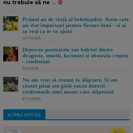
nu trebuie să ne
...
Primul an de viață al bebelușului: Avem cate
un sfat important pentru fiecare luna - si ai
sa vezi ca te va ajuta
10/7/2026
Depresia postnatala sau baletul dintre
dragoste, emotii, hormoni si oboseala crunta
- confesiuni
9/6/2026
Nu am vrut să renunț la alăptare. Si am
căutat până am găsit cauza durerii -
confesiunile unei mame care alăptează
27/3/2026
ULTIMILE ARTICOLE