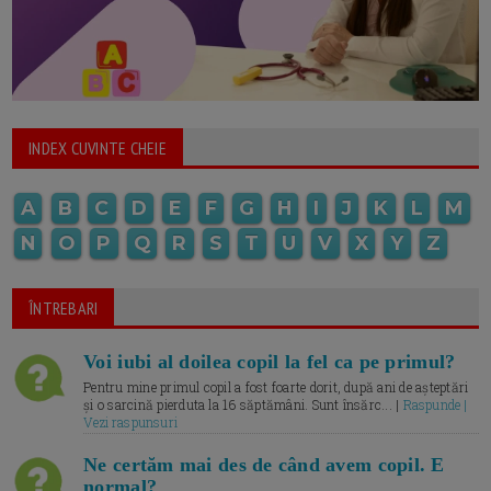
INDEX CUVINTE CHEIE
A
B
C
D
E
F
G
H
I
J
K
L
M
N
O
P
Q
R
S
T
U
V
X
Y
Z
ÎNTREBARI
Voi iubi al doilea copil la fel ca pe primul?
Pentru mine primul copil a fost foarte dorit, după ani de așteptări
și o sarcină pierduta la 16 săptămâni. Sunt însărc... |
Raspunde |
Vezi raspunsuri
Ne certăm mai des de când avem copil. E
normal?