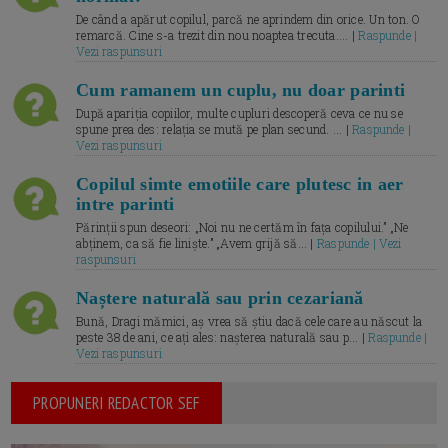
De când a apărut copilul, parcă ne aprindem din orice. Un ton. O
remarcă. Cine s-a trezit din nou noaptea trecuta.... |
Raspunde |
Vezi raspunsuri
Cum ramanem un cuplu, nu doar parinti
După apariția copiilor, multe cupluri descoperă ceva ce nu se
spune prea des: relația se mută pe plan secund. ... |
Raspunde |
Vezi raspunsuri
Copilul simte emotiile care plutesc in aer
intre parinti
Părinții spun deseori: „Noi nu ne certăm în fața copilului.” „Ne
abținem, ca să fie liniște.” „Avem grijă să... |
Raspunde | Vezi
raspunsuri
Naștere naturală sau prin cezariană
Bună, Dragi mămici, aș vrea să știu dacă cele care au născut la
peste 38 de ani, ce ați ales: nașterea naturală sau p... |
Raspunde |
Vezi raspunsuri
PROPUNERI REDACTOR SEF