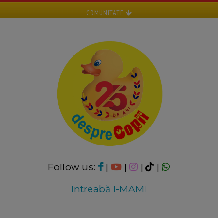
COMUNITATE
Follow us:
|
|
|
|
Intreabă I-MAMI