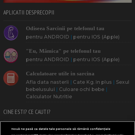
APLICATII DESPRECOPII
Odiseea Sarcinii pe telefonul tau
pentru ANDROID
|
pentru IOS (Apple)
"Eu, Mămica" pe telefonul tau
pentru ANDROID
|
pentru IOS (Apple)
Calculatoare utile in sarcina
Afla data nasterii
|
Cate Kg. in plus
|
Sexul
bebelusului
|
Culoare ochi bebe
|
Calculator Nutritie
CINE ESTI? CE CAUTI?
Doresc un copil
Adoptia
Probleme cu sarcina
Nouă ne pasă ca datele tale personale să rămână confidențiale