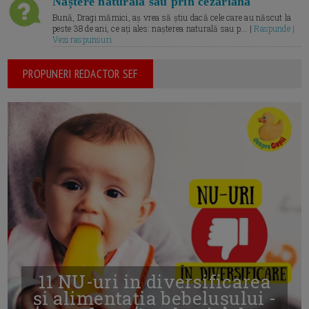
Naștere naturală sau prin cezariană
Bună, Dragi mămici, aș vrea să știu dacă cele care au născut la
peste 38 de ani, ce ați ales: nașterea naturală sau p... |
Raspunde |
Vezi raspunsuri
PROPUNERI REDACTOR SEF
11 NU-uri in diversificarea
și alimentația bebelușului -