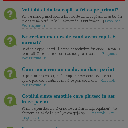
Voi iubi al doilea copil la fel ca pe primul?
Pentru mine primul copil a fost foarte dorit, după ani de așteptări
și o sarcină pierduta la 16 săptămâni. Sunt însărc... |
Raspunde |
Vezi raspunsuri
Ne certăm mai des de când avem copil. E
normal?
De când a apărut copilul, parcă ne aprindem din orice. Un ton. O
remarcă. Cine s-a trezit din nou noaptea trecuta.... |
Raspunde |
Vezi raspunsuri
Cum ramanem un cuplu, nu doar parinti
După apariția copiilor, multe cupluri descoperă ceva ce nu se
spune prea des: relația se mută pe plan secund. ... |
Raspunde |
Vezi raspunsuri
Copilul simte emotiile care plutesc in aer
intre parinti
Părinții spun deseori: „Noi nu ne certăm în fața copilului.” „Ne
abținem, ca să fie liniște.” „Avem grijă să... |
Raspunde | Vezi
raspunsuri