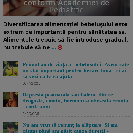
conform Academiei de
Pediatrie
16/7/2026
AUTOR: EDITOR DC.
Diversificarea alimentației bebelușului este
extrem de importantă pentru sănătatea sa.
Alimentele trebuie să fie introduse gradual,
nu trebuie să ne
...
Primul an de viață al bebelușului: Avem cate
un sfat important pentru fiecare luna - si ai
sa vezi ca te va ajuta
10/7/2026
Depresia postnatala sau baletul dintre
dragoste, emotii, hormoni si oboseala crunta
- confesiuni
9/6/2026
Nu am vrut să renunț la alăptare. Si am
căutat până am găsit cauza durerii -