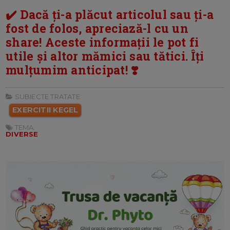
✔️ Dacă ți-a plăcut articolul sau ți-a
fost de folos, apreciază-l cu un
share! Aceste informații le pot fi
utile și altor mămici sau tătici. Îți
mulțumim anticipat! ❣️
SUBIECTE TRATATE:
EXERCITII KEGEL
TEMA:
DIVERSE