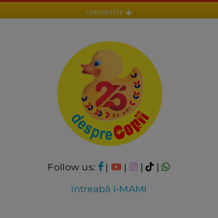
COMUNITATE
Follow us:
|
|
|
|
Intreabă I-MAMI