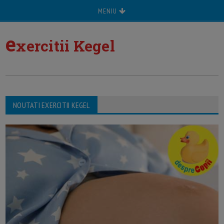
MENIU
e
xercitii Kegel
NOUTATI EXERCITII KEGEL