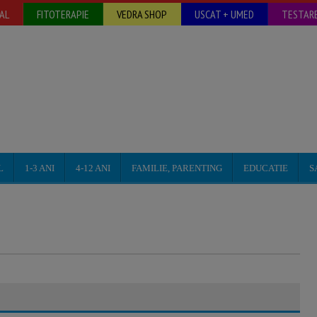
AL
FITOTERAPIE
VEDRA SHOP
USCAT + UMED
TESTARE
L
1-3 ANI
4-12 ANI
FAMILIE, PARENTING
EDUCATIE
S