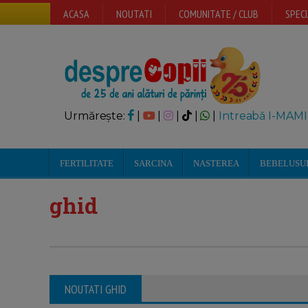
ACASA
NOUTATI
COMUNITATE / CLUB
SPECI
Urmărește:
|
|
|
|
|
Intreabă I-MAMI
FERTILITATE
SARCINA
NASTEREA
BEBELUSU
ghid
NOUTATI GHID