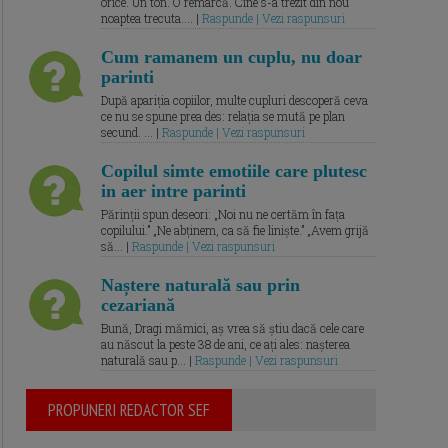
orice. Un ton. O remarcă. Cine s-a trezit din nou
noaptea trecuta.... |
Raspunde | Vezi raspunsuri
Cum ramanem un cuplu, nu doar
parinti
După apariția copiilor, multe cupluri descoperă ceva
ce nu se spune prea des: relația se mută pe plan
secund. ... |
Raspunde | Vezi raspunsuri
Copilul simte emotiile care plutesc
in aer intre parinti
Părinții spun deseori: „Noi nu ne certăm în fața
copilului.” „Ne abținem, ca să fie liniște.” „Avem grijă
să... |
Raspunde | Vezi raspunsuri
Naștere naturală sau prin
cezariană
Bună, Dragi mămici, aș vrea să știu dacă cele care
au născut la peste 38 de ani, ce ați ales: nașterea
naturală sau p... |
Raspunde | Vezi raspunsuri
PROPUNERI REDACTOR SEF