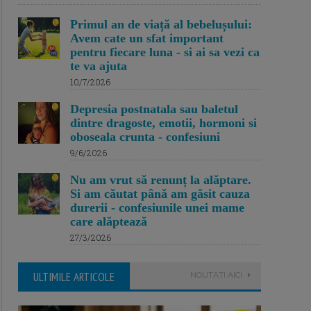
Primul an de viață al bebelușului:
Avem cate un sfat important
pentru fiecare luna - si ai sa vezi ca
te va ajuta
10/7/2026
Depresia postnatala sau baletul
dintre dragoste, emotii, hormoni si
oboseala crunta - confesiuni
9/6/2026
Nu am vrut să renunț la alăptare.
Si am căutat până am găsit cauza
durerii - confesiunile unei mame
care alăptează
27/3/2026
ULTIMILE ARTICOLE
NOUTATI AICI