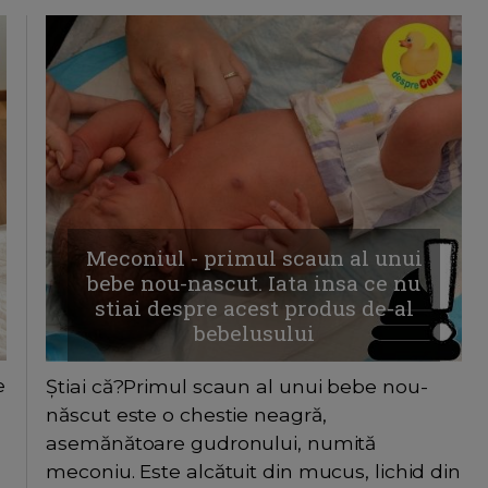
Meconiul - primul scaun al unui
bebe nou-nascut. Iata insa ce nu
stiai despre acest produs de-al
bebelusului
e
Știai că?Primul scaun al unui bebe nou-
născut este o chestie neagră,
asemănătoare gudronului, numită
meconiu. Este alcătuit din mucus, lichid din