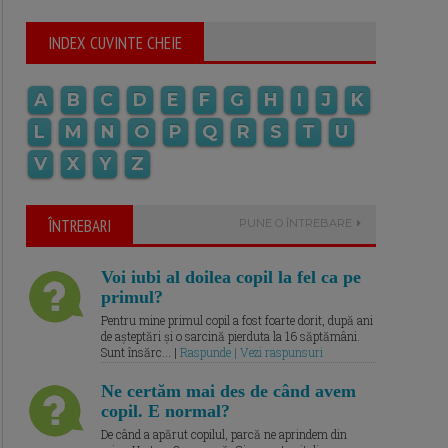
INDEX CUVINTE CHEIE
A
B
C
D
E
F
G
H
I
J
K
L
M
N
O
P
Q
R
S
T
U
V
X
Y
Z
ÎNTREBARI
PUNE O ÎNTREBARE
Voi iubi al doilea copil la fel ca pe
primul?
Pentru mine primul copil a fost foarte dorit, după ani
de așteptări și o sarcină pierduta la 16 săptămâni.
Sunt însărc... |
Raspunde | Vezi raspunsuri
Ne certăm mai des de când avem
copil. E normal?
De când a apărut copilul, parcă ne aprindem din