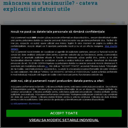
mâncarea sau tacâmurile? - cateva
explicatii si sfaturi utile
Nouă ne pasă ca datele tale personale să rămână confidențiale
Noi și partenerii noștri
589
stocăm și/sau accesăm informații pe dispozitivul dvs., precum identificatorii cookie
unici pentru prelucrarea datelor cu caracter personal. Puteți accepta sau gestiona preferințele dvs. făcând clic
mai jos, respectiv vă puteți opune utilizării unui interes legitim în orice moment pe pagina cu politica de
confidențialitate. Aceste alegeri vor fi raportate partenerilor noștri și nu vă vor afecta navigarea.
Mai multe
detalii
Noi si partenerii nostri (retelele de socializare si agentiile de publicitate partenere, precum si furnizorii nostri de
servicii de date analitice) prelucram date pentru a permite website-ului sa functioneze, pentru a personaliza
continutul si anunturile publicitare afisate in functie de interesele si/sau profilul dvs., pentru a va oferi
functionalitati aferente retelelor de socializare si pentru a analiza traficul pe website. Beneficiati de drepturile
prevazute de art. 15-22 din GDPR in legatura cu prelucrarea datelor cu caracter personal. Aceste drepturi pot fi
exercitate prin modalitatea indicata
aici
. Prin click pe “ACCEPT TOATE”, acceptati folosirea tuturor Tehnologiilor
de tip Cookie, care implica inclusiv acceptul dvs. cu privire la stocarea/accesarea informatiilor de catre Vendor-ii
cu care colaboram. Prin click pe “VREAU SA MODIFIC SETARILE INDIVIDUAL” puteti schimba preferintele
in mod individual, mai putin cele legate de cookie strict necesare pentru functionarea website-ului.
Atât noi, cât și partenerii noștri prelucrăm datele pentru a oferi:
Măsurarea performanței reclamelor. Utilizarea profilurilor pentru selectarea conținutului personalizat. Dezvoltarea
și îmbunătățirea serviciilor. Stocarea și/sau accesarea informațiilor de pe un dispozitiv. Crearea profilurilor de
conținut personalizat. Utilizarea profilurilor pentru selectarea publicității personalizate. Crearea profilurilor pentru
publicitate personalizată. Măsurarea performanței conținutului. Înțelegerea publicului prin statistici sau combinații
de date din surse diferite. Utilizarea datelor limitate pentru a selecta conținutul. Utilizarea de date limitate
pentru a selecta publicitatea. Date precise de geolocație și identificarea prin scanarea dispozitivului.
Listă parteneri (furnizori)
ACCEPT TOATE
VREAU SA MODIFIC SETARILE INDIVIDUAL
Ai nasul infundat des si esti insarcinata?