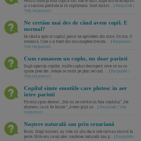
Pentru mine primul copil a fost foarte dorit, după ani de așteptări
și o sarcină pierduta la 16 săptămâni. Sunt însărc... |
Raspunde |
Vezi raspunsuri
Ne certăm mai des de când avem copil. E
normal?
De când a apărut copilul, parcă ne aprindem din orice. Un ton. O
remarcă. Cine s-a trezit din nou noaptea trecuta.... |
Raspunde |
Vezi raspunsuri
Cum ramanem un cuplu, nu doar parinti
După apariția copiilor, multe cupluri descoperă ceva ce nu se
spune prea des: relația se mută pe plan secund. ... |
Raspunde |
Vezi raspunsuri
Copilul simte emotiile care plutesc in aer
intre parinti
Părinții spun deseori: „Noi nu ne certăm în fața copilului.” „Ne
abținem, ca să fie liniște.” „Avem grijă să... |
Raspunde | Vezi
raspunsuri
Naștere naturală sau prin cezariană
Bună, Dragi mămici, aș vrea să știu dacă cele care au născut la
peste 38 de ani, ce ați ales: nașterea naturală sau p... |
Raspunde |