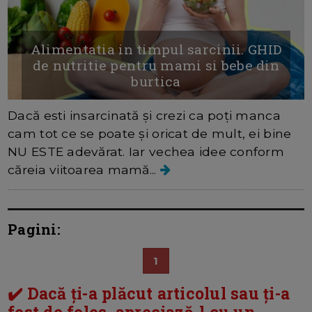
Alimentatia in timpul sarcinii. GHID
de nutritie pentru mami si bebe din
burtica
Dacă esti insarcinată și crezi ca poți manca
cam tot ce se poate și oricat de mult, ei bine
NU ESTE adevărat. Iar vechea idee conform
căreia viitoarea mamă...
Pagini:
1
✔️ Dacă ți-a plăcut articolul sau ți-a
fost de folos, apreciază-l cu un