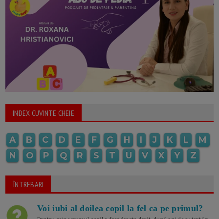
INDEX CUVINTE CHEIE
A
B
C
D
E
F
G
H
I
J
K
L
M
N
O
P
Q
R
S
T
U
V
X
Y
Z
ÎNTREBARI
Voi iubi al doilea copil la fel ca pe primul?