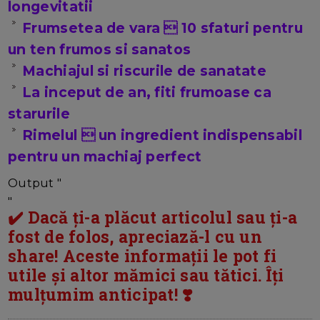
longevitatii
Frumsetea de vara  10 sfaturi pentru
un ten frumos si sanatos
Machiajul si riscurile de sanatate
La inceput de an, fiti frumoase ca
starurile
Rimelul  un ingredient indispensabil
pentru un machiaj perfect
Output "
"
✔️ Dacă ți-a plăcut articolul sau ți-a
fost de folos, apreciază-l cu un
share! Aceste informații le pot fi
utile și altor mămici sau tătici. Îți
mulțumim anticipat! ❣️