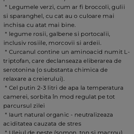
" Legumele verzi, cum ar fi broccoli, gulii
si sparanghel, cu cat au o culoare mai
inchisa cu atat mai bine.
" legume rosii, galbene si portocalii,
inclusiv rosiile, morcovii si ardeii.
" Curcanul contine un aminoacid numit L-
triptofan, care declanseaza eliberarea de
serotonina (o substanta chimica de
relaxare a creierului).
" Cel putin 2-3 litri de apa la temperatura
camerei, sorbita în mod regulat pe tot
parcursul zilei
" Iaurt natural organic - neutralizeaza
aciditatea cauzata de stres
" Uleiul de peste (somon, ton si macrou)