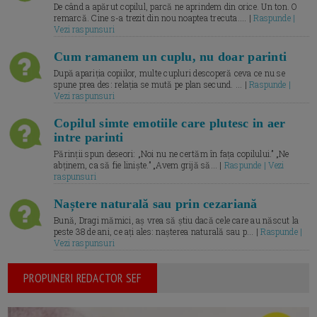
De când a apărut copilul, parcă ne aprindem din orice. Un ton. O
remarcă. Cine s-a trezit din nou noaptea trecuta.... |
Raspunde |
Vezi raspunsuri
Cum ramanem un cuplu, nu doar parinti
După apariția copiilor, multe cupluri descoperă ceva ce nu se
spune prea des: relația se mută pe plan secund. ... |
Raspunde |
Vezi raspunsuri
Copilul simte emotiile care plutesc in aer
intre parinti
Părinții spun deseori: „Noi nu ne certăm în fața copilului.” „Ne
abținem, ca să fie liniște.” „Avem grijă să... |
Raspunde | Vezi
raspunsuri
Naștere naturală sau prin cezariană
Bună, Dragi mămici, aș vrea să știu dacă cele care au născut la
peste 38 de ani, ce ați ales: nașterea naturală sau p... |
Raspunde |
Vezi raspunsuri
PROPUNERI REDACTOR SEF