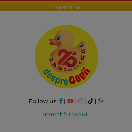
COMUNITATE
Follow us:
|
|
|
|
Intreabă I-MAMI