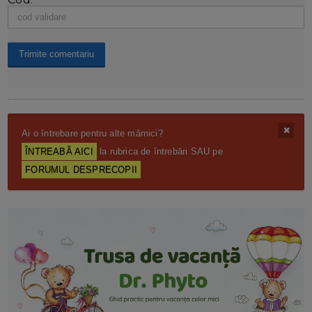
Ai o întrebare pentru alte mămici?
ÎNTREABĂ AICI
la rubrica de întrebări SAU pe
FORUMUL DESPRECOPII