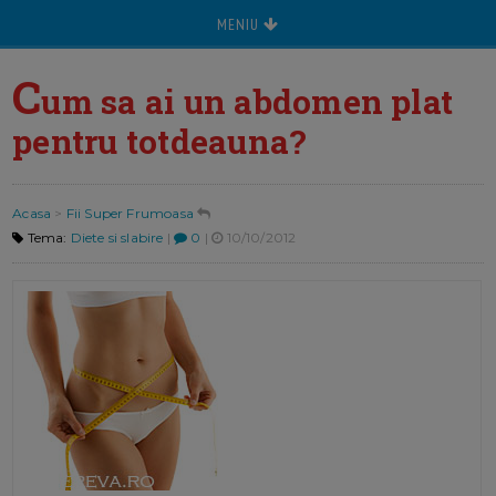
MENIU
C
um sa ai un abdomen plat
pentru totdeauna?
Acasa
>
Fii Super Frumoasa
Tema:
Diete si slabire
|
0
|
10/10/2012