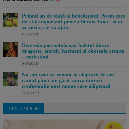
Primul an de viață al bebelușului: Avem cate
un sfat important pentru fiecare luna - si ai
sa vezi ca te va ajuta
10/7/2026
Depresia postnatala sau baletul dintre
dragoste, emotii, hormoni si oboseala crunta
- confesiuni
9/6/2026
Nu am vrut să renunț la alăptare. Si am
căutat până am găsit cauza durerii -
confesiunile unei mame care alăptează
27/3/2026
ULTIMILE ARTICOLE