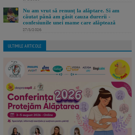
Nu am vrut să renunț la alăptare. Si am
căutat până am găsit cauza durerii -
confesiunile unei mame care alăptează
27/3/2026
ULTIMILE ARTICOLE