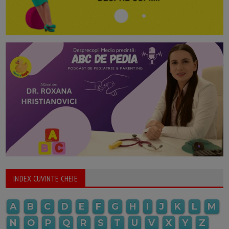
INDEX CUVINTE CHEIE
A
B
C
D
E
F
G
H
I
J
K
L
M
N
O
P
Q
R
S
T
U
V
X
Y
Z