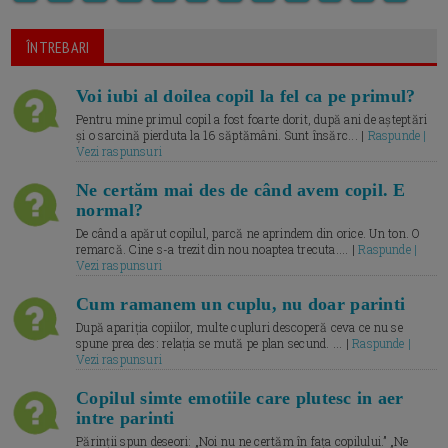
ÎNTREBARI
Voi iubi al doilea copil la fel ca pe primul?
Pentru mine primul copil a fost foarte dorit, după ani de așteptări
și o sarcină pierduta la 16 săptămâni. Sunt însărc... |
Raspunde |
Vezi raspunsuri
Ne certăm mai des de când avem copil. E
normal?
De când a apărut copilul, parcă ne aprindem din orice. Un ton. O
remarcă. Cine s-a trezit din nou noaptea trecuta.... |
Raspunde |
Vezi raspunsuri
Cum ramanem un cuplu, nu doar parinti
După apariția copiilor, multe cupluri descoperă ceva ce nu se
spune prea des: relația se mută pe plan secund. ... |
Raspunde |
Vezi raspunsuri
Copilul simte emotiile care plutesc in aer
intre parinti
Părinții spun deseori: „Noi nu ne certăm în fața copilului.” „Ne