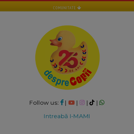
COMUNITATE
Follow us:
|
|
|
|
Intreabă I-MAMI