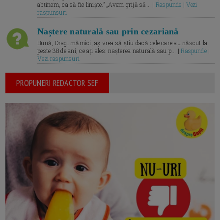
abținem, ca să fie liniște.” „Avem grijă să... |
Raspunde | Vezi
raspunsuri
Naștere naturală sau prin cezariană
Bună, Dragi mămici, aș vrea să știu dacă cele care au născut la
peste 38 de ani, ce ați ales: nașterea naturală sau p... |
Raspunde |
Vezi raspunsuri
PROPUNERI REDACTOR SEF