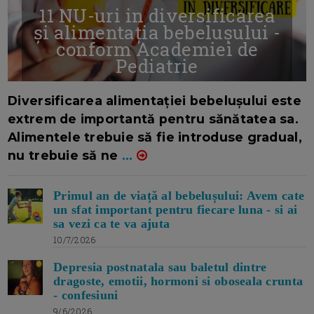
11 NU-uri in diversificarea
și alimentația bebelușului -
conform Academiei de
Pediatrie
16/7/2026
AUTOR: EDITOR DC.
Diversificarea alimentației bebelușului este
extrem de importantă pentru sănătatea sa.
Alimentele trebuie să fie introduse gradual,
nu trebuie să ne
...
Primul an de viață al bebelușului: Avem cate
un sfat important pentru fiecare luna - si ai
sa vezi ca te va ajuta
10/7/2026
Depresia postnatala sau baletul dintre
dragoste, emotii, hormoni si oboseala crunta
- confesiuni
9/6/2026